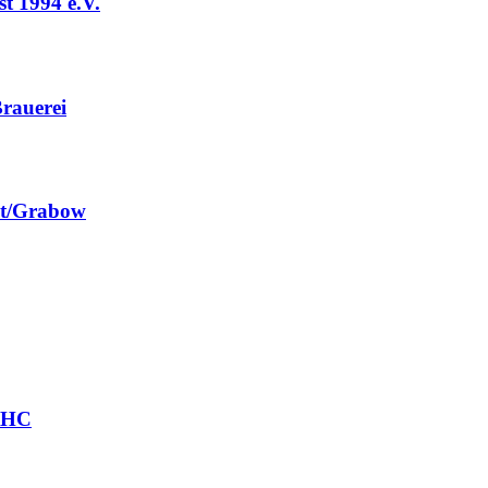
t 1994 e.V.
rauerei
st/Grabow
r HC