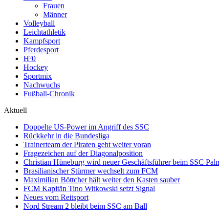
Frauen
Männer
Volleyball
Leichtathletik
Kampfsport
Pferdesport
H²0
Hockey
Sportmix
Nachwuchs
Fußball-Chronik
Aktuell
Doppelte US-Power im Angriff des SSC
Rückkehr in die Bundesliga
Trainerteam der Piraten geht weiter voran
Fragezeichen auf der Diagonalposition
Christian Hüneburg wird neuer Geschäftsführer beim SSC Pa
Brasilianischer Stürmer wechselt zum FCM
Maximilian Böttcher hält weiter den Kasten sauber
FCM Kapitän Tino Witkowski setzt Signal
Neues vom Reitsport
Nord Stream 2 bleibt beim SSC am Ball