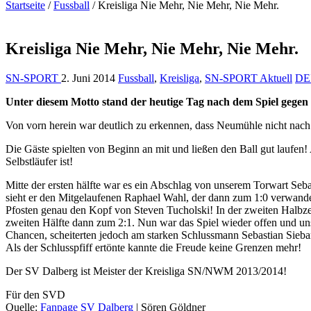
Startseite
/
Fussball
/
Kreisliga Nie Mehr, Nie Mehr, Nie Mehr.
Kreisliga Nie Mehr, Nie Mehr, Nie Mehr.
SN-SPORT
2. Juni 2014
Fussball
,
Kreisliga
,
SN-SPORT Aktuell
DE
Unter diesem Motto stand der heutige Tag nach dem Spiel gegen 
Von vorn herein war deutlich zu erkennen, dass Neumühle nicht nach 
Die Gäste spielten von Beginn an mit und ließen den Ball gut laufen!
Selbstläufer ist!
Mitte der ersten hälfte war es ein Abschlag von unserem Torwart Sebas
sieht er den Mitgelaufenen Raphael Wahl, der dann zum 1:0 verwandel
Pfosten genau den Kopf von Steven Tucholski! In der zweiten Halbzeit 
zweiten Hälfte dann zum 2:1. Nun war das Spiel wieder offen und u
Chancen, scheiterten jedoch am starken Schlussmann Sebastian Siebar
Als der Schlusspfiff ertönte kannte die Freude keine Grenzen mehr!
Der SV Dalberg ist Meister der Kreisliga SN/NWM 2013/2014!
Für den SVD
Quelle:
Fanpage SV Dalberg
| Sören Göldner