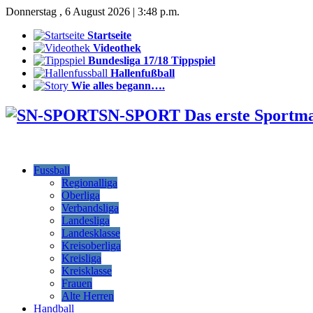
Donnerstag , 6 August 2026 | 3:48 p.m.
Startseite
Videothek
Bundesliga 17/18 Tippspiel
Hallenfußball
Wie alles begann….
SN-SPORT Das erste Sportm
Fussball
Regionalliga
Oberliga
Verbandsliga
Landesliga
Landesklasse
Kreisoberliga
Kreisliga
Kreisklasse
Frauen
Alte Herren
Handball