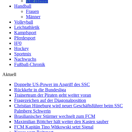
Alte Herren
Handball
Frauen
Männer
Volleyball
Leichtathletik
Kampfsport
Pferdesport
H²0
Hockey
Sportmix
Nachwuchs
Fußball-Chronik
Aktuell
Doppelte US-Power im Angriff des SSC
Rückkehr in die Bundesliga
Trainerteam der Piraten geht weiter voran
Fragezeichen auf der Diagonalposition
Christian Hüneburg wird neuer Geschäftsführer beim SSC
Palmberg Schwerin
Brasilianischer Stürmer wechselt zum FCM
Maximilian Böttcher hält weiter den Kasten sauber
FCM Kapitän Tino Witkowski setzt Signal