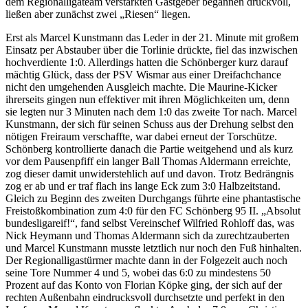
dem Regionalligateam verstärkten Gastgeber begannen druckvoll,
ließen aber zunächst zwei „Riesen“ liegen.
Erst als Marcel Kunstmann das Leder in der 21. Minute mit großem
Einsatz per Abstauber über die Torlinie drückte, fiel das inzwischen
hochverdiente 1:0. Allerdings hatten die Schönberger kurz darauf
mächtig Glück, dass der PSV Wismar aus einer Dreifachchance
nicht den umgehenden Ausgleich machte. Die Maurine-Kicker
ihrerseits gingen nun effektiver mit ihren Möglichkeiten um, denn
sie legten nur 3 Minuten nach dem 1:0 das zweite Tor nach. Marcel
Kunstmann, der sich für seinen Schuss aus der Drehung selbst den
nötigen Freiraum verschaffte, war dabei erneut der Torschütze.
Schönberg kontrollierte danach die Partie weitgehend und als kurz
vor dem Pausenpfiff ein langer Ball Thomas Aldermann erreichte,
zog dieser damit unwiderstehlich auf und davon. Trotz Bedrängnis
zog er ab und er traf flach ins lange Eck zum 3:0 Halbzeitstand.
Gleich zu Beginn des zweiten Durchgangs führte eine phantastische
Freistoßkombination zum 4:0 für den FC Schönberg 95 II. „Absolut
bundesligareif!“, fand selbst Vereinschef Wilfried Rohloff das, was
Nick Heymann und Thomas Aldermann sich da zurechtzauberten
und Marcel Kunstmann musste letztlich nur noch den Fuß hinhalten.
Der Regionalligastürmer machte dann in der Folgezeit auch noch
seine Tore Nummer 4 und 5, wobei das 6:0 zu mindestens 50
Prozent auf das Konto von Florian Köpke ging, der sich auf der
rechten Außenbahn eindrucksvoll durchsetzte und perfekt in den