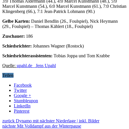
3:0 Thomas Aldermann (44.), 4:0 Marcel Kunstmann (48.), 5:0
Marcel Kunstmann (54.), 6:0 Marcel Kunstmann (61.), 7:0 Christian
Klingenberg (66.), 7:1 Jean-Patrick Lohmann (90.)
Gelbe Karten:
Daniel Bendlin (26., Foulspiel), Nick Heymann
(29., Foulspiel) – Thomas Kählert (18., Foulspiel)
Zuschauer:
186
Schiedsrichter:
Johannes Wagner (Rostock)
Schiedsrichterassistenten:
Tobias Joppa und Tom Krabbe
Quelle:
upahl.de Jens Upahl
Teilen
Facebook
Twitter
Google +
Stumbleupon
LinkedIn
Pinterest
zurück
Dynamo mit nächster Niederlage | inkl. Bilder
nächste
Mit Volldampf aus der Winterpause