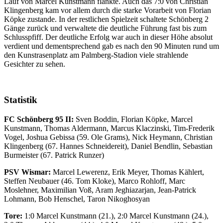
Lauf von Marcel Kunstmann flankte. Auch das 7:0 von Christian
Klingenberg kam vor allem durch die starke Vorarbeit von Florian
Köpke zustande. In der restlichen Spielzeit schaltete Schönberg 2
Gänge zurück und verwaltete die deutliche Führung fast bis zum
Schlusspfiff. Der deutliche Erfolg war auch in dieser Höhe absolut
verdient und dementsprechend gab es nach den 90 Minuten rund um
den Kunstrasenplatz am Palmberg-Stadion viele strahlende
Gesichter zu sehen.
Statistik
FC Schönberg 95 II:
Sven Boddin, Florian Köpke, Marcel
Kunstmann, Thomas Aldermann, Marcus Klaczinski, Tim-Frederik
Vogel, Joshua Gebissa (59. Ole Grams), Nick Heymann, Christian
Klingenberg (67. Hannes Schneidereit), Daniel Bendlin, Sebastian
Burmeister (67. Patrick Runzer)
PSV Wismar:
Marcel Lewerenz, Erik Meyer, Thomas Kählert,
Steffen Neubauer (46. Tom Kloke), Marco Rohloff, Marc
Moslehner, Maximilian Voß, Aram Jeghiazarjan, Jean-Patrick
Lohmann, Bob Henschel, Taron Nikoghosyan
Tore:
1:0 Marcel Kunstmann (21.), 2:0 Marcel Kunstmann (24.),