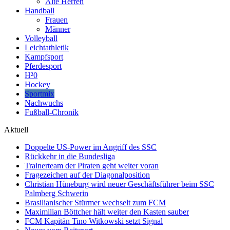
Alte Herren
Handball
Frauen
Männer
Volleyball
Leichtathletik
Kampfsport
Pferdesport
H²0
Hockey
Sportmix
Nachwuchs
Fußball-Chronik
Aktuell
Doppelte US-Power im Angriff des SSC
Rückkehr in die Bundesliga
Trainerteam der Piraten geht weiter voran
Fragezeichen auf der Diagonalposition
Christian Hüneburg wird neuer Geschäftsführer beim SSC
Palmberg Schwerin
Brasilianischer Stürmer wechselt zum FCM
Maximilian Böttcher hält weiter den Kasten sauber
FCM Kapitän Tino Witkowski setzt Signal