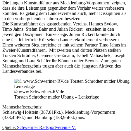
Die jungen Kunstradfahrer aus Mecklenburg-Vorpommern zeigten,
dass sie ihre Leistungen gegenüber dem Vorjahr weiter verbessern
konnten. Es gelang dem Landesverband auch, mehr Disziplinen als
in den vorhergehenden Jahren zu besetzen.
Die Kunstradfahrer des gastgebenden Vereins, Hannes Sydow,
Timo Jahns, Stefan Bahr und Julian Rickert, erzielten in den
jeweiligen Disziplinen Einzelsiege. Julian Rickert konnte durch
eine fast fehlerfreie Kür seinen Landesrekord erneut verbessern.
Einen weiteren Sieg erreichte er mit seinem Partner Timo Jahns im
Zweier-Kunstradfahren. Mit zweiten und dritten Plätzen stellten
Torsten Schrödter, Clemens Greßmann, Isabell Matiaschek, Joseph
Sonntag und Lara Schäfer ihr Können unter Beweis. Zum guten
Mannschaftsergebnis trugen aber auch die jüngsten Aktiven des
Landesverbandes bei.
© www.Schweriner-RV.de
Torsten Schrödter mitder Übung – Lenkerlage
Mannschaftsergebnis:
Schleswig-Holstein (387,81Pkt.), Mecklenburg-Vorpommern
(333,45Pkt.) und Hamburg (183,95Pkt.) aus.
Quelle:
Schweriner Radsportverein e.V.