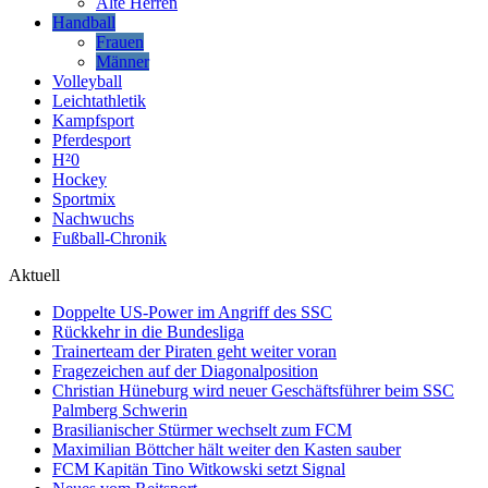
Alte Herren
Handball
Frauen
Männer
Volleyball
Leichtathletik
Kampfsport
Pferdesport
H²0
Hockey
Sportmix
Nachwuchs
Fußball-Chronik
Aktuell
Doppelte US-Power im Angriff des SSC
Rückkehr in die Bundesliga
Trainerteam der Piraten geht weiter voran
Fragezeichen auf der Diagonalposition
Christian Hüneburg wird neuer Geschäftsführer beim SSC
Palmberg Schwerin
Brasilianischer Stürmer wechselt zum FCM
Maximilian Böttcher hält weiter den Kasten sauber
FCM Kapitän Tino Witkowski setzt Signal