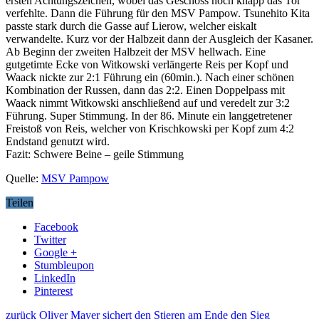
ersten Achtungszeichen, wobei das Geschoss noch knapp das Tor
verfehlte. Dann die Führung für den MSV Pampow. Tsunehito Kita
passte stark durch die Gasse auf Lierow, welcher eiskalt
verwandelte. Kurz vor der Halbzeit dann der Ausgleich der Kasaner.
Ab Beginn der zweiten Halbzeit der MSV hellwach. Eine
gutgetimte Ecke von Witkowski verlängerte Reis per Kopf und
Waack nickte zur 2:1 Führung ein (60min.). Nach einer schönen
Kombination der Russen, dann das 2:2. Einen Doppelpass mit
Waack nimmt Witkowski anschließend auf und veredelt zur 3:2
Führung. Super Stimmung. In der 86. Minute ein langgetretener
Freistoß von Reis, welcher von Krischkowski per Kopf zum 4:2
Endstand genutzt wird.
Fazit: Schwere Beine – geile Stimmung
Quelle:
MSV Pampow
Teilen
Facebook
Twitter
Google +
Stumbleupon
LinkedIn
Pinterest
zurück
Oliver Mayer sichert den Stieren am Ende den Sieg