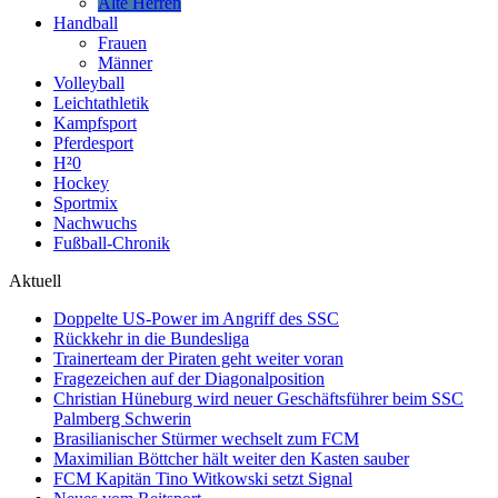
Alte Herren
Handball
Frauen
Männer
Volleyball
Leichtathletik
Kampfsport
Pferdesport
H²0
Hockey
Sportmix
Nachwuchs
Fußball-Chronik
Aktuell
Doppelte US-Power im Angriff des SSC
Rückkehr in die Bundesliga
Trainerteam der Piraten geht weiter voran
Fragezeichen auf der Diagonalposition
Christian Hüneburg wird neuer Geschäftsführer beim SSC
Palmberg Schwerin
Brasilianischer Stürmer wechselt zum FCM
Maximilian Böttcher hält weiter den Kasten sauber
FCM Kapitän Tino Witkowski setzt Signal