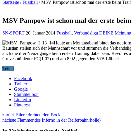
Startseite
/
Fussball
/
MSV Pampow ist schon mal der erste beim Train
MSV Pampow ist schon mal der erste beim
SN-SPORT
20. Januar 2014
Fussball
,
Verbandsliga
DEINE Meinun
Heute am Montagabend bittet das neuformi
Baustian stellen sich der Mannschaft vor und stimmen die Verbands
auch die drei Neuzugänge beim ersten Training dabei sein. Bevor es 
Grevesmühlener FC(1.02) und am 8.02 gegen den VfB Lübeck.
Teilen
Facebook
Twitter
Google +
Stumbleupon
LinkedIn
Pinterest
zurück
Stiere drehten den Bock
nächste
Flammendes Inferno in der Reiferbahn(hölle)