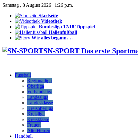
Samstag , 8 August 2026 | 1:26 p.m.
Startseite
Videothek
Bundesliga 17/18 Tippspiel
Hallenfußball
Wie alles begann….
SN-SPORT Das erste Sportm
Fussball
Regionalliga
Oberliga
Verbandsliga
Landesliga
Landesklasse
Kreisoberliga
Kreisliga
Kreisklasse
Frauen
Alte Herren
Handball