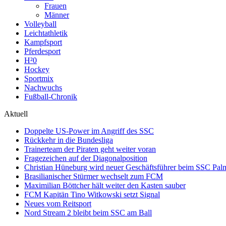
Frauen
Männer
Volleyball
Leichtathletik
Kampfsport
Pferdesport
H²0
Hockey
Sportmix
Nachwuchs
Fußball-Chronik
Aktuell
Doppelte US-Power im Angriff des SSC
Rückkehr in die Bundesliga
Trainerteam der Piraten geht weiter voran
Fragezeichen auf der Diagonalposition
Christian Hüneburg wird neuer Geschäftsführer beim SSC Pa
Brasilianischer Stürmer wechselt zum FCM
Maximilian Böttcher hält weiter den Kasten sauber
FCM Kapitän Tino Witkowski setzt Signal
Neues vom Reitsport
Nord Stream 2 bleibt beim SSC am Ball