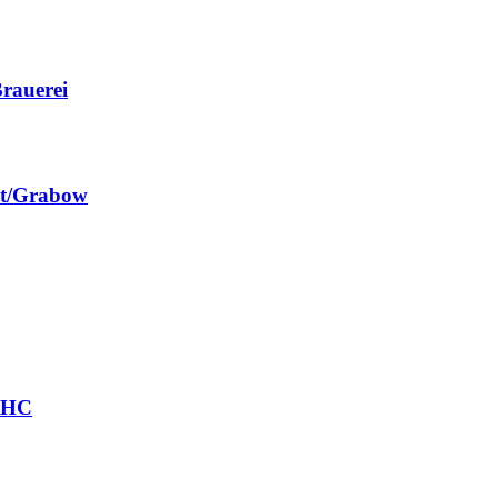
rauerei
st/Grabow
r HC