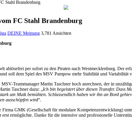
C Stahl Brandenburg
vom FC Stahl Brandenburg
liga
DEINE Meinung
3,781 Ansichten
nburg
t ablösefrei per sofort zu den Piraten nach Westmecklenburg. Der erfa
nd soll dem Spiel des MSV Pampow mehr Stabilität und Variabilität v
 MSV-Teammanager Martin Taschner hoch anrechnen, der in unzählige
artin Taschner dazu: „
Ich bin begeistert über diesen Transfer. Dass Ma
rk um Maik bemühten. Schlussendlich haben wir ihn an Bord gehievt un
ten ausschöpfen wird
“.
e die Firma GMK (Gesellschaft für modulare Kompetenzentwicklung) un
rst ermöglichte. Danke für die intensive und professionelle Unterstü