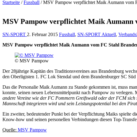
Startseite
/
Fussball
/
MSV Pampow verpflichtet Maik Aumann vom F
MSV Pampow verpflichtet Maik Aumann 
SN-SPORT
2. Februar 2015
Fussball
,
SN-SPORT Aktuell
,
Verbands
MSV Pampow verpflichtet Maik Aumann vom FC Stahl Brande
© MSV Pampow
Der 28jährige Kapitän des Traditionsvereines aus Brandenburg wechsel
den Oberligisten 1. FC Lok Stendal und dem Brandenburger SC Süd u
Das die Personalie Maik Aumann zu Stande gekommen ist, muss man
konnte, seinen neuen Lebensmittelpunkt nach Pampow zu verlegen. M
andere Vereine wie der FC Pommern Greifswald oder der FCM sich sta
Mannschaft integrieren wird und sein Leistungspotential bei den Pira
Ein zweiter, bedeutender Punkt bei der Verpflichtung Maiks spielt
Know-how und seinen personellen Verbindungen diesen Top-Transfer e
Quelle:
MSV Pampow