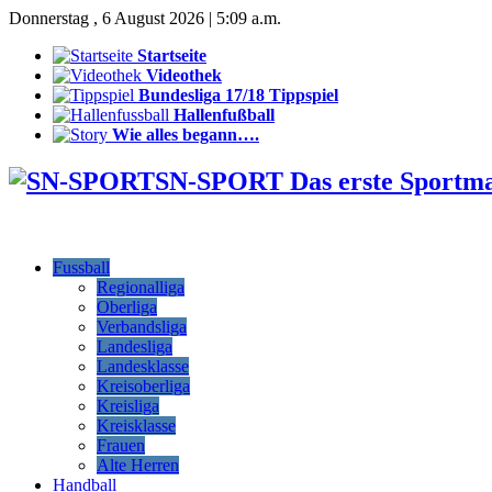
Donnerstag , 6 August 2026 | 5:09 a.m.
Startseite
Videothek
Bundesliga 17/18 Tippspiel
Hallenfußball
Wie alles begann….
SN-SPORT Das erste Sportm
Fussball
Regionalliga
Oberliga
Verbandsliga
Landesliga
Landesklasse
Kreisoberliga
Kreisliga
Kreisklasse
Frauen
Alte Herren
Handball