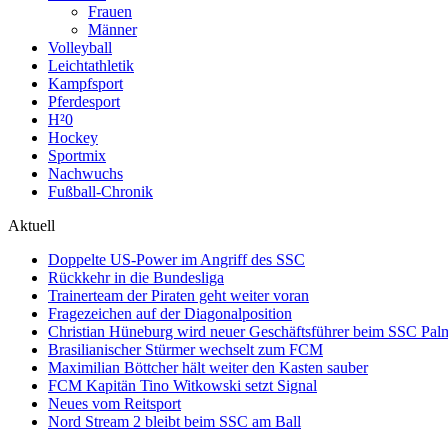
Frauen
Männer
Volleyball
Leichtathletik
Kampfsport
Pferdesport
H²0
Hockey
Sportmix
Nachwuchs
Fußball-Chronik
Aktuell
Doppelte US-Power im Angriff des SSC
Rückkehr in die Bundesliga
Trainerteam der Piraten geht weiter voran
Fragezeichen auf der Diagonalposition
Christian Hüneburg wird neuer Geschäftsführer beim SSC Pa
Brasilianischer Stürmer wechselt zum FCM
Maximilian Böttcher hält weiter den Kasten sauber
FCM Kapitän Tino Witkowski setzt Signal
Neues vom Reitsport
Nord Stream 2 bleibt beim SSC am Ball