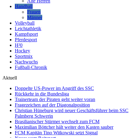
Alte Herren
Handball
Frauen
Männer
Volleyball
Leichtathletik
Kampfsport
Pferdesport
H²0
Hockey
Sportmix
Nachwuchs
Fußball-Chronik
Aktuell
Doppelte US-Power im Angriff des SSC
Rückkehr in die Bundesliga
Trainerteam der Piraten geht weiter voran
Fragezeichen auf der Diagonalposition
Christian Hüneburg wird neuer Geschäftsführer beim SSC
Palmberg Schwerin
Brasilianischer Stürmer wechselt zum FCM
Maximilian Böttcher hält weiter den Kasten sauber
FCM Kapitän Tino Witkowski setzt Signal