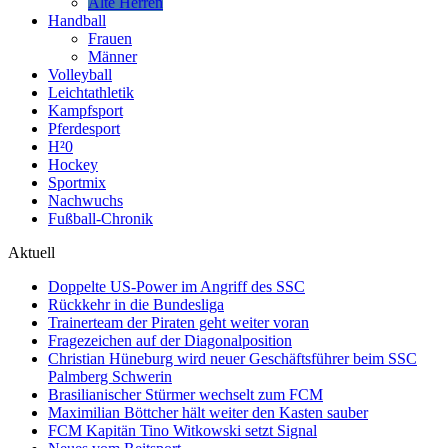
Alte Herren
Handball
Frauen
Männer
Volleyball
Leichtathletik
Kampfsport
Pferdesport
H²0
Hockey
Sportmix
Nachwuchs
Fußball-Chronik
Aktuell
Doppelte US-Power im Angriff des SSC
Rückkehr in die Bundesliga
Trainerteam der Piraten geht weiter voran
Fragezeichen auf der Diagonalposition
Christian Hüneburg wird neuer Geschäftsführer beim SSC
Palmberg Schwerin
Brasilianischer Stürmer wechselt zum FCM
Maximilian Böttcher hält weiter den Kasten sauber
FCM Kapitän Tino Witkowski setzt Signal