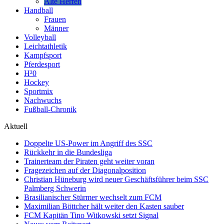
Alte Herren
Handball
Frauen
Männer
Volleyball
Leichtathletik
Kampfsport
Pferdesport
H²0
Hockey
Sportmix
Nachwuchs
Fußball-Chronik
Aktuell
Doppelte US-Power im Angriff des SSC
Rückkehr in die Bundesliga
Trainerteam der Piraten geht weiter voran
Fragezeichen auf der Diagonalposition
Christian Hüneburg wird neuer Geschäftsführer beim SSC
Palmberg Schwerin
Brasilianischer Stürmer wechselt zum FCM
Maximilian Böttcher hält weiter den Kasten sauber
FCM Kapitän Tino Witkowski setzt Signal