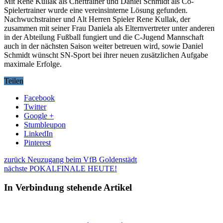
Mit Rene Kullak als Cheftrainer und Daniel Schmidt als Co-
Spielertrainer wurde eine vereinsinterne Lösung gefunden.
Nachwuchstrainer und Alt Herren Spieler Rene Kullak, der
zusammen mit seiner Frau Daniela als Elternvertreter unter anderen
in der Abteilung Fußball fungiert und die C-Jugend Mannschaft
auch in der nächsten Saison weiter betreuen wird, sowie Daniel
Schmidt wünscht SN-Sport bei ihrer neuen zusätzlichen Aufgabe
maximale Erfolge.
Teilen
Facebook
Twitter
Google +
Stumbleupon
LinkedIn
Pinterest
zurück
Neuzugang beim VfB Goldenstädt
nächste
POKALFINALE HEUTE!
In Verbindung stehende Artikel