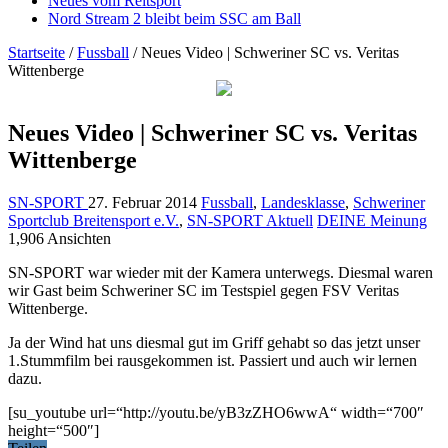
Neues vom Reitsport
Nord Stream 2 bleibt beim SSC am Ball
Startseite
/
Fussball
/
Neues Video | Schweriner SC vs. Veritas
Wittenberge
Neues Video | Schweriner SC vs. Veritas
Wittenberge
SN-SPORT
27. Februar 2014
Fussball
,
Landesklasse
,
Schweriner
Sportclub Breitensport e.V.
,
SN-SPORT Aktuell
DEINE Meinung
1,906 Ansichten
SN-SPORT war wieder mit der Kamera unterwegs. Diesmal waren
wir Gast beim Schweriner SC im Testspiel gegen FSV Veritas
Wittenberge.
Ja der Wind hat uns diesmal gut im Griff gehabt so das jetzt unser
1.Stummfilm bei rausgekommen ist. Passiert und auch wir lernen
dazu.
[su_youtube url=“http://youtu.be/yB3zZHO6wwA“ width=“700″
height=“500″]