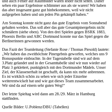
und auch Fehler auf Räumbilder waren leider nicht selten. Daher
sehen ein paar Ergebnisse schlimmer aus als sie waren! Wir haben
das aber insgesamt ganz gut hinbekommen, weil wir nicht
aufgegeben haben und um jeden Pin gekämpft haben.“
Am Sonntag konnte nicht ganz das gute Ergebnis vom Sonnabend
gehalten werden. Das soll aber das gute Gesamtpinergebnis nicht
schmälern (siehe oben). Von den drei Spielen gegen BSRK 1883,
Phoenix Berlin und ABC Dortmund konnte nur das Spiel gegen die
Berlinerinnen gewonnen werden.
Das Fazit der Teamleitung (Stefanie Rose / Thomas Piesold) lautete:
„Wir haben das zweithöchste Pinergebnis geworfen, welches uns 9
Bonuspunkte einbrachte. In der Tagestabelle sind wir auf dem
3.Platz gelandet und in der Gesamttabelle sind wir nun wieder auf
Platz 3 geklettert, punktgleich mit den Dortmunder Mädels. Unser
Ziel, der Klassenerhalt ist geschafft, da kann nix mehr anbrennen.
Es ist wirklich schön zu sehen wie sich jeder Einzelne
weiterentwickelt hat und wie gut dieses Team zusammenarbeitet.
Wir sind da auf einem sehr guten Weg!“
Der letzte Spieltag wird dann am 28./29. März in Hamburg
stattfinden.
Quelle Bilder: U.Poblenz/DBU (Tabellen)