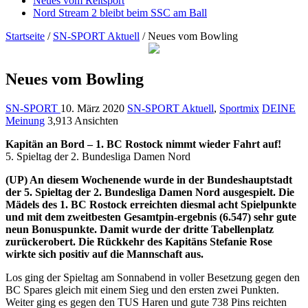
Neues vom Reitsport
Nord Stream 2 bleibt beim SSC am Ball
Startseite
/
SN-SPORT Aktuell
/
Neues vom Bowling
Neues vom Bowling
SN-SPORT
10. März 2020
SN-SPORT Aktuell
,
Sportmix
DEINE
Meinung
3,913 Ansichten
Kapitän an Bord – 1. BC Rostock nimmt wieder Fahrt auf!
5. Spieltag der 2. Bundesliga Damen Nord
(UP) An diesem Wochenende wurde in der Bundeshauptstadt
der 5. Spieltag der 2. Bundesliga Damen Nord ausgespielt. Die
Mädels des 1. BC Rostock erreichten diesmal acht Spielpunkte
und mit dem zweitbesten Gesamtpin-ergebnis (6.547) sehr gute
neun Bonuspunkte. Damit wurde der dritte Tabellenplatz
zurückerobert. Die Rückkehr des Kapitäns Stefanie Rose
wirkte sich positiv auf die Mannschaft aus.
Los ging der Spieltag am Sonnabend in voller Besetzung gegen den
BC Spares gleich mit einem Sieg und den ersten zwei Punkten.
Weiter ging es gegen den TUS Haren und gute 738 Pins reichten