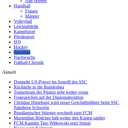
Alte Herren
Handball
Frauen
Männer
Volleyball
Leichtathletik
Kampfsport
Pferdesport
H²0
Hockey
Sportmix
Nachwuchs
Fußball-Chronik
Aktuell
Doppelte US-Power im Angriff des SSC
Rückkehr in die Bundesliga
Trainerteam der Piraten geht weiter voran
Fragezeichen auf der Diagonalposition
Christian Hüneburg wird neuer Geschäftsführer beim SSC
Palmberg Schwerin
Brasilianischer Stürmer wechselt zum FCM
Maximilian Böttcher hält weiter den Kasten sauber
FCM Kapitän Tino Witkowski setzt Signal