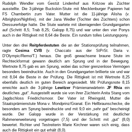
Rudolph Wendler vom Gestüt Lindenhof aus Kritzow als Züchter
ausstellte. Die 3-jährige Buckskin-Stute mit Mecklenburger Papieren hat
FS Chambertin zum Vater. Mutter ist die 11-jährige Alisha (v.
Albrighjton/Nighfire), mit der Jana Wedler (Tochter des Züchters) schon
Dressurerfolge hatte. Die Stute wartete mit überragenden Grundgangarten
auf (Schritt 8,5; Trab 8,25; Galopp 8,75) und war unter den vier Ponys
auch in der Rittigkeit mit 8,64 die Beste. Ein rundum tolles Leistungspony.
Unter den drei
Reitpferdestuten
die an der Stationsprüfung teilnahmen,
ragte
Cosima CVB
(v. Chaccato aus der StPrSt. Daria v.
D’Olympic/Remo/T.) heraus. Die groß gewachsene braune Stute im
Rechteckformat gewann deutlich am Sprung und in der Bewegung.
Wertnote 8,75 gab es am Sprung, wobei das schier grenzenlose Vermögen
besonders beeindruckte. Auch in den Grundgangarten brillierte sie und war
mit 8,04 die Beste in der Prüfung. Die Rittigkeit ist mit Wertnote 8,25
ebenfalls deutlich im guten Bereich angesiedelt. Mit Prüfungsnote 8,15
erreichte auch die 3-jährige
Lewitzer
Prämienanwärterin
JF Rhia
ein
deutliches „gut“. Ausgestellt wurde sie von ihrer Züchterin Anita Stang vom
Jagdschloss Friedrichsmoor. Der Vater ist Rheingold, Mutter die
Staatsprämienstute Mona v. Mondprinz/Granat. Ein Hellbraunschecke, die
besonders am Sprung beeindruckte und mit 9,0 ein „sehr gut“ bescheinigt
wurde. Der Galopp wurde in der Verstärkung mit deutlicher
Rahmenerweiterung vorgetragen (7,5) und der Schritt mit „gut“ (8,0)
bewertet. Richter und Testreiterin Marie Kirchner waren sich einig, dass
auch die Rittigkeit ein gut erhält (8,0).