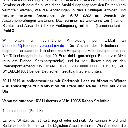
Seminar auch darauf ein, wie diese Ausbildungsangebote den Reitschülern
vermittelt werden, wie die Änderungen in den Prüfungen erfolgen und
welche weiteren Neuerungen der APO 2020 im Bereich der
Abzeichenprüfungen anstehen. Das Seminar ist anerkannt zur (Trainer-,
Richter- und Ausbilder-) Lizenz-Verlängerung mit 5 LE (Lerneinheiten) im
Profil 3.
Wir bitten um schriftliche Anmeldung per E-Mail an
k.hendler@pferdesportverband-mv.de
. Die Anzahl der Teilnehmer ist
begrenzt, so dass die Teilnahme nach Eingang der Anmeldungen erfolgen.
Die Teilnahmegebühr beträgt 20 Euro (inkl. ganztätiger Eintritt zur Mela
(nur) am Freitag, Seminargetränke) und ist per Überweisung an den
Pferdesportverband MV, IBAN: DE80 1203 0000 0000 1104 37, BIC:
BYLADEM1001 bei der Deutschen Kreditbank zu entrichten.
26.11.2019 Ausbilderseminar mit Christoph Hess zu Albtraum Winter
– Ausbildertipps zur Motivation für Pferd und Reiter; 17:00 bis 20:30
Uhr
Veranstaltungsort: RV Hubertus e.V in 19065 Raben Steinfeld
4 Lerneinheiten (Profil 3)
Es wird Winter, es ist kalt, regnet oder schneit. Da können Pferd und
Reiter schnell die Lust an der täglichen Arbeit verlieren. Wie Ausbilder die