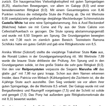
zurück. Ein hausgemachtes Vielseitigkeitspferd mit guten Springanlagen
(8,25), elastischen Bewegungen, vor allem im Galopp (8,0) und einer
beneidenswerten Rittigkeit (9,0). Mit einem Gesamtergebnis von 8,46
Punkten schloss die mittelgroße Stute die Prüfung ab. Die mit Wertnote
8,00 zweitplatzierte großrahmige dreijährige Mecklenburger Schimmelstute
Castella White
hat eine reine Springabstammung. Aris & Axel Reckendorf
(Malchow) haben sie mit Come and Fly aus der Stute Caliste von
Cellestial/Auerbach xx gezogen. Die Stute sprang abstammungsgemäß
und wurde mit 8,50 Siegerin am Sprung. Die Grundgangarten bewegten
sich mit 7,08 noch im ziemlich guten Bereich. Testreiterin Ramona
Schilloks hatte ein gutes Gefühl und gab eine Rittigkeitsnote von 8,5.
Annika Winter (Sülstorf) stellte die vierjährige Trakehner Stute
Kate
aus,
die Ronald Lüders in der Grundgangartenprüfung ritt. Mit Wertnote 7,89
wurde die braune Stute drittbeste der Prüfung. Am Sprung und in den
Grundgangarten solide, ist ihre große Stärke die sehr gute Rittigkeit (9,0).
Von den vier
Reitponystuten
verpasste die Siegerin
Marusha vM
das
glatte „gut“ mit 7,98 nur ganz knapp. Schon aus dem Namen erkennen
Insider, dass Patricia von Mirbach (Kühlungsborn) die Züchterin ist, die die
4-jährige Stute auch ausstellte. Den Sieg verdankt sie vor allem ihrer
guten Springanlage, die die Wertnote 8,5 erhielt. Der Galopp wurde mit viel
Bergauftendenz und Raumgriff vorgetragen (7,5) und der Schritt ist solide
und geregelt (7,0). Das Pony hat außerdem gute Rittigkeitsmerkmale die
mit 8,31 bewertet wurden.