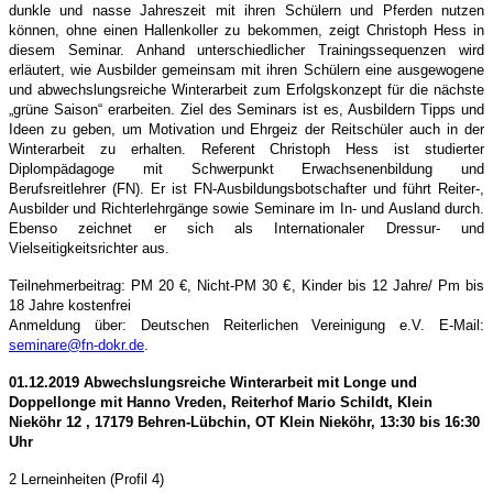
dunkle und nasse Jahreszeit mit ihren Schülern und Pferden nutzen
können, ohne einen Hallenkoller zu bekommen, zeigt Christoph Hess in
diesem Seminar. Anhand unterschiedlicher Trainingssequenzen wird
erläutert, wie Ausbilder gemeinsam mit ihren Schülern eine ausgewogene
und abwechslungsreiche Winterarbeit zum Erfolgskonzept für die nächste
„grüne Saison“ erarbeiten. Ziel des Seminars ist es, Ausbildern Tipps und
Ideen zu geben, um Motivation und Ehrgeiz der Reitschüler auch in der
Winterarbeit zu erhalten. Referent Christoph Hess ist studierter
Diplompädagoge mit Schwerpunkt Erwachsenenbildung und
Berufsreitlehrer (FN). Er ist FN-Ausbildungsbotschafter und führt Reiter-,
Ausbilder und Richterlehrgänge sowie Seminare im In- und Ausland durch.
Ebenso zeichnet er sich als Internationaler Dressur- und
Vielseitigkeitsrichter aus.
Teilnehmerbeitrag: PM 20 €, Nicht-PM 30 €, Kinder bis 12 Jahre/ Pm bis
18 Jahre kostenfrei
Anmeldung über: Deutschen Reiterlichen Vereinigung e.V. E-Mail:
seminare@fn-dokr.de
.
01.12.2019 Abwechslungsreiche Winterarbeit mit Longe und
Doppellonge mit Hanno Vreden,
Reiterhof Mario Schildt, Klein
Nieköhr 12 , 17179 Behren-Lübchin, OT Klein Nieköhr, 13:30 bis 16:30
Uhr
2 Lerneinheiten (Profil 4)