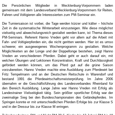
Die Persönlichen Mitglieder in Mecklenburg-Vorpommern laden
gemeinsam mit dem Landesverband Mecklenburg-Vorpommern für Reiten,
Fahren und Voltigieren alle Interessierten zum PM-Seminar ein.
Die Turniersaison ist vorbei, die Tage werden kürzer und kälter – höchste
Zeit in die systematische Winterarbeit einzusteigen. Wie diese möglichst
vielseitig und abwechslungsreich gestaltet werden kann, ist Thema dieses
PM-Seminars. Referent Hanno Vreden geht vor allem auf die Arbeit mit
Fahr- und Voltigierpferden ein, die nicht geritten werden. Hier ist es umso
schwerer, ein ausgewogenes Wochenprogramm zu gestalten. Welche
Möglichkeiten an der Longe und der Doppellonge bestehen, zeigt Hanno
Vreden an verschiedenen Pferden. Dabei geht er auch darauf ein, mit
welchen Übungen und Lektionen Konzentration, Kraft und Durchlässigkeit
gefördert werden können, um das Pferd gut auf die grüne Saison
vorzubereiten. Hanno Vreden machte eine Ausbildung zum Pferdewirt bei
Fritz Tempelmann und an der Deutschen Reitschule in Warendorf und
bestand 1991 die Pferdewirtschaftsmeisterprüfung. Im Jahre 2006
übernahm er die Geschäftsführung des Landesverbandes Rheinland für
den Bereich Ausbildung. Lange Jahre war Hanno Vreden mit Erfolg als
Landestrainer Vielseitigkeit tätig. Sein größter sportlicher Erfolg war der
zweimalige Sieg bei den Bundeschampionaten des Geländepferdes. Im
Springen konnte er mit unterschiedlichen Pferden Erfolge bis zur Klasse S
und in der Dressur bis zur Klasse M erringen.