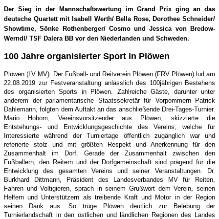
Der Sieg in der Mannschaftswertung im Grand Prix ging an das
deutsche Quartett mit Isabell Werth/ Bella Rose, Dorothee Schneider/
Showtime, Sönke Rothenberger/ Cosmo und Jessica von Bredow-
Werndl/ TSF Dalera BB vor den Niederlanden und Schweden.
100 Jahre organisierter Sport in Plöwen
Plöwen (LV MV). Der Fußball- und Reitverein Plöwen (FRV Plöwen) lud am
22.08.2019 zur Festveranstaltung anlässlich des 100jährigen Bestehens
des organisierten Sports in Plöwen. Zahlreiche Gäste, darunter unter
anderem der parlamentarische Staatssekretär für Vorpommern Patrick
Dahlemann, folgten dem Auftakt an das anschließende Drei-Tages-Turnier.
Mario Hobom, Vereinsvorsitzender aus Plöwen, skizzierte die
Entstehungs- und Entwicklungsgeschichte des Vereins, welche für
Interessierte während der Turniertage öffentlich zugänglich war und
referierte stolz und mit größten Respekt und Anerkennung für den
Zusammenhalt im Dorf. Gerade der Zusammenhalt zwischen den
Fußballern, den Reitern und der Dorfgemeinschaft sind prägend für die
Entwicklung des gesamten Vereins und seiner Veranstaltungen. Dr.
Burkhard Dittmann, Präsident des Landesverbandes MV für Reiten,
Fahren und Voltigieren, sprach in seinem Grußwort dem Verein, seinen
Helfern und Unterstützern als treibende Kraft und Motor in der Region
seinen Dank aus. So trüge Plöwen deutlich zur Belebung der
Turnierlandschaft in den östlichen und ländlichen Regionen des Landes