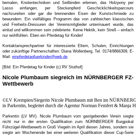
bemalen, Knotentechniken und Seilbinden erlernen, das Holzpony per
Lasso einfangen, per Steckenpferd Geschicklichkeitsparcours
nachzureiten oder gar die brennenden Eisen der Kunstschmiede zu
bewundern. Ein vielfältiges Programm das von zahlreichen klassischen
und Freiheits-Dressuren der Vereinsmitglieder untermauert wurde, das
einlud und willkommen sein zelebrierte. Keine Hektik, kein Streß – einfach
nur wohlfühlen. Eben ein Pferdetag für Kinder!
Kontaktansprechpartner für interessierte Eltern, Schulen, Einrichtungen
oder zukünftige Partnerschaften: Diana Wollenberg, Tel. 0174/8866309, E-
Mail:
einpferdetagfuerkinder@web.de
.
[Bild: Ein Pferdetag für Kinder (c) RV Stuthof]
Nicole Plumbaum siegreich im NÜRNBERGER FZ-
Wettbewerb
©LV Krempien/Siegerin Nicole Plumbaum mit Ben im NÜRNBERG
in Parkentin, begleitet durch die Agentur Norman Femfert & Manja 
Parkentin (LV MV). Nicole Plumbaum vom gastgebenden Verein siegte
nicht nur in der ersten Qualifikation zum NÜRNBERGER Burgpokal
Führzügel-Wettbewerb in Groß Viegeln im April diesen Jahres, sondern sie
siegte am Wochenende bei einer weiteren Qualifikation dieser Cup-Serie