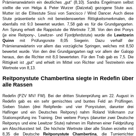
Prämienanwärterin ein deutliches „gut“ (8,10). Sandra Engelmann selbst
stellte die von Helga & Peter Wurzer (Datzetal) gezogene Stute aus.
Mutter ist die Elitestute Sissi von Sancisco / Wind Dancer. Auch diese
Stute präsentierte sich mit beneidenswerten Rittigkeitsmerkmalen, die
ebenfalls mit 9,0 bewertet wurden. 7,58 gab es für die Grundgangarten.
Am Sprung erhielt die Rappstute die Wertnote 7,38. Von den drei Ponys
(je eine Reitpony-, Lewitzer- und Fjordpferdstute) wurde die
Lewitzerin
Quinn
mit Prüfungsnote 8,05 Siegerin. Dazu verhalf der
Prämienanwärterin vor allem das vorzügliche Springen, welches mit 8,50
bewertet wurde. Von den drei Grundgangarten ragt vor allem der Galopp
heraus, den die Richter mit 8,0 bewerteten. Für den Trab gab es 7,5. Die
Rittigkeit ist „gut“ und erhielt im Mittel von Richter und Testreiterin eine
Wertnote von 8,13.
Reitponystute Chambertina siegte in Redefin über
alle Rassen
Redefin (PZV MV/ FW). Bei der dritten Stutenprüfung am 22. August in
Redefin gab es ein sehr gemischtes und buntes Feld an Prüflingen.
Sieben Stuten (drei Reitpferde- und vier Ponystuten, darunter drei
Haflinger und ein Deutsches Reitpony) nahm Roland Volkmann zur
Stationsprüfung ins Training. Drei weitere Ponys (darunter zwei Deutsche
Reitponys und eine Lewitzer Stute) nahmen im Rahmen einer Feldprüfung
am Abschlusstest teil. Die höchste Wertnote über alle Stuten erzielte mit
8,35 die Deutsche
Reitponystute Chambertina
, die Turnierrichter