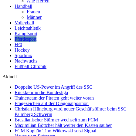
Alte Herren
Handball
Frauen
Männer
Volleyball
Leichtathletik
Kampfsport
Pferdesport
H²0
Hockey
Sportmix
Nachwuchs
Fußball-Chronik
Aktuell
Doppelte US-Power im Angriff des SSC
Rückkehr in die Bundesliga
Trainerteam der Piraten geht weiter voran
Fragezeichen auf der Diagonalposition
Christian Hüneburg wird neuer Geschäftsführer beim SSC
Palmberg Schwerin
Brasilianischer Stürmer wechselt zum FCM
Maximilian Böttcher hält weiter den Kasten sauber
FCM Kapitän Tino Witkowski setzt Signal