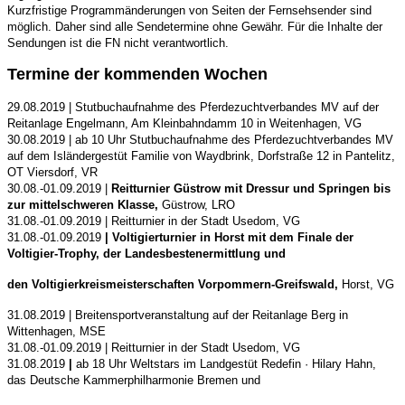
Kurzfristige Programmänderungen von Seiten der Fernsehsender sind
möglich. Daher sind alle Sendetermine ohne Gewähr. Für die Inhalte der
Sendungen ist die FN nicht verantwortlich
.
Termine der kommenden Wochen
29.08.2019 | Stutbuchaufnahme des Pferdezuchtverbandes MV auf der
Reitanlage Engelmann, Am Kleinbahndamm 10 in Weitenhagen, VG
30.08.2019 | ab 10 Uhr Stutbuchaufnahme des Pferdezuchtverbandes MV
auf dem Isländergestüt Familie von Waydbrink, Dorfstraße 12 in Pantelitz,
OT Viersdorf, VR
30.08.-01.09.2019 |
Reitturnier Güstrow mit Dressur und Springen bis
zur mittelschweren Klasse,
Güstrow, LRO
31.08.-01.09.2019 | Reitturnier in der Stadt Usedom, VG
31.08.-01.09.2019
| Voltigierturnier in Horst mit dem Finale der
Voltigier-Trophy, der Landesbestenermittlung und
den Voltigierkreismeisterschaften Vorpommern-Greifswald,
Horst, VG
31.08.2019 | Breitensportveranstaltung auf der Reitanlage Berg in
Wittenhagen, MSE
31.08.-01.09.2019 | Reitturnier in der Stadt Usedom, VG
31.08.2019
|
ab 18 Uhr Weltstars im Landgestüt Redefin · Hilary Hahn,
das Deutsche Kammerphilharmonie Bremen und