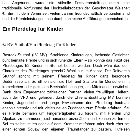
bei. Abgerundet wurde die stilvolle Festveranstaltung durch eine
traditionelle Vorführung der Hochseilakrobaten der Geschwister Weisheit
®, die mit dem Verein seit vielen Jahren freundschaftlich verbunden sind
und die Pferdeleistungsschau durch zahlreiche Aufführungen bereicherten.
Ein Pferdetag für Kinder
© RV Stuthof/Ein Pferdetag für Kinder
Rostock-Stuthof (LV MV). Strahlende Kinderaugen, lachende Gesichter,
bunt bemalte Pferde und in sich ruhende Eltern – so könnte das Fazit des
Pferdetages für Kinder in Stuthof betitelt werden. Doch wäre das dem
Charakter des Pferdetages gerecht? Wohl nur im Ansatz. Der Reitverein
Stuthof spricht mit seinem Pferdetag für Kinder ganz besondere
Bedürfnisse an. So öffnen sich die Hof- und Stalltore für Menschen mit
körperlichen oder geistigen Beeinträchtigungen, ein Miteinander erwächst.
Dank dem Engagement zahlreicher Partner, vielen freiwilligen Helfern,
auch der VFD und gefördert durch die Ehrenamtsstiftung MV konnten
Kinder, Jugendliche und junge Erwachsene den Pferdetag hautnah,
erlebnisintensiv und mit vielen neuen Zugängen zum Pferde erfahren. Sei
es Pferde bemalen um Fingerfertigkeiten zu fördern, mit Pferden und
Alpakas zu schmusen, sich einander anzunähern und kennen zu lernen.
Sei es selbst reiten oder auf dem Kremser mitfahren oder doch eher bei
einer echten Squaw den eigenen Traumfänger zu basteln, Hufeisen