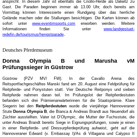
anspricht. In diesem Jahr ist ebenfalls die Criollo-Herde als Dalwitz zu
Gast. Die Paraden beginnen immer ab 13.00 Uhr, doch bereits am
Vormittag können Interessierte einen Rundgang über das herrliche
Gelände machen oder die Stallungen besichtigen. Die Karten können ab
sofort unter
www.eventimsports.com
erworben werden. Weitere
Informationen finden Sie unter
www.landgestuet-
.
redefin.de/tourismus/hengstparade
Deutsches Pferdemuseum
Donna Olympia B und Marusha vM
Prüfungssieger in Güstrow
Güstrow (PZV MV/ FW). In der Cavallo Arena des
Reitsportfachgeschäftes Manski fand am 20. August eine Feldprüfung für
Reitpferde- und Ponystuten statt. Vier Deutsche Reitponys und sieben
Reitpferde nahmen daran teil. Im Prüfungslot der Reitpferdestuten
befanden sich drei Prämienanwärterinnen für die Staatsprämie. Klare
Siegerin bei den
Reitpferdestuten
wurde die vierjährige Hannoveraner
Stute
Donna Olympia B
, die Bianca & Andreas Brandt aus Neuendorf als
Züchter ausstellten. Vater ist D’Olympic, die Mutter der Fuchsstute, die
unter Andreas Brandt bereits Siege in Eignungsprüfungen, sowie je einen
in einer Reitpferde- und Dressurpferdeprüfung aufweist, geht auf die
Hannoveraner Edward (v. Embassay I)/As di Villagana und Calypso II