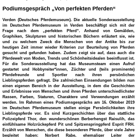
Podiumsgespräch
„Von perfekten Pferden“
Verden (Deutsches Pferdemuseum). Die aktuelle Sonderausstellung
im Deutschen Pferdemuseum in Verden beschäftigt sich mit der
Frage nach dem „perfekten Pferd“. Anhand von Gemälden,
Graphiken, Skulpturen und historischen Büchern erläutert sie, wie
und zu welchem Zweck die Menschen von der Antike bis zur
heutigen Zeit immer wieder Kriterien zur Beurteilung von Pferden
gesucht und gefunden haben. Zudem zeigt sie auf, dass auch die
Pferdewelt von Moden, Trends und Schönheitsidealen beeinflusst ist.
Für die Sonderausstellung hat das Museumsteam einen Aufruf
gestartet und Hobbyreiter*innen, Züchter und (teils prominente)
Pferdefreunde und Sportler nach ihren persönlichen
Lieblingspferden gefragt. Die zahlreichen Einsendungen bilden nun
einen eigenen Bereich in der Ausstellung, in dem die Geschichten
und Erlebnisse von Menschen und ihren Pferden unterschiedlichster
Rassen, Farben, Staturen, Charaktere und Verwendungen erzählt
werden. Im Rahmen eines Podiumsgesprächs am 16. Oktober 2019
im Deutschen Pferdemuseum stellen einige Persönlichkeiten ihre
Lieblingspferde vor. Es sind Kurzgeschichten über das stattliche
Polizeipferd Thor, den wunderschönen Berberhengst Raisulih, das
einfühlsame Holzrückepferd Pit und Spitzenspringpferd Esprit FRH.
Erzählt von Menschen, die diese besonderen Pferde, über viele Jahre
begleitet haben: Norbert Rabe, ehemaliger Leiter der