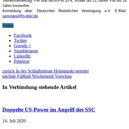
Teilnehmerbeitrag: PM und Nicht-PM 20 €, Kinder bis 12 Jahre/ PM bis 18
Jahre kostenfrei
Anmeldung über: Deutschen Reiterlichen Vereinigung e.V. E-Mail:
seminare@fn-dokr.de
.
Teilen
Facebook
Twitter
Google +
Stumbleupon
LinkedIn
Pinterest
zurück
In der Schlußminute Heimpunkt gerettet
nächste
Fußball Wochenend Vorschau
In Verbindung stehende Artikel
Doppelte US-Power im Angriff des SSC
14. Juli 2020