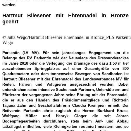
werden.
Hartmut Bliesener mit Ehrennadel in Bronze
geehrt
© Jutta Wego/Hartmut Bliesener Ehrennadel in Bronze_PLS Parkent
Wego
Parkentin (LV MV). Für sein jahreslanges Engagement um die
Belange des RV Parkentin wie der Neuanlage des Dressurviereckes
im Jahre 2018 oder die Verlegung der Drainage des dazu 1,50 m tief
auszuhebenden Springplatzes auf einer Gesamtgröße von 800
Quadratmetern oder dem tonnenweise Bewegen von Sandboden ist
Hartmut Bliesener mit der Ehrennadel des Landesverbandes MV für
Reiten, Fahren und Voltigieren ausgezeichnet worden. Dabei
unterstrichen seine intensive Suche nach Partnern, Unterstützern und
Förderern der vergangenen Jahre seine Ehrung mit der Ehrennadel,
die er aus den Händen des Präsidiumsmitglieds und Richterin
Tatjana Zahn und Geschäftsführerin Claudia Krempien erhielt. Der
Reitverein Parkentin ehrte zugleich die Herren
Burkhard Kruse,
Wolfgang Müller und
Henryk Gloger die seit Jahren
Bodenpflegearbeiten durchführen, stets beim Auf- und Abbau
tatkräftigst mithelfen, viele Kleinigkeiten routiniert meistern und so