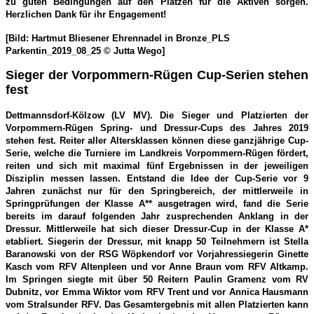
zu guten Bedingungen auf den Plätzen für die Aktiven sorgen.
Herzlichen Dank für ihr Engagement!
[Bild: Hartmut Bliesener Ehrennadel in Bronze_PLS
Parkentin_2019_08_25 © Jutta Wego]
Sieger der Vorpommern-Rügen Cup-Serien stehen
fest
Dettmannsdorf-Kölzow (LV MV). Die Sieger und Platzierten der
Vorpommern-Rügen Spring- und Dressur-Cups des Jahres 2019
stehen fest. Reiter aller Altersklassen können diese ganzjährige Cup-
Serie, welche die Turniere im Landkreis Vorpommern-Rügen fördert,
reiten und sich mit maximal fünf Ergebnissen in der jeweiligen
Disziplin messen lassen. Entstand die Idee der Cup-Serie vor 9
Jahren zunächst nur für den Springbereich, der mittlerweile in
Springprüfungen der Klasse A** ausgetragen wird, fand die Serie
bereits im darauf folgenden Jahr zusprechenden Anklang in der
Dressur. Mittlerweile hat sich dieser Dressur-Cup in der Klasse A*
etabliert. Siegerin der Dressur, mit knapp 50 Teilnehmern ist Stella
Baranowski von der RSG Wöpkendorf vor Vorjahressiegerin Ginette
Kasch vom RFV Altenpleen und vor Anne Braun vom RFV Altkamp.
Im Springen siegte mit über 50 Reitern Paulin Gramenz vom RV
Dubnitz, vor Emma Wiktor vom RFV Trent und vor Annica Hausmann
vom Stralsunder RFV. Das Gesamtergebnis mit allen Platzierten kann