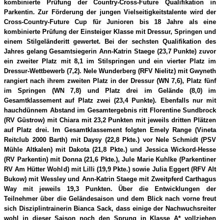
kombinierte Prüfung der Country-Cross-Future Qualifikation in
Parkentin. Zur Förderung der jungen Vielseitigkeitstalente wird der
Cross-Country-Future Cup für Junioren bis 18 Jahre als eine
kombinierte Prüfung der Einsteiger Klasse mit Dressur, Springen und
einem Stilgeländeritt gewertet. Bei der sechsten Qualifikation des
Jahres gelang Gesamtsiegerin Ann-Katrin Staege (23,7 Punkte) zuvor
ein zweiter Platz mit 8,1 im Stilspringen und ein vierter Platz im
Dressur-Wettbewerb (7,2). Nele Wunderberg (RFV Nielitz) mit Gwyneth
rangiert nach ihrem zweiten Platz in der Dressur (WN 7,6), Platz fünf
im Springen (WN 7,8) und Platz drei im Gelände (8,0) im
Gesamtklassement auf Platz zwei (23,4 Punkte). Ebenfalls nur mit
hauchdünnem Abstand im Gesamtergebnis ritt Florentine Sundbrock
(RV Güstrow) mit Chiara mit 23,2 Punkten mit jeweils dritten Plätzen
auf Platz drei. Im Gesamtklassement folgten Emely Range (Vineta
Reitclub 2000 Barth) mit Daysy (22,8 Pkte.) vor Nele Schmidt (PSV
Mühle Altkalen) mit Dakota (21,8 Pkte.) und Jessica Wickord-Hesse
(RV Parkentin) mit Donna (21,6 Pkte.), Jule Marie Kuhlke (Parkentiner
RV Am Hütter Wohld) mit Lilli (19,9 Pkte.) sowie Julia Eggert (RFV Alt
Bukow) mit Wessley und Ann-Katrin Staege mit Zweitpferd Carthagus
Way mit jeweils 19,3 Punkten. Über die Entwicklungen der
Teilnehmer über die Geländesaison und dem Blick nach vorne freut
sich Disziplintrainerin Bianca Sack, dass einige der Nachwuchsreiter
wohl in dieser Saison noch den Sprung in Klasse A* vollziehen