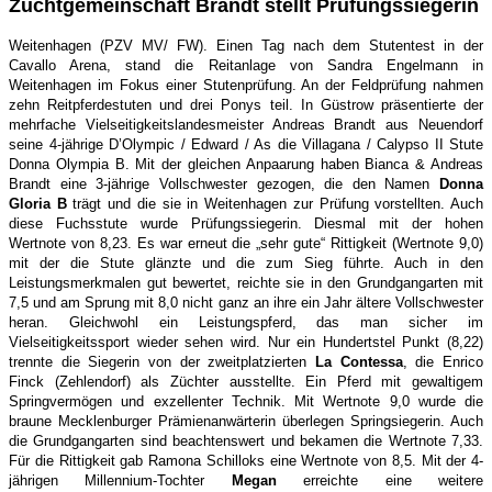
Zuchtgemeinschaft Brandt stellt Prüfungssiegerin
Weitenhagen
(PZV MV/ FW).
Einen Tag nach dem Stutentest in der
Cavallo Arena, stand die Reitanlage von Sandra Engelmann in
Weitenhagen im Fokus einer Stutenprüfung. An der Feldprüfung nahmen
zehn Reitpferdestuten und drei Ponys teil. In Güstrow präsentierte der
mehrfache Vielseitigkeitslandesmeister Andreas Brandt aus Neuendorf
seine 4-jährige D’Olympic / Edward / As die Villagana / Calypso II Stute
Donna Olympia B. Mit der gleichen Anpaarung haben Bianca & Andreas
Brandt eine 3-jährige Vollschwester gezogen, die den Namen
Donna
Gloria B
trägt und
die sie in Weitenhagen zur Prüfung vorstellten. Auch
diese Fuchsstute wurde Prüfungssiegerin. Diesmal mit der hohen
Wertnote von 8,23. Es war erneut die „sehr gute“ Rittigkeit (Wertnote 9,0)
mit der die Stute glänzte und die zum Sieg führte. Auch in den
Leistungsmerkmalen gut bewertet, reichte sie in den Grundgangarten mit
7,5 und am Sprung mit 8,0 nicht ganz an ihre ein Jahr ältere Vollschwester
heran. Gleichwohl ein Leistungspferd, das man sicher im
Vielseitigkeitssport wieder sehen wird. Nur ein Hundertstel Punkt (8,22)
trennte die Siegerin von der zweitplatzierten
La Contessa
, die Enrico
Finck (Zehlendorf) als Züchter ausstellte. Ein Pferd mit gewaltigem
Springvermögen und exzellenter Technik. Mit Wertnote 9,0 wurde die
braune Mecklenburger Prämienanwärterin überlegen Springsiegerin. Auch
die Grundgangarten sind beachtenswert und bekamen die Wertnote 7,33.
Für die Rittigkeit gab Ramona Schilloks eine Wertnote von 8,5. Mit der 4-
jährigen Millennium-Tochter
Megan
erreichte eine weitere