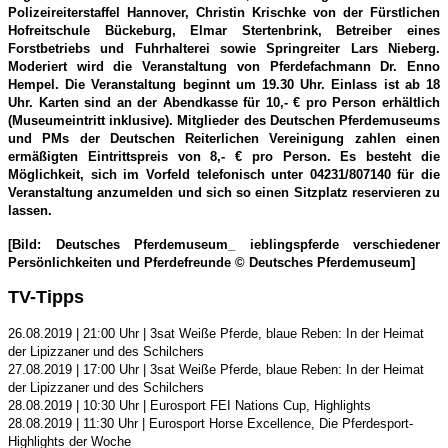
Polizeireiterstaffel Hannover, Christin Krischke von der Fürstlichen
Hofreitschule Bückeburg, Elmar Stertenbrink, Betreiber eines
Forstbetriebs und Fuhrhalterei sowie Springreiter Lars Nieberg.
Moderiert wird die Veranstaltung von Pferdefachmann Dr. Enno
Hempel. Die Veranstaltung beginnt um 19.30 Uhr. Einlass ist ab 18
Uhr. Karten sind an der Abendkasse für 10,- € pro Person erhältlich
(Museumeintritt inklusive). Mitglieder des Deutschen Pferdemuseums
und PMs der Deutschen Reiterlichen Vereinigung zahlen einen
ermäßigten Eintrittspreis von 8,- € pro Person. Es besteht die
Möglichkeit, sich im Vorfeld telefonisch unter 04231/807140 für die
Veranstaltung anzumelden und sich so einen Sitzplatz reservieren zu
lassen.
[Bild: Deutsches Pferdemuseum_ ieblingspferde verschiedener
Persönlichkeiten und Pferdefreunde © Deutsches Pferdemuseum]
TV-Tipps
26.08.2019 | 21:00 Uhr | 3sat Weiße Pferde, blaue Reben: In der Heimat
der Lipizzaner und des Schilchers
27.08.2019 | 17:00 Uhr | 3sat Weiße Pferde, blaue Reben: In der Heimat
der Lipizzaner und des Schilchers
28.08.2019 | 10:30 Uhr | Eurosport FEI Nations Cup, Highlights
28.08.2019 | 11:30 Uhr | Eurosport Horse Excellence, Die Pferdesport-
Highlights der Woche