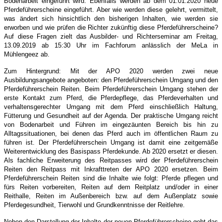
Bodenarbeit eingeführt wird. Ebenfalls werden ab dem 01.01.2020 neue
Pferdeführerscheine eingeführt. Aber wie werden diese gelehrt, vermittelt,
was ändert sich hinsichtlich den bisherigen Inhalten, wie werden sie
erworben und wie prüfen die Richter zukünftig diese Pferdeführerscheine?
Auf diese Fragen zielt das Ausbilder- und Richterseminar am Freitag,
13.09.2019 ab 15:30 Uhr im Fachforum anlässlich der MeLa in
Mühlengeez ab.
Zum Hintergrund: Mit der APO 2020 werden zwei neue
Ausbildungsangebote angeboten: den Pferdeführerschein Umgang und den
Pferdeführerschein Reiten. Beim Pferdeführerschein Umgang stehen der
erste Kontakt zum Pferd, die Pferdepflege, das Pferdeverhalten und
verhaltensgerechter Umgang mit dem Pferd einschließlich Haltung,
Fütterung und Gesundheit auf der Agenda. Der praktische Umgang reicht
von Bodenarbeit und Führen im eingezäunten Bereich bis hin zu
Alltagssituationen, bei denen das Pferd auch im öffentlichen Raum zu
führen ist. Der Pferdeführerschein Umgang ist damit eine zeitgemäße
Weiterentwicklung des Basispass Pferdekunde. Ab 2020 ersetzt er diesen.
Als fachliche Erweiterung des Reitpasses wird der Pferdeführerschein
Reiten den Reitpass mit Inkrafttreten der APO 2020 ersetzen. Beim
Pferdeführerschein Reiten sind die Inhalte wie folgt: Pferde pflegen und
fürs Reiten vorbereiten, Reiten auf dem Reitplatz und/oder in einer
Reithalle, Reiten im Außenbereich bzw. auf dem Außenplatz sowie
Pferdegesundheit, Tierwohl und Grundkenntnisse der Reitlehre.
Neben den Darstellung der Inhalte der neuen Pferdeführerscheine geht das