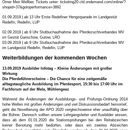
Omer Meir Wellber, Tickets unter: ticketing20.cld.ondemand.com/online/?
shopid=37&gotoperformance=3892
01.09.2019 | ab 13 Uhr Erste Redefiner Hengstparade im Landgestüt
Redefin, Redefin, LUP
02.09.2019 | ab 9 Uhr Stutbuchaufnahme des Pferdezuchtverbandes MV
im Gestüt Ganschow, Gutow, LRO
03.09.2019 | ab 9 Uhr Stutbuchaufnahme des Pferdezuchtverbandes MV
im Landgestüt Redefin, Redefin, LUP
Weiterbildungen der kommenden Wochen
13.09.2019 Ausbilder Infotag – Kleine Änderungen mit großer
Wirkung
Die Pferdeführerscheine – Die Chance für eine zeitgemäße
alltagstaugliche Ausbildung im Pferdesport, 15:30 bis 17:00 Uhr im
Fachforum auf der Mela, Mühlengeez
Während die Änderungen der Ausbildungs- und Prüfungs-Ordnung 2014
hohe Wellen mit großen Änderungen und viel Diskussionsbedarf hervorrief,
geht die Novellierung der APO 2020 vergleichsweise eher unauffällig über
die Bühne. Dennoch sollten unsere Lehrgangsleiter und Ausbilder wissen,
dass ab dem 01.01.2020 die Stationsprüfungen bei den Reitabzeichen
keiner Benotung mehr bedürfen, oder dass ein zweites Abzeichen