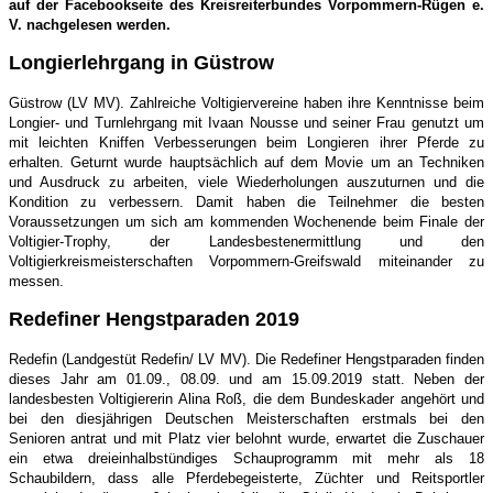
auf der Facebookseite des Kreisreiterbundes Vorpommern-Rügen e.
V. nachgelesen werden.
Longierlehrgang in Güstrow
Güstrow (LV MV). Zahlreiche Voltigiervereine haben ihre Kenntnisse beim
Longier- und Turnlehrgang mit Ivaan Nousse und seiner Frau genutzt um
mit leichten Kniffen Verbesserungen beim Longieren ihrer Pferde zu
erhalten. Geturnt wurde hauptsächlich auf dem Movie um an Techniken
und Ausdruck zu arbeiten, viele Wiederholungen auszuturnen und die
Kondition zu verbessern. Damit haben die Teilnehmer die besten
Voraussetzungen um sich am kommenden Wochenende beim Finale der
Voltigier-Trophy, der Landesbestenermittlung und den
Voltigierkreismeisterschaften Vorpommern-Greifswald miteinander zu
messen.
Redefiner Hengstparaden 2019
Redefin (Landgestüt Redefin/ LV MV). Die Redefiner Hengstparaden finden
dieses Jahr am 01.09., 08.09. und am 15.09.2019 statt. Neben der
landesbesten Voltigiererin Alina Roß, die dem Bundeskader angehört und
bei den diesjährigen Deutschen Meisterschaften erstmals bei den
Senioren antrat und mit Platz vier belohnt wurde, erwartet die Zuschauer
ein etwa dreieinhalbstündiges Schauprogramm mit mehr als 18
Schaubildern, dass alle Pferdebegeisterte, Züchter und Reitsportler