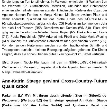
für die jüngsten Turnierteilnehmer. In Parkentin erhielt sie mit Wallach Ben
die Wertnote 8,2. Gratulationen, Medaillen, Urkunden und Ehrenpreise
erhielten alle Teilnehmerinnen aus den Händen der Förderer des Cups, der
Agentur Norman Femfert & Manja Höhne. Mit ihrem zweiten Platz und
damit ebenfalls qualifiziert für das große Finale des NÜRNBERGER
Führzügelwettbewerbes anlässlich des CSI Redefin im kommenden Jahr
hat sich Lani Tessaro (RSV Dersekow) mit Domino (WN 8,0). Platz drei
ging an die bereits qualifizierte Hanna Koper (RV Parkentin) mit Fiona
(7,8). Paula Pruschinski (RFV Arkona) mit Pirelli und Jette-Marit Wiening
(RFV Marlow) mit Mühlenmoor Rambert wurden gemeinsam Vierter (7,5).
Von den jungen Reiterinnen wurden vor den traditionellen Schritt- und
Trabreprisen zunächst kleinere Bewegungsaufgaben gefordert. Die Kinder
zeigten, dass sie schon über ein gutes Gleichgewicht im Sattel verfügen.
[Bild: Siegerin Nicole Plumbaum mit Ben im
NÜRNBERGER Führzügel-
Wettbewerb in Parkentin, begleitet durch die Agentur Norman Femfert &
Manja Höhne
©LV-Krempien]
Ann-Katrin Staege gewinnt Cross-Country-Future
Qualifikation
Parkentin (LV MV). Mit ihrem abschließenden Sieg im Stilgelände-
Wettbewerb (Wertnote 8,2) der Einsteiger gewinnt Ann-Katrin Staege
(Parkentiner RV Am Hütter Wohld) mit Quidam´s Rebel die