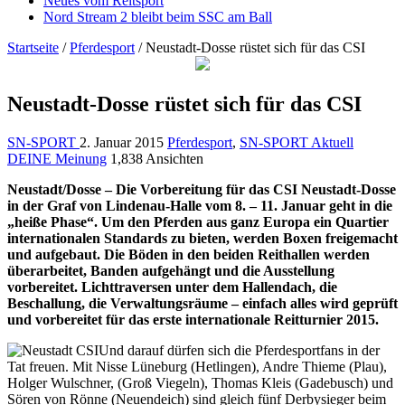
Neues vom Reitsport
Nord Stream 2 bleibt beim SSC am Ball
Startseite
/
Pferdesport
/
Neustadt-Dosse rüstet sich für das CSI
Neustadt-Dosse rüstet sich für das CSI
SN-SPORT
2. Januar 2015
Pferdesport
,
SN-SPORT Aktuell
DEINE Meinung
1,838 Ansichten
Neustadt/Dosse – Die Vorbereitung für das CSI Neustadt-Dosse
in der Graf von Lindenau-Halle vom 8. – 11. Januar geht in die
„heiße Phase“. Um den Pferden aus ganz Europa ein Quartier
internationalen Standards zu bieten, werden Boxen freigemacht
und aufgebaut. Die Böden in den beiden Reithallen werden
überarbeitet, Banden aufgehängt und die Ausstellung
vorbereitet. Lichttraversen unter dem Hallendach, die
Beschallung, die Verwaltungsräume – einfach alles wird geprüft
und vorbereitet für das erste internationale Reitturnier 2015.
Und darauf dürfen sich die Pferdesportfans in der
Tat freuen. Mit Nisse Lüneburg (Hetlingen), Andre Thieme (Plau),
Holger Wulschner, (Groß Viegeln), Thomas Kleis (Gadebusch) und
Sören von Rönne (Neuendeich) sind gleich fünf Derbysieger beim