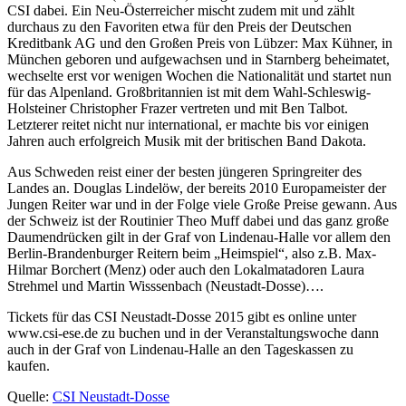
CSI dabei. Ein Neu-Österreicher mischt zudem mit und zählt
durchaus zu den Favoriten etwa für den Preis der Deutschen
Kreditbank AG und den Großen Preis von Lübzer: Max Kühner, in
München geboren und aufgewachsen und in Starnberg beheimatet,
wechselte erst vor wenigen Wochen die Nationalität und startet nun
für das Alpenland. Großbritannien ist mit dem Wahl-Schleswig-
Holsteiner Christopher Frazer vertreten und mit Ben Talbot.
Letzterer reitet nicht nur international, er machte bis vor einigen
Jahren auch erfolgreich Musik mit der britischen Band Dakota.
Aus Schweden reist einer der besten jüngeren Springreiter des
Landes an. Douglas Lindelöw, der bereits 2010 Europameister der
Jungen Reiter war und in der Folge viele Große Preise gewann. Aus
der Schweiz ist der Routinier Theo Muff dabei und das ganz große
Daumendrücken gilt in der Graf von Lindenau-Halle vor allem den
Berlin-Brandenburger Reitern beim „Heimspiel“, also z.B. Max-
Hilmar Borchert (Menz) oder auch den Lokalmatadoren Laura
Strehmel und Martin Wisssenbach (Neustadt-Dosse)….
Tickets für das CSI Neustadt-Dosse 2015 gibt es online unter
www.csi-ese.de zu buchen und in der Veranstaltungswoche dann
auch in der Graf von Lindenau-Halle an den Tageskassen zu
kaufen.
Quelle:
CSI Neustadt-Dosse