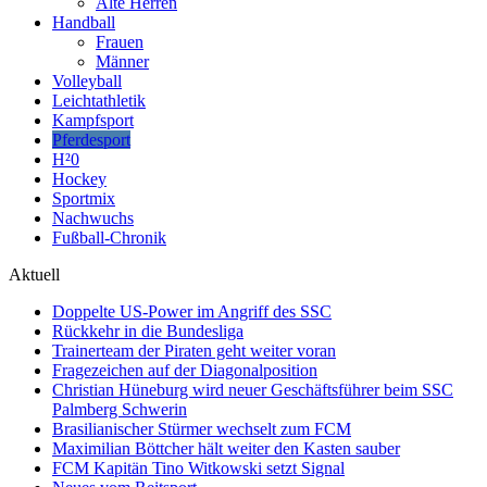
Alte Herren
Handball
Frauen
Männer
Volleyball
Leichtathletik
Kampfsport
Pferdesport
H²0
Hockey
Sportmix
Nachwuchs
Fußball-Chronik
Aktuell
Doppelte US-Power im Angriff des SSC
Rückkehr in die Bundesliga
Trainerteam der Piraten geht weiter voran
Fragezeichen auf der Diagonalposition
Christian Hüneburg wird neuer Geschäftsführer beim SSC
Palmberg Schwerin
Brasilianischer Stürmer wechselt zum FCM
Maximilian Böttcher hält weiter den Kasten sauber
FCM Kapitän Tino Witkowski setzt Signal