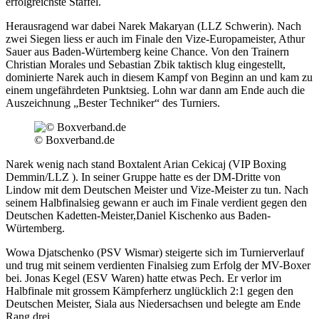
erfolgreichste Staffel.
Herausragend war dabei Narek Makaryan (LLZ Schwerin). Nach
zwei Siegen liess er auch im Finale den Vize-Europameister, Athur
Sauer aus Baden-Würtemberg keine Chance. Von den Trainern
Christian Morales und Sebastian Zbik taktisch klug eingestellt,
dominierte Narek auch in diesem Kampf von Beginn an und kam zu
einem ungefährdeten Punktsieg. Lohn war dann am Ende auch die
Auszeichnung „Bester Techniker“ des Turniers.
© Boxverband.de
Narek wenig nach stand Boxtalent Arian Cekicaj (VIP Boxing
Demmin/LLZ ). In seiner Gruppe hatte es der DM-Dritte von
Lindow mit dem Deutschen Meister und Vize-Meister zu tun. Nach
seinem Halbfinalsieg gewann er auch im Finale verdient gegen den
Deutschen Kadetten-Meister,Daniel Kischenko aus Baden-
Würtemberg.
Wowa Djatschenko (PSV Wismar) steigerte sich im Turnierverlauf
und trug mit seinem verdienten Finalsieg zum Erfolg der MV-Boxer
bei. Jonas Kegel (ESV Waren) hatte etwas Pech. Er verlor im
Halbfinale mit grossem Kämpferherz unglücklich 2:1 gegen den
Deutschen Meister, Siala aus Niedersachsen und belegte am Ende
Rang drei.