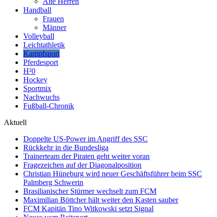
Alte Herren
Handball
Frauen
Männer
Volleyball
Leichtathletik
Kampfsport
Pferdesport
H²0
Hockey
Sportmix
Nachwuchs
Fußball-Chronik
Aktuell
Doppelte US-Power im Angriff des SSC
Rückkehr in die Bundesliga
Trainerteam der Piraten geht weiter voran
Fragezeichen auf der Diagonalposition
Christian Hüneburg wird neuer Geschäftsführer beim SSC
Palmberg Schwerin
Brasilianischer Stürmer wechselt zum FCM
Maximilian Böttcher hält weiter den Kasten sauber
FCM Kapitän Tino Witkowski setzt Signal