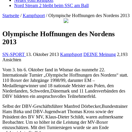
Neues vom Reitsport
Nord Stream 2 bleibt beim SSC am Ball
Startseite
/
Kampfsport
/
Olympische Hoffnungen des Nordens 2013
Olympische Hoffnungen des Nordens
2013
SN-SPORT
13. Oktober 2013
Kampfsport
DEINE Meinung
2,193
Ansichten
Vom 3. bis 6. Oktober fand in Wismar das nunmehr 22.
Internationale Turnier „Olympische Hoffnungen des Nordens“ statt.
110 Boxer der Jahrgänge 1998/99, darunter EM –
Medaillengewinner und 18 nationale Meister aus Polen, den
Niederlanden, Schweden,Dänemark und 11 Landesverbänden des
DBV bildeten ein anspruchsvolles Teilnehmerfeld.
Selbst der DBV-Geschäftsführer Manfred Dörbecker,Bundestrainer
Hans Birka und DBV-Jugendwart Thomas Kross sowie der
Präsident des BV MV, Klaus-Dieter Schildt, waren aufmerksame
Beobachter. Um so höher ist die Leistung der MV-Boxer
einzuschätzen. Mit drei Turniersiegen wurde sie am Ende