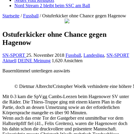
Neues vom Reitsport
Nord Stream 2 bleibt beim SSC am Ball
Startseite
/
Fussball
/
Ostuferkicker ohne Chance gegen Hagenow
Ostuferkicker ohne Chance gegen
Hagenow
SN-SPORT
25. November 2018
Fussball
,
Landesliga
,
SN-SPORT
Aktuell
DEINE Meinung
1,620 Ansichten
Bauernlümmel unterliegen auswärts
© Dietmar Albrecht/Cristopher Woelk verhinderte eine höhere 
Mit 0-3 kam die SpVgg Cambs-Leezen beim Hagenower SV unter
die Räder. Die Thiess-Truppe ging mit einem klaren Plan in die
Partie, doch an dessen Umsetzung sowie an der erforderlichen
Körpersprache mangelte es über 90 Minuten.
Wenn auch das erste Tor der Gastgeber erst unmittelbar vor dem
Halbzeitpfiff fiel (41., Felix Greitens), waren die Hagenower doch
bis dahin schon die druckvollere und präsentere Mannschaft.