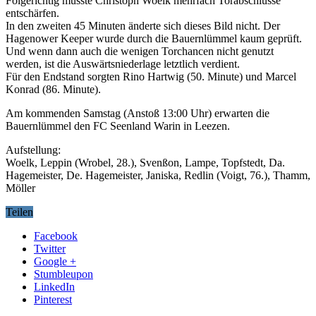
Folgerichtig musste Christoph Woelk mehrfach Torabschlüsse
entschärfen.
In den zweiten 45 Minuten änderte sich dieses Bild nicht. Der
Hagenower Keeper wurde durch die Bauernlümmel kaum geprüft.
Und wenn dann auch die wenigen Torchancen nicht genutzt
werden, ist die Auswärtsniederlage letztlich verdient.
Für den Endstand sorgten Rino Hartwig (50. Minute) und Marcel
Konrad (86. Minute).
Am kommenden Samstag (Anstoß 13:00 Uhr) erwarten die
Bauernlümmel den FC Seenland Warin in Leezen.
Aufstellung:
Woelk, Leppin (Wrobel, 28.), Svenßon, Lampe, Topfstedt, Da.
Hagemeister, De. Hagemeister, Janiska, Redlin (Voigt, 76.), Thamm,
Möller
Teilen
Facebook
Twitter
Google +
Stumbleupon
LinkedIn
Pinterest