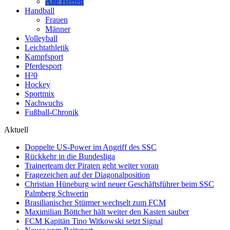
Alte Herren
Handball
Frauen
Männer
Volleyball
Leichtathletik
Kampfsport
Pferdesport
H²0
Hockey
Sportmix
Nachwuchs
Fußball-Chronik
Aktuell
Doppelte US-Power im Angriff des SSC
Rückkehr in die Bundesliga
Trainerteam der Piraten geht weiter voran
Fragezeichen auf der Diagonalposition
Christian Hüneburg wird neuer Geschäftsführer beim SSC
Palmberg Schwerin
Brasilianischer Stürmer wechselt zum FCM
Maximilian Böttcher hält weiter den Kasten sauber
FCM Kapitän Tino Witkowski setzt Signal