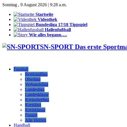
Sonntag , 9 August 2026 | 9:28 a.m.
Startseite
Videothek
Bundesliga 17/18 Tippspiel
Hallenfußball
Wie alles begann….
SN-SPORT Das erste Sportm
Fussball
Regionalliga
Oberliga
Verbandsliga
Landesliga
Landesklasse
Kreisoberliga
Kreisliga
Kreisklasse
Frauen
Alte Herren
Handball