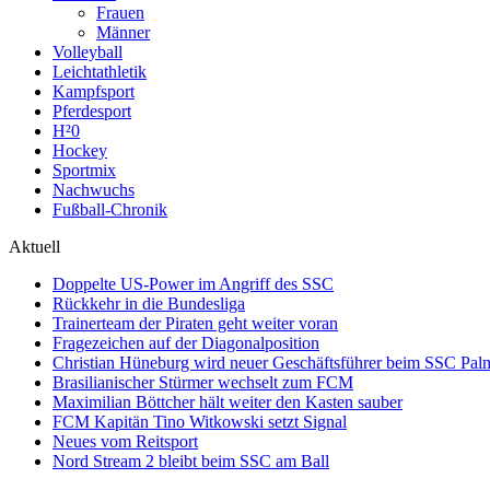
Frauen
Männer
Volleyball
Leichtathletik
Kampfsport
Pferdesport
H²0
Hockey
Sportmix
Nachwuchs
Fußball-Chronik
Aktuell
Doppelte US-Power im Angriff des SSC
Rückkehr in die Bundesliga
Trainerteam der Piraten geht weiter voran
Fragezeichen auf der Diagonalposition
Christian Hüneburg wird neuer Geschäftsführer beim SSC Pa
Brasilianischer Stürmer wechselt zum FCM
Maximilian Böttcher hält weiter den Kasten sauber
FCM Kapitän Tino Witkowski setzt Signal
Neues vom Reitsport
Nord Stream 2 bleibt beim SSC am Ball