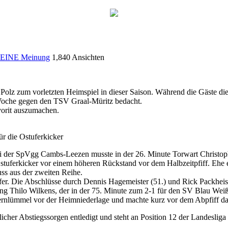
EINE Meinung
1,840 Ansichten
 zum vorletzten Heimspiel in dieser Saison. Während die Gäste die 
 Woche gegen den TSV Graal-Müritz bedacht.
vorit auszumachen.
ür die Ostuferkicker
Bei der SpVgg Cambs-Leezen musste in der 26. Minute Torwart Christop
Ostuferkicker vor einem höheren Rückstand vor dem Halbzeitpfiff. Ehe es
ss aus der zweiten Reihe.
er. Die Abschlüsse durch Dennis Hagemeister (51.) und Rick Packheise
ang Thilo Wilkens, der in der 75. Minute zum 2-1 für den SV Blau Weiß
uernlümmel vor der Heimniederlage und machte kurz vor dem Abpfiff da
cher Abstiegssorgen entledigt und steht an Position 12 der Landesl