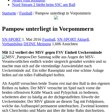
Neues vom Reitsport
Nord Stream 2 bleibt beim SSC am Ball
Startseite
/
Fussball
/
Pampow unterliegt in Vorpommern
Pampow unterliegt in Vorpommern
SN-SPORT
1. Mai 2016
Fussball
,
SN-SPORT Aktuell
,
Verbandsliga
DEINE Meinung
1,606 Ansichten
Mit 1:2 verliert der MSV gegen FSV Einheit Ueckermünde
Der Samstag sollte aus Augen der MSV-
Verantwortlichen endlich wieder siegreich gestaltet werden und so
machte man sich auf die vierstündige Auswärtsfahrt nach
Ueckermünde auf. Ein toller Rasenplatz und eine schöne Anlage
ließen auf ein tolles Fußballspiel hoffen.
Ab Anpfiff versuchten beide Teams erst mal den Ball in den eigenen
Reihen zu halten. Der MSV versuchte im Spiel nach vorne die
beiden offensiven Kräfte Waack und Pylypchuk zu bedienen,
scheiterten aber zu häufig an der dichtgestaffelten Abwehr der
Ueckermünder. Der MSV glänzte an diesem Tag mit Fehlpässen,
welche das Aufbauspiel permanent unterbrachen. Zweimal konnten
sich Cherchenko und Mario gut über die linke Bahn durchsetzen,