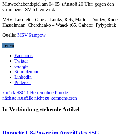
Mittwochabendspiel am 04.05. (Anstoß 20 Uhr) gegen den
Grimmener SV fehlen wird.
MSV: Losereit – Glagla, Looks, Reis, Mario – Dudiev, Rode,
Hasselmann, Cherchenko – Waack (65. Gahete), Pylypchuk
Quelle:
MSV Pampow
Teilen
Facebook
Twitter
Google +
Stumbleupon
LinkedIn
Pinterest
zurück
SSC 1.Herren ohne Punkte
nächste
Ausfälle nicht zu kompensieren
In Verbindung stehende Artikel
Doppelte US-Power im Angriff des SSC