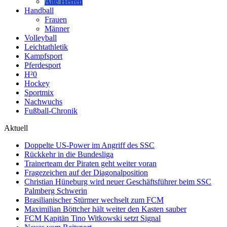
Alte Herren
Handball
Frauen
Männer
Volleyball
Leichtathletik
Kampfsport
Pferdesport
H²0
Hockey
Sportmix
Nachwuchs
Fußball-Chronik
Aktuell
Doppelte US-Power im Angriff des SSC
Rückkehr in die Bundesliga
Trainerteam der Piraten geht weiter voran
Fragezeichen auf der Diagonalposition
Christian Hüneburg wird neuer Geschäftsführer beim SSC
Palmberg Schwerin
Brasilianischer Stürmer wechselt zum FCM
Maximilian Böttcher hält weiter den Kasten sauber
FCM Kapitän Tino Witkowski setzt Signal