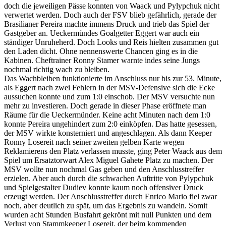
doch die jeweiligen Pässe konnten von Waack und Pylypchuk nicht
verwertet werden. Doch auch der FSV blieb gefährlich, gerade der
Brasilianer Pereira machte immens Druck und trieb das Spiel der
Gastgeber an. Ueckermündes Goalgetter Eggert war auch ein
ständiger Unruheherd. Doch Looks und Reis hielten zusammen gut
den Laden dicht. Ohne nennenswerte Chancen ging es in die
Kabinen. Cheftrainer Ronny Stamer warnte indes seine Jungs
nochmal richtig wach zu bleiben.
Das Wachbleiben funktionierte im Anschluss nur bis zur 53. Minute,
als Eggert nach zwei Fehlern in der MSV-Defensive sich die Ecke
aussuchen konnte und zum 1:0 einschob. Der MSV versuchte nun
mehr zu investieren. Doch gerade in dieser Phase eröffnete man
Räume für die Ueckermünder. Keine acht Minuten nach dem 1:0
konnte Pereira ungehindert zum 2:0 einköpfen. Das hatte gesessen,
der MSV wirkte konsterniert und angeschlagen. Als dann Keeper
Ronny Losereit nach seiner zweiten gelben Karte wegen
Reklamierens den Platz verlassen musste, ging Peter Waack aus dem
Spiel um Ersatztorwart Alex Miguel Gahete Platz zu machen. Der
MSV wollte nun nochmal Gas geben und den Anschlusstreffer
erzielen. Aber auch durch die schwachen Auftritte von Pylypchuk
und Spielgestalter Dudiev konnte kaum noch offensiver Druck
erzeugt werden. Der Anschlusstreffer durch Enrico Mario fiel zwar
noch, aber deutlich zu spät, um das Ergebnis zu wandeln. Somit
wurden acht Stunden Busfahrt gekrönt mit null Punkten und dem
Verlust von Stammkeeper Losereit, der beim kommenden