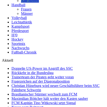
Alte Herren
Handball
Frauen
Männer
Volleyball
Leichtathletik
Kampfsport
Pferdesport
H²0
Hockey
Sportmix
Nachwuchs
Fußball-Chronik
Aktuell
Doppelte US-Power im Angriff des SSC
Rückkehr in die Bundesliga
Trainerteam der Piraten geht weiter voran
Fragezeichen auf der Diagonalposition
Christian Hüneburg wird neuer Geschäftsführer beim SSC
Palmberg Schwerin
Brasilianischer Stürmer wechselt zum FCM
Maximilian Böttcher hält weiter den Kasten sauber
FCM Kapitän Tino Witkowski setzt Signal