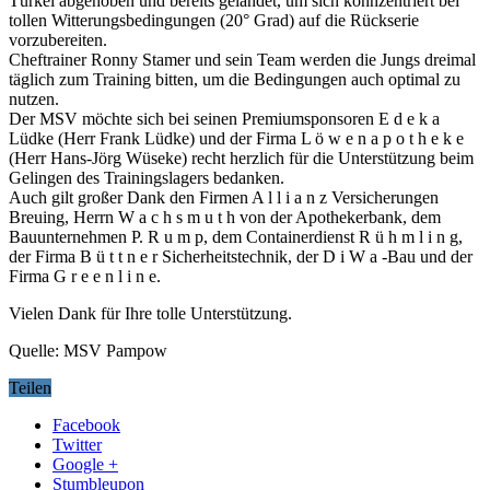
Türkei abgehoben und bereits gelandet, um sich konnzentriert bei
tollen Witterungsbedingungen (20° Grad) auf die Rückser
ie
vorzubereiten.
Cheftrainer Ronny Stamer und sein Team werden die Jungs dreimal
täglich zum Training bitten, um die Bedingungen auch optimal zu
nutzen.
Der MSV möchte sich bei seinen Premiumsponsoren E d e k a
Lüdke (Herr Frank Lüdke) und der Firma L ö w e n a p o t h e k e
(Herr Hans-Jörg Wüseke) recht herzlich für die Unterstützung beim
Gelingen des Trainingslagers bedanken.
Auch gilt großer Dank den Firmen A l l i a n z Versicherungen
Breuing, Herrn W a c h s m u t h von der Apothekerbank, dem
Bauunternehmen P. R u m p, dem Containerdienst R ü h m l i n g,
der Firma B ü t t n e r Sicherheitstechnik, der D i W a -Bau und der
Firma G r e e n l i n e.
Vielen Dank für Ihre tolle Unterstützung.
Quelle: MSV Pampow
Teilen
Facebook
Twitter
Google +
Stumbleupon