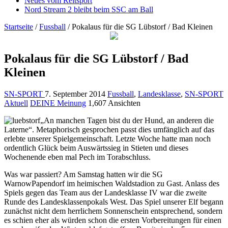
Neues vom Reitsport
Nord Stream 2 bleibt beim SSC am Ball
Startseite
/
Fussball
/
Pokalaus für die SG Lübstorf / Bad Kleinen
Pokalaus für die SG Lübstorf / Bad
Kleinen
SN-SPORT
7. September 2014
Fussball
,
Landesklasse
,
SN-SPORT
Aktuell
DEINE Meinung
1,607 Ansichten
„An manchen Tagen bist du der Hund, an anderen die
Laterne“. Metaphorisch gesprochen passt dies umfänglich auf das
erlebte unserer Spielgemeinschaft. Letzte Woche hatte man noch
ordentlich Glück beim Auswärtssieg in Stieten und dieses
Wochenende eben mal Pech im Torabschluss.
Was war passiert? Am Samstag hatten wir die SG
WarnowPapendorf im heimisch
en Waldstadion zu Gast. Anlass des
Spiels gegen das Team aus der Landesklasse IV war die zweite
Runde des Landesklassenpokals West. Das Spiel unserer Elf begann
zunächst nicht dem herrlichem Sonnenschein entsprechend, sondern
es schien eher als würden schon die ersten Vorbereitungen für einen