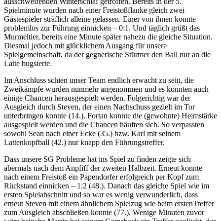
ausschweifenden Winterschlaf getroffen. Bereits in der 5.
Spielminute wurden nach einer Freistoßflanke gleich zwei
Gästespieler sträflich alleine gelassen. Einer von ihnen konnte
problemlos zur Führung einnicken – 0:1. Und täglich grüßt das
Murmeltier, bereits eine Minute später nahezu die gleiche Situation.
Diesmal jedoch mit glücklichem Ausgang für unsere
Spielgemeinschaft, da der gegnerische Stürmer den Ball nur an die
Latte bugsierte.
Im Anschluss schien unser Team endlich erwacht zu sein, die
Zweikämpfe wurden nunmehr angenommen und es konnten auch
einige Chancen herausgespielt werden. Folgerichtig war der
Ausgleich durch Steven, der einen Nachschuss gezielt im Tor
unterbringen konnte (14.). Fortan konnte die (gewohnte) Heimstärke
ausgespielt werden und die Chancen häuften sich. So verpassten
sowohl Sean nach einer Ecke (35.) bzw. Karl mit seinem
Lattenkopfball (42.) nur knapp den Führungstreffer.
Dass unsere SG Probleme hat ins Spiel zu finden zeigte sich
abermals nach dem Anpfiff der zweiten Halbzeit. Erneut konnte
nach einem Freistoß ein Papendorfer erfolgreich per Kopf zum
Rückstand einnicken – 1:2 (48.). Danach das gleiche Spiel wie im
ersten Spielabschnitt und so war es wenig verwunderlich, dass
erneut Steven mit einem ähnlichem Spielzug wie beim erstenTreffer
zum Ausgleich abschließen konnte (77.). Wenige Minuten zuvor