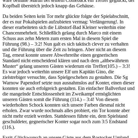
wäre beinahe Martin bei seinem Comeback ein Treffer geglückt, der
Kopfball überstrich jedoch knapp das Gehäuse.
Da beiden Seiten kein Tor mehr glückte folgte der Spielabschnitt,
der es nur Pokalspielen aufzubieten vermag: Verlängerung!. In
dieser erarbeiteten sich die Lübstorf-Bad Kleiner weiterhin eine
Chancenmehrheit. Schließlich gelang durch Marco mit einem
Schuss aus zehn Metern zum ersten Mal in diesem Spiel die
Führung (98.) – 3:2! Nun galt es sich taktisch clever zu verhalten
und die Führung über die Zeit zu bringen. Aber nicht an diesem
Tag, erneut konnte unsere Abwehrreihe einen gegnerischen
Standard nicht entscheidend klären und nach dem „altbewährtem
Muster“ gelang unseren Gästen wiederum ein Treffer(105.) – 3:3!
Es war jedoch weiterhin unsere Elf um Kapitän Gino, die
zielstrebiger versuchte, dass Spielgeschehen zu gestalten. Die Sg
Warnow Papendorf setzte nun ausnahmslos auf Konter, einen dieser
konnten sie auch erfolgreich gestalten. Ein einfacher Ballverlust und
die mangelnde Entschlossenheit im Zweikampf ermöglichten
unseren Gästen somit die Führung (114.) – 3:4! Von diesem
wiederholten Schock konnten sich unsere Farben diesmal nicht
erholen. Zwar wurde nochmals alles probiert, ein Tor konnte aber
nicht mehr erzielt werden. Stattdessen führte ein, dem Spielstand
geschuldeter, gegnerischer Konter sogar noch zum 3:5 Endstand
(116.).
Fazit: Glückwunsch an unsere Gäste aus dem Rostocker Umland,