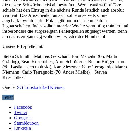
die unsere Schwächen eiskalt bestraften. Wer auswärts fünf Tore
schießt hat den Einzug in die nächste Runde letztlich auch absolut
verdient! Das Ausscheiden an sich sollte unserseits schnell
abgeharkt werden, der Fokus gilt nun mehr denn je dem
Ligageschehen. Indes sollte unter der Woche vernünftig trainiert und
insbesondere die aufgezeigten Fehlerquellen abgelegt werden, denn
am nächsten Samstag wollen wir wieder der Hund sein!
Unsere Elf spielte mit:
Stefan Schmill – Matthias Gerschau, Tom Malzahn (66. Martin
Gräning), Sean Krischollek, Arne Schröder – Benno Brüggemann
(58. Bastian Jarzembinski), Karl Ziesemer, Gino Terragnolo, Marco
Niemann, Carlo Terragnolo (70. Andre Mielke) – Steven
Krischollek
Quelle:
SG Lübstorf/Bad Kleinen
Teilen
Facebook
Twitter
Google +
Stumbleupon
LinkedIn