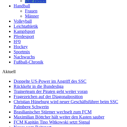
Alte Herren
Handball
Frauen
Männer
Volleyball
Leichtathletik
Kampfsport
Pferdesport
H²0
Hockey
Sportmix
Nachwuchs
Fußball-Chronik
Aktuell
Doppelte US-Power im Angriff des SSC
Rückkehr in die Bundesliga
Trainerteam der Piraten geht weiter voran
Fragezeichen auf der Diagonalposition
Christian Hüneburg wird neuer Geschäftsführer beim SSC
Palmberg Schwerin
Brasilianischer Stürmer wechselt zum FCM
Maximilian Böttcher hält weiter den Kasten sauber
FCM Kapitän Tino Witkowski setzt Signal