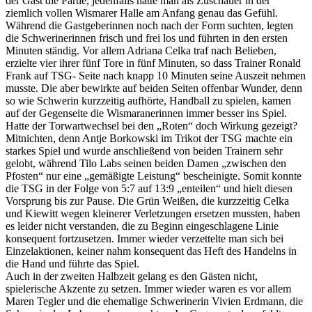
der Gast die Partie, jedenfalls hatte man als Zuschauer in der
ziemlich vollen Wismarer Halle am Anfang genau das Gefühl.
Während die Gastgeberinnen noch nach der Form suchten, legten
die Schwerinerinnen frisch und frei los und führten in den ersten
Minuten ständig. Vor allem Adriana Celka traf nach Belieben,
erzie
lte vier ihrer fünf Tore in fünf Minuten, so dass Trainer Ronald
Frank auf TSG- Seite nach knapp 10 Minuten seine Auszeit nehmen
musste. Die aber bewirkte auf beiden Seiten offenbar Wunder, denn
so wie Schwerin kurzzeitig aufhörte, Handball zu spielen, kamen
auf der Gegenseite die Wismaranerinnen immer besser ins Spiel.
Hatte der Torwartwechsel bei den „Roten“ doch Wirkung gezeigt?
Mitnichten, denn Antje Borkowski im Trikot der TSG machte ein
starkes Spiel und wurde anschließend von beiden Trainern sehr
gelobt, während Tilo Labs seinen beiden Damen „zwischen den
Pfosten“ nur eine „gemäßigte Leistung“ bescheinigte. Somit konnte
die TSG in der Folge von 5:7 auf 13:9 „enteilen“ und hielt diesen
Vorsprung bis zur Pause. Die Grün Weißen, die kurzzeitig Celka
und Kiewitt wegen kleinerer Verletzungen ersetzen mussten, haben
es leider nicht verstanden, die zu Beginn eingeschlagene Linie
konsequent fortzusetzen. Immer wieder verzettelte man sich bei
Einzelaktionen, keiner nahm konsequent das Heft des Handelns in
die Hand und führte das Spiel.
Auch in der zweiten Halbzeit gelang es den Gästen nicht,
spielerische Akzente zu setzen. Immer wieder waren es vor allem
Maren Tegler und die ehemalige Schwerinerin Vivien Erdmann, die