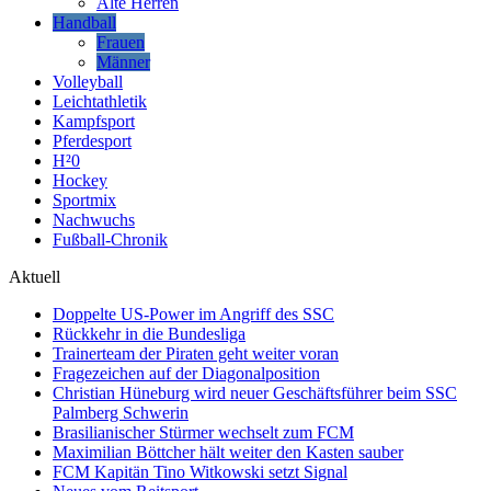
Alte Herren
Handball
Frauen
Männer
Volleyball
Leichtathletik
Kampfsport
Pferdesport
H²0
Hockey
Sportmix
Nachwuchs
Fußball-Chronik
Aktuell
Doppelte US-Power im Angriff des SSC
Rückkehr in die Bundesliga
Trainerteam der Piraten geht weiter voran
Fragezeichen auf der Diagonalposition
Christian Hüneburg wird neuer Geschäftsführer beim SSC
Palmberg Schwerin
Brasilianischer Stürmer wechselt zum FCM
Maximilian Böttcher hält weiter den Kasten sauber
FCM Kapitän Tino Witkowski setzt Signal