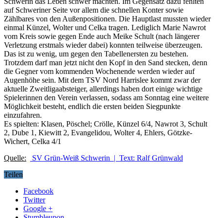
Schwerin das Leben schwer machten. Im Gegensatz dazu fehlten
auf Schweriner Seite vor allem die schnellen Konter sowie
Zählbares von den Außenpositionen. Die Hauptlast mussten wieder
einmal Künzel, Wolter und Celka tragen. Lediglich Marie Nawrot
vom Kreis sowie gegen Ende auch Meike Schult (nach längerer
Verletzung erstmals wieder dabei) konnten teilweise überzeugen.
Das ist zu wenig, um gegen den Tabellenersten zu bestehen.
Trotzdem darf man jetzt nicht den Kopf in den Sand stecken, denn
die Gegner vom kommenden Wochenende werden wieder auf
Augenhöhe sein. Mit dem TSV Nord Harrislee kommt zwar der
aktuelle Zweitligaabsteiger, allerdings haben dort einige wichtige
Spielerinnen den Verein verlassen, sodass am Sonntag eine weitere
Möglichkeit besteht, endlich die ersten beiden Siegpunkte
einzufahren.
Es spielten: Klasen, Pöschel; Crölle, Künzel 6/4, Nawrot 3, Schult
2, Dube 1, Kiewitt 2, Evangelidou, Wolter 4, Ehlers, Götzke-
Wichert, Celka 4/1
Quelle:
SV Grün-Weiß Schwerin | Text: Ralf Grünwald
Teilen
Facebook
Twitter
Google +
Stumbleupon