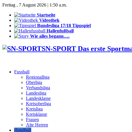
Freitag , 7 August 2026 | 1:50 a.m.
Startseite
Videothek
Bundesliga 17/18 Tippspiel
Hallenfußball
Wie alles begann….
SN-SPORT Das erste Sportm
Fussball
Regionalliga
Oberliga
Verbandsliga
Landesliga
Landesklasse
Kreisoberliga
Kreisliga
Kreisklasse
Frauen
Alte Herren
Handball