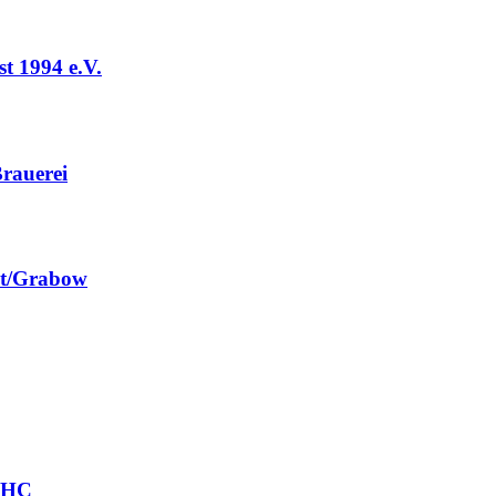
t 1994 e.V.
rauerei
st/Grabow
r HC