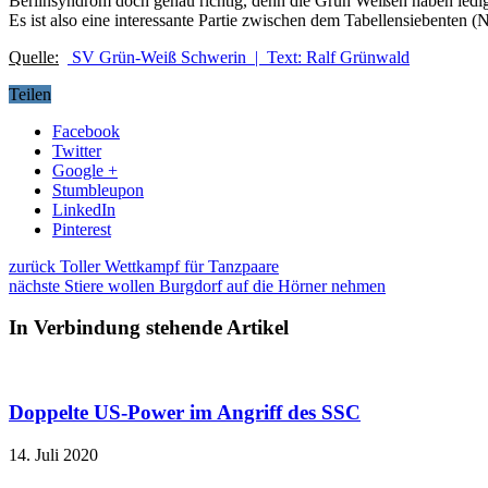
Berlinsyndrom doch genau richtig, denn die Grün Weißen haben ledigl
Es ist also eine interessante Partie zwischen dem Tabellensiebenten 
Quelle:
SV Grün-Weiß Schwerin | Text: Ralf Grünwald
Teilen
Facebook
Twitter
Google +
Stumbleupon
LinkedIn
Pinterest
zurück
Toller Wettkampf für Tanzpaare
nächste
Stiere wollen Burgdorf auf die Hörner nehmen
In Verbindung stehende Artikel
Doppelte US-Power im Angriff des SSC
14. Juli 2020