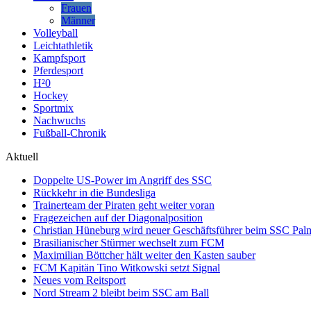
Frauen
Männer
Volleyball
Leichtathletik
Kampfsport
Pferdesport
H²0
Hockey
Sportmix
Nachwuchs
Fußball-Chronik
Aktuell
Doppelte US-Power im Angriff des SSC
Rückkehr in die Bundesliga
Trainerteam der Piraten geht weiter voran
Fragezeichen auf der Diagonalposition
Christian Hüneburg wird neuer Geschäftsführer beim SSC Pa
Brasilianischer Stürmer wechselt zum FCM
Maximilian Böttcher hält weiter den Kasten sauber
FCM Kapitän Tino Witkowski setzt Signal
Neues vom Reitsport
Nord Stream 2 bleibt beim SSC am Ball