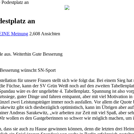
 Podestplatz an
estplatz an
EINE Meinung
2,608 Ansichten
e Besserung wünscht SN-Sport
ellation für unsere Frauen stellt sich wie folgt dar. Bei einem Sieg ha
die Füchse, kann der SV Grün Weiß noch auf den zweiten Tabellenplat
Spandau wäre es der ungeliebte 4. Tabellenplatz. Spannung ist also vo
tssiege, guter Dinge und fahren entspannt, aber mit viel Motivation in
nzel zwei Leistungsträger immer noch ausfallen. Vor allem die Quote bei
kewitz gibt sich diesbezüglich optimistisch, kann im Übrigen aber auf 
ner Andreas Sarakewitz, „wir arbeiten zur Zeit mit viel Spaß, aber seh
r wollen es den Gastgeberinnen so schwer wie möglich machen, um in d
 dass sie auch zu Hause gewinnen können, denn die letzten drei Heim