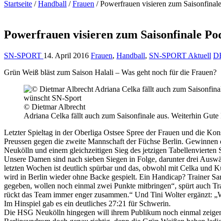
Startseite
/
Handball
/
Frauen
/
Powerfrauen visieren zum Saisonfinale
Powerfrauen visieren zum Saisonfinale Pod
SN-SPORT
14. April 2016
Frauen
,
Handball
,
SN-SPORT Aktuell
D
Grün Weiß bläst zum Saison Halali – Was geht noch für die Frauen?
© Dietmar Albrecht
Adriana Celka fällt auch zum Saisonfinale aus. Weiterhin Gut
Letzter Spieltag in der Oberliga Ostsee Spree der Frauen und die Konst
Preussen gegen die zweite Mannschaft der Füchse Berlin. Gewinnen 
Neukölln und einem gleichzeitigen Sieg des jetzigen Tabellenvierten 
Unsere Damen sind nach sieben Siegen in Folge, darunter drei Auswär
letzten Wochen ist deutlich spürbar und das, obwohl mit Celka und Kü
wird in Berlin wieder ohne Backe gespielt. Ein Handicap? Trainer Sara
gegeben, wollen noch einmal zwei Punkte mitbringen“, spürt auch Trai
rückt das Team immer enger zusammen.“ Und Tini Wolter ergänzt: „Wi
Im Hinspiel gab es ein deutliches 27:21 für Schwerin.
Die HSG Neukölln hingegen will ihrem Publikum noch einmal zeigen,