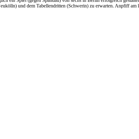
ich ein Spiel (gegen Spandau) von sechs in Berlin erfolgreich gestalt
(Neukölln) und dem Tabellendritten (Schwerin) zu erwarten. Anpfiff am 