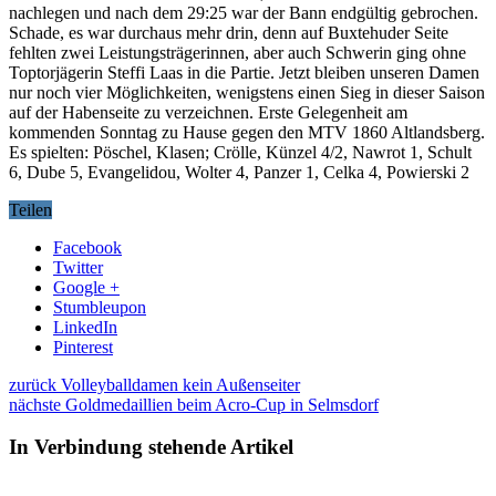
nachlegen und nach dem 29:25 war der Bann endgültig gebrochen.
Schade, es war durchaus mehr drin, denn auf Buxtehuder Seite
fehlten zwei Leistungsträgerinnen, aber auch Schwerin ging ohne
Toptorjägerin Steffi Laas in die Partie. Jetzt bleiben unseren Damen
nur noch vier Möglichkeiten, wenigstens einen Sieg in dieser Saison
auf der Habenseite zu verzeichnen. Erste Gelegenheit am
kommenden Sonntag zu Hause gegen den MTV 1860 Altlandsberg.
Es spielten: Pöschel, Klasen; Crölle, Künzel 4/2, Nawrot 1, Schult
6, Dube 5, Evangelidou, Wolter 4, Panzer 1, Celka 4, Powierski 2
Teilen
Facebook
Twitter
Google +
Stumbleupon
LinkedIn
Pinterest
zurück
Volleyballdamen kein Außenseiter
nächste
Goldmedaillien beim Acro-Cup in Selmsdorf
In Verbindung stehende Artikel