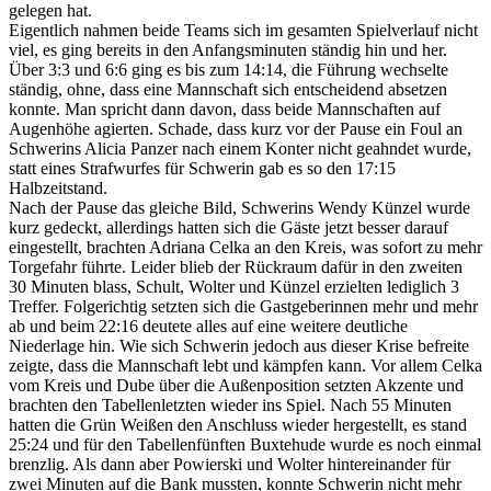
gelegen hat.
Eigentlich nahmen beide Teams sich im gesamten Spielverlauf nicht
viel, es ging bereits in den Anfangsminuten ständig hin und her.
Über 3:3 und 6:6 ging es bis zum 14:14, die Führung wechselte
ständig, ohne, dass eine Mannschaft sich entscheidend absetzen
konnte. Man spricht dann davon, dass beide Mannschaften auf
Augenhöhe agierten. Schade, dass kurz vor der Pause ein Foul an
Schwerins Alicia Panzer nach einem Konter nicht geahndet wurde,
statt eines Strafwurfes für Schwerin gab es so den 17:15
Halbzeitstand.
Nach der Pause das gleiche Bild, Schwerins Wendy Künzel wurde
kurz gedeckt, allerdings hatten sich die Gäste jetzt besser darauf
eingestellt, brachten Adriana Celka an den Kreis, was sofort zu mehr
Torgefahr führte. Leider blieb der Rückraum dafür in den zweiten
30 Minuten blass, Schult, Wolter und Künzel erzielten lediglich 3
Treffer. Folgerichtig setzten sich die Gastgeberinnen mehr und mehr
ab und beim 22:16 deutete alles auf eine weitere deutliche
Niederlage hin. Wie sich Schwerin jedoch aus dieser Krise befreite
zeigte, dass die Mannschaft lebt und kämpfen kann. Vor allem Celka
vom Kreis und Dube über die Außenposition setzten Akzente und
brachten den Tabellenletzten wieder ins Spiel. Nach 55 Minuten
hatten die Grün Weißen den Anschluss wieder hergestellt, es stand
25:24 und für den Tabellenfünften Buxtehude wurde es noch einmal
brenzlig. Als dann aber Powierski und Wolter hintereinander für
zwei Minuten auf die Bank mussten, konnte Schwerin nicht mehr