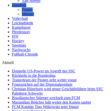
Alte Herren
Handball
Frauen
Männer
Volleyball
Leichtathletik
Kampfsport
Pferdesport
H²0
Hockey
Sportmix
Nachwuchs
Fußball-Chronik
Aktuell
Doppelte US-Power im Angriff des SSC
Rückkehr in die Bundesliga
Trainerteam der Piraten geht weiter voran
Fragezeichen auf der Diagonalposition
Christian Hüneburg wird neuer Geschäftsführer beim SSC
Palmberg Schwerin
Brasilianischer Stürmer wechselt zum FCM
Maximilian Böttcher hält weiter den Kasten sauber
FCM Kapitän Tino Witkowski setzt Signal