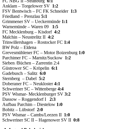
FC NBG II –Straßburg
6:1
Anklam – Torgelower SV
1:2
FSV Bentwisch – FC FK Schneider
1:3
Friedland – Prenzlau
5:1
Grimmener SV – Ueckermünde
1:1
Warnemünde – Waren 09
1:5
FC Mecklenburg – Kisdorf
4:2
Malchin – Neustrelitz II
4:2
Trinwillershagen – Rostocker FC
1:4
BW Polz – Eldena
Grevesmühlener FC – Motor Boizenburg
1:0
Parchimer FC – Marnitz/Suckow
1:2
Sieben /Büchen – Zarrentin 2:4
Güstrower SC – Kröpelin
6:1
Gadebusch – Salitz
6:0
Sternberg
– Dabel
5:2
Doberaner FC – Neukloster
4:1
Schweriner SC – Wittenberge
4:4
PSV Wismar- Mecklenburger SV
3:2
Dassow – Roggendorf I
2:3
Aufbau Parchim – Diestelow
1:0
Bobitz – Lübstorf
2:0
PSV Wismar – Cambs/Leezen II
1:0
Schweriner SC II – Hagenower SV II
0:8