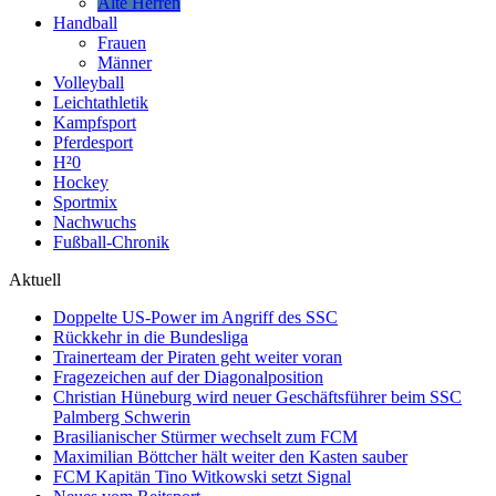
Alte Herren
Handball
Frauen
Männer
Volleyball
Leichtathletik
Kampfsport
Pferdesport
H²0
Hockey
Sportmix
Nachwuchs
Fußball-Chronik
Aktuell
Doppelte US-Power im Angriff des SSC
Rückkehr in die Bundesliga
Trainerteam der Piraten geht weiter voran
Fragezeichen auf der Diagonalposition
Christian Hüneburg wird neuer Geschäftsführer beim SSC
Palmberg Schwerin
Brasilianischer Stürmer wechselt zum FCM
Maximilian Böttcher hält weiter den Kasten sauber
FCM Kapitän Tino Witkowski setzt Signal