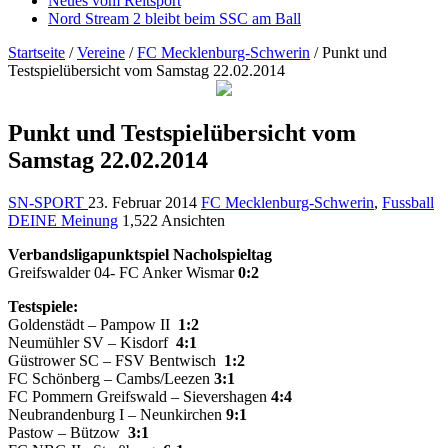
Neues vom Reitsport
Nord Stream 2 bleibt beim SSC am Ball
Startseite
/
Vereine
/
FC Mecklenburg-Schwerin
/
Punkt und
Testspielübersicht vom Samstag 22.02.2014
Punkt und Testspielübersicht vom
Samstag 22.02.2014
SN-SPORT
23. Februar 2014
FC Mecklenburg-Schwerin
,
Fussball
DEINE Meinung
1,522 Ansichten
Verbandsligapunktspiel Nacholspieltag
Greifswalder 04- FC Anker Wismar
0:2
Testspiele:
Goldenstädt – Pampow II
1:2
Neumühler SV – Kisdorf
4:1
Güstrower SC – FSV Bentwisch
1:2
FC Schönberg – Cambs/Leezen
3:1
FC Pommern Greifswald – Sievershagen
4:4
Neubrandenburg I – Neunkirchen
9:1
Pastow – Bützow
3:1