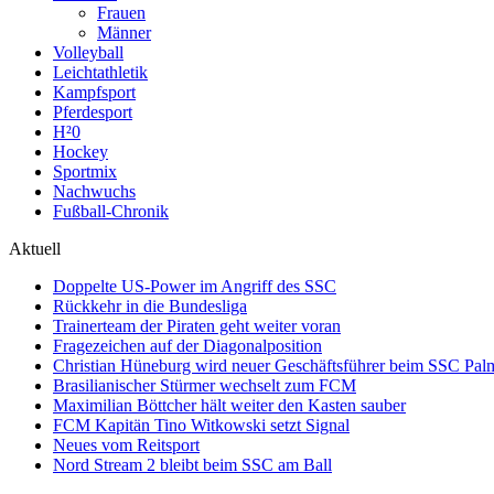
Frauen
Männer
Volleyball
Leichtathletik
Kampfsport
Pferdesport
H²0
Hockey
Sportmix
Nachwuchs
Fußball-Chronik
Aktuell
Doppelte US-Power im Angriff des SSC
Rückkehr in die Bundesliga
Trainerteam der Piraten geht weiter voran
Fragezeichen auf der Diagonalposition
Christian Hüneburg wird neuer Geschäftsführer beim SSC Pa
Brasilianischer Stürmer wechselt zum FCM
Maximilian Böttcher hält weiter den Kasten sauber
FCM Kapitän Tino Witkowski setzt Signal
Neues vom Reitsport
Nord Stream 2 bleibt beim SSC am Ball