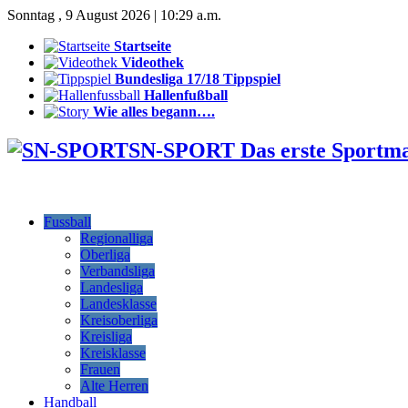
Sonntag , 9 August 2026 | 10:29 a.m.
Startseite
Videothek
Bundesliga 17/18 Tippspiel
Hallenfußball
Wie alles begann….
SN-SPORT Das erste Sportm
Fussball
Regionalliga
Oberliga
Verbandsliga
Landesliga
Landesklasse
Kreisoberliga
Kreisliga
Kreisklasse
Frauen
Alte Herren
Handball