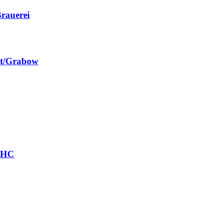
rauerei
st/Grabow
r HC