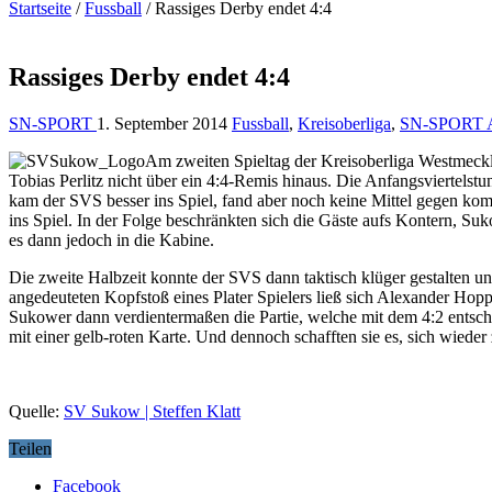
Startseite
/
Fussball
/
Rassiges Derby endet 4:4
Rassiges Derby endet 4:4
SN-SPORT
1. September 2014
Fussball
,
Kreisoberliga
,
SN-SPORT A
Am zweiten Spieltag der Kreisoberliga Westmeck
Tobias Perlitz nicht über ein 4:4-Remis hinaus. Die Anfangsviertelst
kam der SVS besser ins Spiel, fand aber noch keine Mittel gegen kom
ins Spiel. In der Folge beschränkten sich die Gäste aufs Kontern, 
es dann jedoch in die Kabine.
Die zweite Halbzeit konnte der SVS dann taktisch klüger gestalten u
angedeuteten Kopfstoß eines Plater Spielers ließ sich Alexander Hopp
Sukower dann verdientermaßen die Partie, welche mit dem 4:2 entsch
mit einer gelb-roten Karte. Und dennoch schafften sie es, sich wiede
Quelle:
SV Sukow | Steffen Klatt
Teilen
Facebook