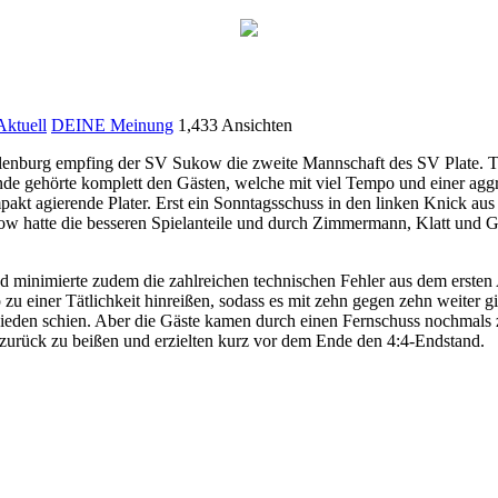
ktuell
DEINE Meinung
1,433 Ansichten
lenburg empfing der SV Sukow die zweite Mannschaft des SV Plate. T
unde gehörte komplett den Gästen, welche mit viel Tempo und einer agg
pakt agierende Plater. Erst ein Sonntagsschuss in den linken Knick a
Sukow hatte die besseren Spielanteile und durch Zimmermann, Klatt und
nd minimierte zudem die zahlreichen technischen Fehler aus dem ersten
 zu einer Tätlichkeit hinreißen, sodass es mit zehn gegen zehn weiter 
ieden schien. Aber die Gäste kamen durch einen Fernschuss nochmals z
r zurück zu beißen und erzielten kurz vor dem Ende den 4:4-Endstand.