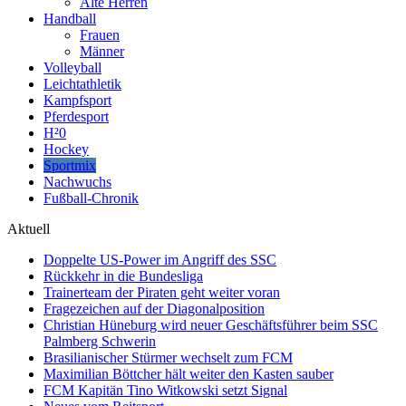
Alte Herren
Handball
Frauen
Männer
Volleyball
Leichtathletik
Kampfsport
Pferdesport
H²0
Hockey
Sportmix
Nachwuchs
Fußball-Chronik
Aktuell
Doppelte US-Power im Angriff des SSC
Rückkehr in die Bundesliga
Trainerteam der Piraten geht weiter voran
Fragezeichen auf der Diagonalposition
Christian Hüneburg wird neuer Geschäftsführer beim SSC
Palmberg Schwerin
Brasilianischer Stürmer wechselt zum FCM
Maximilian Böttcher hält weiter den Kasten sauber
FCM Kapitän Tino Witkowski setzt Signal