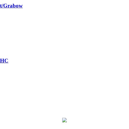
st/Grabow
r HC