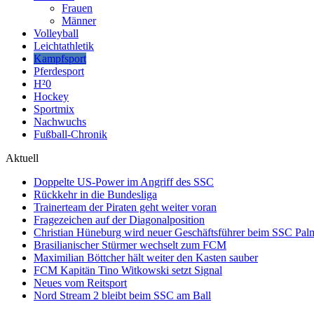
Frauen
Männer
Volleyball
Leichtathletik
Kampfsport
Pferdesport
H²0
Hockey
Sportmix
Nachwuchs
Fußball-Chronik
Aktuell
Doppelte US-Power im Angriff des SSC
Rückkehr in die Bundesliga
Trainerteam der Piraten geht weiter voran
Fragezeichen auf der Diagonalposition
Christian Hüneburg wird neuer Geschäftsführer beim SSC Pa
Brasilianischer Stürmer wechselt zum FCM
Maximilian Böttcher hält weiter den Kasten sauber
FCM Kapitän Tino Witkowski setzt Signal
Neues vom Reitsport
Nord Stream 2 bleibt beim SSC am Ball