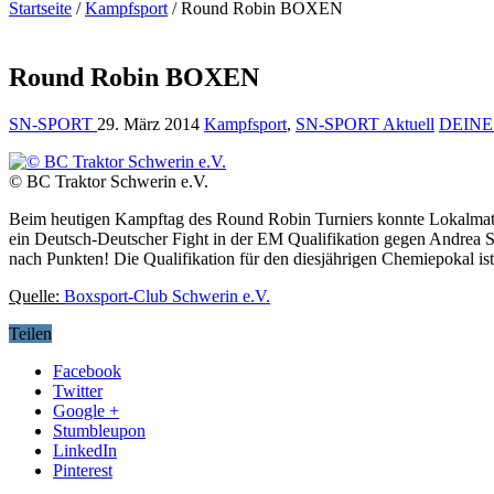
Startseite
/
Kampfsport
/
Round Robin BOXEN
Round Robin BOXEN
SN-SPORT
29. März 2014
Kampfsport
,
SN-SPORT Aktuell
DEINE
© BC Traktor Schwerin e.V.
Beim heutigen Kampftag des Round Robin Turniers konnte Lokalmatad
ein Deutsch-Deutscher Fight in der EM Qualifikation gegen Andrea St
nach Punkten! Die Qualifikation für den diesjährigen Chemiepokal 
Quelle:
Boxsport-Club Schwerin e.V.
Teilen
Facebook
Twitter
Google +
Stumbleupon
LinkedIn
Pinterest