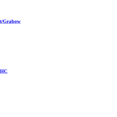
st/Grabow
r HC