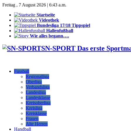
Freitag , 7 August 2026 | 6:43 a.m.
Startseite
Videothek
Bundesliga 17/18 Tippspiel
Hallenfußball
Wie alles begann….
SN-SPORT Das erste Sportm
Fussball
Regionalliga
Oberliga
Verbandsliga
Landesliga
Landesklasse
Kreisoberliga
Kreisliga
Kreisklasse
Frauen
Alte Herren
Handball