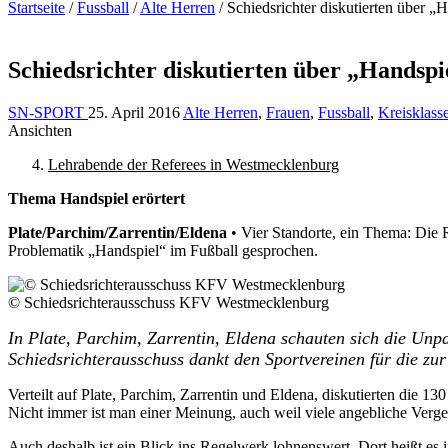
Startseite
/
Fussball
/
Alte Herren
/
Schiedsrichter diskutierten über „
Schiedsrichter diskutierten über „Handspi
SN-SPORT
25. April 2016
Alte Herren
,
Frauen
,
Fussball
,
Kreisklass
Ansichten
Lehrabende der Referees in Westmecklenburg
Thema Handspiel erörtert
Plate/Parchim/Zarrentin/Eldena
• Vier Standorte, ein Thema: Die 
Problematik „Handspiel“ im Fußball gesprochen.
© Schiedsrichterausschuss KFV Westmecklenburg
In Plate, Parchim, Zarrentin, Eldena schauten sich die Un
Schiedsrichterausschuss dankt den Sportvereinen für die zur
Verteilt auf Plate, Parchim, Zarrentin und Eldena, diskutierten die 1
Nicht immer ist man einer Meinung, auch weil viele angebliche Verg
Auch deshalb ist ein Blick ins Regelwerk lohnenswert. Dort heißt es