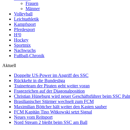
Frauen
Männer
Volleyball
Leichtathletik
Kampfsport
Pferdesport
H²0
Hockey
Sportmix
Nachwuchs
Fußball-Chronik
Aktuell
Doppelte US-Power im Angriff des SSC
Rückkehr in die Bundesliga
Trainerteam der Piraten geht weiter voran
Fragezeichen auf der Diagonalposition
Christian Hüneburg wird neuer Geschäftsführer beim SSC Pa
Brasilianischer Stürmer wechselt zum FCM
Maximilian Böttcher hält weiter den Kasten sauber
FCM Kapitän Tino Witkowski setzt Signal
Neues vom Reitsport
Nord Stream 2 bleibt beim SSC am Ball