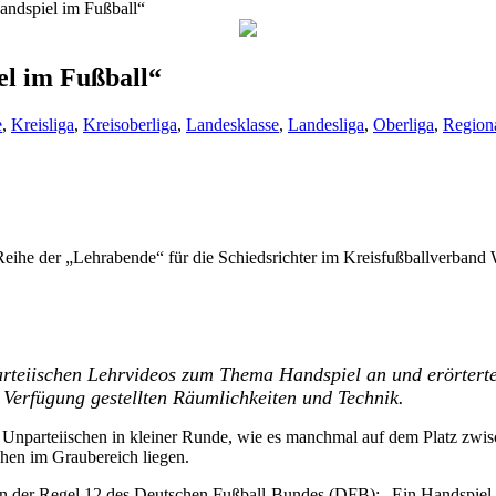
Handspiel im Fußball“
el im Fußball“
e
,
Kreisliga
,
Kreisoberliga
,
Landesklasse
,
Landesliga
,
Oberliga
,
Regiona
Reihe der „Lehrabende“ für die Schiedsrichter im Kreisfußballverband 
parteiischen Lehrvideos zum Thema Handspiel an und erörtert
 Verfügung gestellten Räumlichkeiten und Technik.
30 Unparteiischen in kleiner Runde, wie es manchmal auf dem Platz zwisch
ehen im Graubereich liegen.
 in der Regel 12 des Deutschen Fußball-Bundes (DFB): „Ein Handspiel 