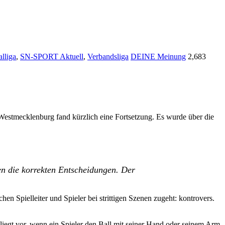
lliga
,
SN-SPORT Aktuell
,
Verbandsliga
DEINE Meinung
2,683
Westmecklenburg fand kürzlich eine Fortsetzung. Es wurde über die
en die korrekten Entscheidungen. Der
en Spielleiter und Spieler bei strittigen Szenen zugeht: kontrovers.
liegt vor, wenn ein Spieler den Ball mit seiner Hand oder seinem Arm