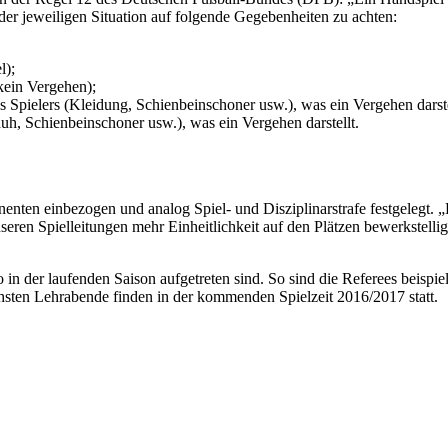
g der jeweiligen Situation auf folgende Gegebenheiten zu achten:
l);
 kein Vergehen);
 Spielers (Kleidung, Schienbeinschoner usw.), was ein Vergehen darste
h, Schienbeinschoner usw.), was ein Vergehen darstellt.
n einbezogen und analog Spiel- und Disziplinarstrafe festgelegt. „D
seren Spielleitungen mehr Einheitlichkeit auf den Plätzen bewerkstellig
n der laufenden Saison aufgetreten sind. So sind die Referees beispie
hsten Lehrabende finden in der kommenden Spielzeit 2016/2017 statt.