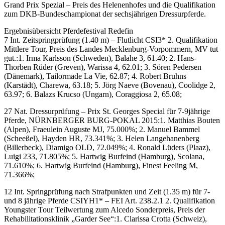
Grand Prix Spezial – Preis des Helenenhofes und die Qualifikation
zum DKB-Bundeschampionat der sechsjährigen Dressurpferde.
Ergebnisübersicht Pferdefestival Redefin
7 Int. Zeitspringprüfung (1.40 m) – Flutlicht CSI3* 2. Qualifikation
Mittlere Tour, Preis des Landes Mecklenburg-Vorpommern, MV tut
gut.:1. Irma Karlsson (Schweden), Balahe 3, 61.40; 2. Hans-
Thorben Rüder (Greven), Warissa 4, 62.01; 3. Sören Pedersen
(Dänemark), Tailormade La Vie, 62.87; 4. Robert Bruhns
(Karstädt), Charewa, 63.18; 5. Jörg Naeve (Bovenau), Coolidge 2,
63.97; 6. Balazs Krucso (Ungarn), Coraggiosa 2, 65.08;
27 Nat. Dressurprüfung – Prix St. Georges Special für 7-9jährige
Pferde, NÜRNBERGER BURG-POKAL 2015:1. Matthias Bouten
(Alpen), Fraeulein Auguste MJ, 75.000%; 2. Manuel Bammel
(Scheeßel), Hayden HR, 73.341%; 3. Helen Langehanenberg
(Billerbeck), Diamigo OLD, 72.049%; 4. Ronald Lüders (Plaaz),
Luigi 233, 71.805%; 5. Hartwig Burfeind (Hamburg), Scolana,
71.610%; 6. Hartwig Burfeind (Hamburg), Finest Feeling M,
71.366%;
12 Int. Springprüfung nach Strafpunkten und Zeit (1.35 m) für 7-
und 8 jährige Pferde CSIYH1* – FEI Art. 238.2.1 2. Qualifikation
Youngster Tour Teilwertung zum Alcedo Sonderpreis, Preis der
Rehabilitationsklinik „Garder See“:1. Clarissa Crotta (Schweiz),