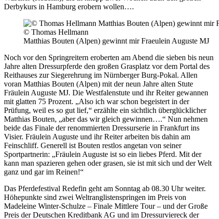
Derbykurs in Hamburg erobern wollen….
© Thomas Hellmann
Matthias Bouten (Alpen) gewinnt mir Fraeulein Auguste MJ
Noch vor den Springreitern eroberten am Abend die sieben bis neun
Jahre alten Dressurpferde den großen Grasplatz vor dem Portal des
Reithauses zur Siegerehrung im Nürnberger Burg-Pokal. Allen
voran Matthias Bouten (Alpen) mit der neun Jahre alten Stute
Fräulein Auguste MJ. Die Westfalenstute und ihr Reiter gewannen
mit glatten 75 Prozent. „Also ich war schon begeistert in der
Prüfung, weil es so gut lief,“ erzählte ein sichtlich überglücklicher
Matthias Bouten, „aber das wir gleich gewinnen….“ Nun nehmen
beide das Finale der renommierten Dressurserie in Frankfurt ins
Visier. Fräulein Auguste und ihr Reiter arbeiten bis dahin am
Feinschliff. Generell ist Bouten restlos angetan von seiner
Sportpartnerin: „Fräulein Auguste ist so ein liebes Pferd. Mit der
kann man spazieren gehen oder grasen, sie ist mit sich und der Welt
ganz und gar im Reinen!“
Das Pferdefestival Redefin geht am Sonntag ab 08.30 Uhr weiter.
Höhepunkte sind zwei Weltranglistenspringen im Preis von
Madeleine Winter-Schulze – Finale Mittlere Tour – und der Große
Preis der Deutschen Kreditbank AG und im Dressurviereck der