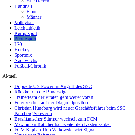
Alte Herren
Handball
Frauen
Männer
Volleyball
Leichtathletik
Kampfsport
Pferdesport
H²0
Hockey
Sportmix
Nachwuchs
Fußball-Chronik
Aktuell
Doppelte US-Power im Angriff des SSC
Rückkehr in die Bundesliga
Trainerteam der Piraten geht weiter voran
Fragezeichen auf der Diagonalposition
Christian Hüneburg wird neuer Geschäftsführer beim SSC
Palmberg Schwerin
Brasilianischer Stürmer wechselt zum FCM
Maximilian Böttcher hält weiter den Kasten sauber
FCM Kapitän Tino Witkowski setzt Signal