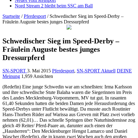
Neues vom Reitsport
Nord Stream 2 bleibt beim SSC am Ball
Startseite
/
Pferdesport
/
Schwedischer Sieg im Speed-Derby –
Fräulein Auguste bestes junges Dressurpferd
Schwedischer Sieg im Speed-Derby –
Fräulein Auguste bestes junges
Dressurpferd
SN-SPORT
3. Mai 2015
Pferdesport
,
SN-SPORT Aktuell
DEINE
Meinung
1,959 Ansichten
(Redefin) Eine junge Schwedin war am schnellsten: Irma Karlsson
und ihre schwedische Stute Balaha waren die Siegerinnen im Preis
des Landes Mecklenburg-Vorpommern, MV tut gut. In rasanten
61,40 Sekunden hatten die beiden Damen jede Herausforderung des
Speed-Derbys unter Flutlicht bewältigt. Da musste auch Routinier
Hans-Thorben Rüder auf Warissa aus Greven mit Platz zwei vorlieb
nehmen (62,01)… Das schnelle Springen über Naturhindernisse zog
gleich 49 Reiter/ Pferd-Paare an, darunter auch einen der
„Hausherren“: Den Mecklenburger Hengst Lamarco und Daniel
Wascher (Redefin), die in knapp zwei Wochen auch den großen