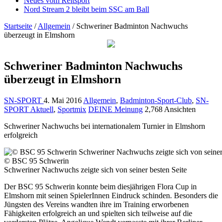
Neues vom Reitsport
Nord Stream 2 bleibt beim SSC am Ball
Startseite
/
Allgemein
/
Schweriner Badminton Nachwuchs
überzeugt in Elmshorn
Schweriner Badminton Nachwuchs
überzeugt in Elmshorn
SN-SPORT
4. Mai 2016
Allgemein
,
Badminton-Sport-Club
,
SN-
SPORT Aktuell
,
Sportmix
DEINE Meinung
2,768 Ansichten
Schweriner Nachwuchs bei internationalem Turnier in Elmshorn
erfolgreich
© BSC 95 Schwerin
Schweriner Nachwuchs zeigte sich von seiner besten Seite
Der BSC 95 Schwerin konnte beim diesjährigen Flora Cup in
Elmshorn mit seinen SpielerInnen Eindruck schinden. Besonders die
Jüngsten des Vereins wandten ihre im Training erworbenen
Fähigkeiten erfolgreich an und spielten sich teilweise auf die