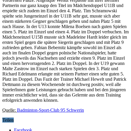
vordersten Plätze. Angelique Wendt verpasste mit ihrer Berliner
Partnerin nur ganz knapp den Titel im Mädchendoppel U11B und
erspielte sich zudem im Einzel den 4. Platz. Tim Schramowski
spielte sein Jungeneinzel in der U11B sehr gut, musste sich aber
einem stärkeren Gegner geschlagen geben und nahm Platz 5 mit
nach Hause. In der U13 konnte Milena Boelsen nach guten Spielen
einen 5. Platz im Einzel und einen 4. Platz im Doppel verbuchen. Im
Mädcheneinzel U15B musste sich Madeleine Hardt leider gleich im
ersten Spiel gegen die spätere Siegerin geschlagen und mit Platz 9
zufrieden geben. Fabian Bebernitz kämpfte sowohl im Einzel als
auch im finalen Doppel gegen polnische Nationalspieler, hatte
jedoch jeweils das Nachsehen und erzielte einen 9. Platz im Einzel
und einen hervorragenden 2. Platz im Doppel. In der U19 gewann
Malte Zastrow im Einzel nach starken Spielen den 3. Platz und
Richard Edelmann erlangte mit seinem Partner einen sehr guten 5.
Platz im Doppel. Das Fazit der Trainer Michael Hewelt und Patrick
Dettmann zu diesem Wochenende ist durchweg positiv, weil alle
SpielerInnen gute Leistungen gebracht haben und bei den jüngeren
immer ersichtlicher wird, dass sie das Gelernte aus dem Training
erfolgreich anwenden können.
Quelle:
Badminton-Sport-Club 95 Schwerin
Teilen
Facebook