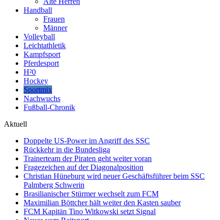
Alte Herren
Handball
Frauen
Männer
Volleyball
Leichtathletik
Kampfsport
Pferdesport
H²0
Hockey
Sportmix
Nachwuchs
Fußball-Chronik
Aktuell
Doppelte US-Power im Angriff des SSC
Rückkehr in die Bundesliga
Trainerteam der Piraten geht weiter voran
Fragezeichen auf der Diagonalposition
Christian Hüneburg wird neuer Geschäftsführer beim SSC
Palmberg Schwerin
Brasilianischer Stürmer wechselt zum FCM
Maximilian Böttcher hält weiter den Kasten sauber
FCM Kapitän Tino Witkowski setzt Signal