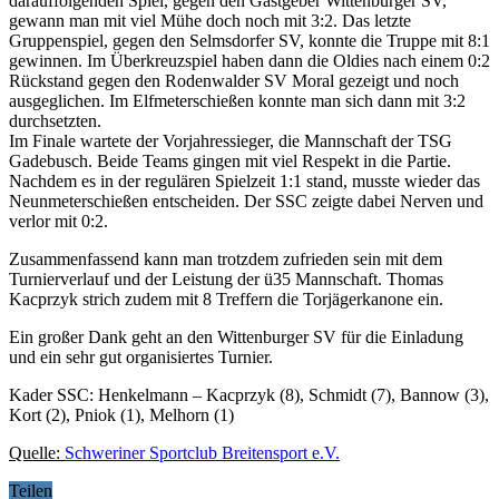
darauffolgenden Spiel, gegen den Gastgeber Wittenburge
r SV,
gewann man mit viel Mühe doch noch mit 3:2. Das letzte
Gruppenspiel, gegen den Selmsdorfer SV, konnte die Truppe mit 8:1
gewinnen. Im Überkreuzspiel haben dann die Oldies nach einem 0:2
Rückstand gegen den Rodenwalder SV Moral gezeigt und noch
ausgeglichen. Im Elfmeterschießen konnte man sich dann mit 3:2
durchsetzten.
Im Finale wartete der Vorjahressieger, die Mannschaft der TSG
Gadebusch. Beide Teams gingen mit viel Respekt in die Partie.
Nachdem es in der regulären Spielzeit 1:1 stand, musste wieder das
Neunmeterschießen entscheiden. Der SSC zeigte dabei Nerven und
verlor mit 0:2.
Zusammenfassend kann man trotzdem zufrieden sein mit dem
Turnierverlauf und der Leistung der ü35 Mannschaft. Thomas
Kacprzyk strich zudem mit 8 Treffern die Torjägerkanone ein.
Ein großer Dank geht an den Wittenburger SV für die Einladung
und ein sehr gut organisiertes Turnier.
Kader SSC: Henkelmann – Kacprzyk (8), Schmidt (7), Bannow (3),
Kort (2), Pniok (1), Melhorn (1)
Quelle:
Schweriner Sportclub Breitensport e.V.
Teilen