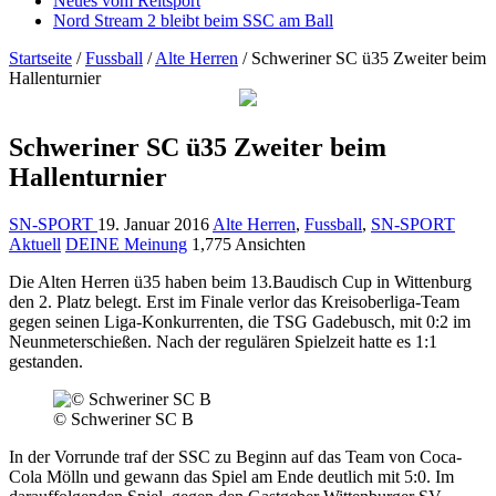
Neues vom Reitsport
Nord Stream 2 bleibt beim SSC am Ball
Startseite
/
Fussball
/
Alte Herren
/
Schweriner SC ü35 Zweiter beim
Hallenturnier
Schweriner SC ü35 Zweiter beim
Hallenturnier
SN-SPORT
19. Januar 2016
Alte Herren
,
Fussball
,
SN-SPORT
Aktuell
DEINE Meinung
1,775 Ansichten
Die Alten Herren ü35 haben beim 13.Baudisch Cup in Wittenburg
den 2. Platz belegt. Erst im Finale verlor das Kreisoberliga-Team
gegen seinen Liga-Konkurrenten, die TSG Gadebusch, mit 0:2 im
Neunmeterschießen. Nach der regulären Spielzeit hatte es 1:1
gestanden.
© Schweriner SC B
In der Vorrunde traf der SSC zu Beginn auf das Team von Coca-
Cola Mölln und gewann das Spiel am Ende deutlich mit 5:0. Im