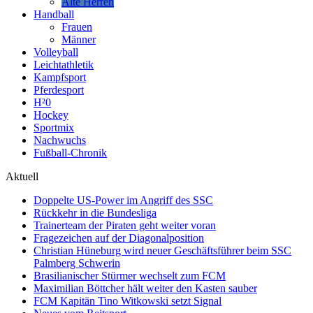
Alte Herren
Handball
Frauen
Männer
Volleyball
Leichtathletik
Kampfsport
Pferdesport
H²0
Hockey
Sportmix
Nachwuchs
Fußball-Chronik
Aktuell
Doppelte US-Power im Angriff des SSC
Rückkehr in die Bundesliga
Trainerteam der Piraten geht weiter voran
Fragezeichen auf der Diagonalposition
Christian Hüneburg wird neuer Geschäftsführer beim SSC
Palmberg Schwerin
Brasilianischer Stürmer wechselt zum FCM
Maximilian Böttcher hält weiter den Kasten sauber
FCM Kapitän Tino Witkowski setzt Signal