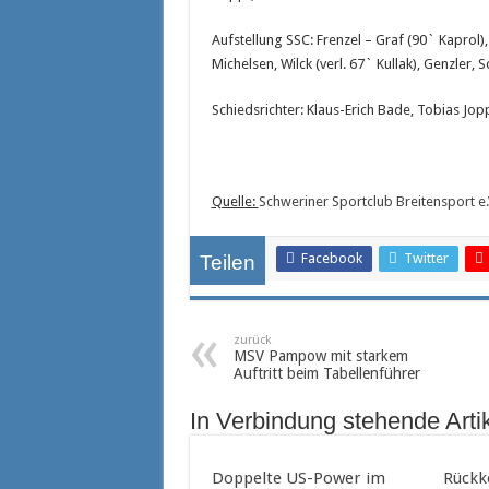
Aufstellung SSC: Frenzel – Graf (90` Kaprol),
Michelsen, Wilck (verl. 67` Kullak), Genzler, 
Schiedsrichter: Klaus-Erich Bade, Tobias Jop
Quelle:
Schweriner Sportclub Breitensport e.
Facebook
Twitter
Teilen
zurück
MSV Pampow mit starkem
Auftritt beim Tabellenführer
In Verbindung stehende Arti
Doppelte US-Power im
Rückk