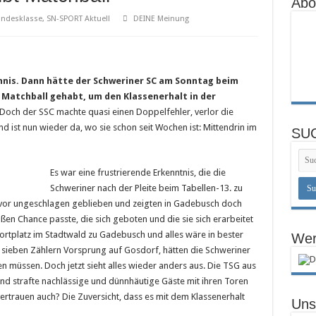
Abo
asten sauber
andesklasse
,
SN-SPORT Aktuell
DEINE Meinung
nal
l
nis. Dann hätte der Schweriner SC am Sonntag beim
z Matchball gehabt, um den Klassenerhalt in der
Doch der SSC machte quasi einen Doppelfehler, verlor die
nd ist nun wieder da, wo sie schon seit Wochen ist: Mittendrin im
SU
Es war eine frustrierende Erkenntnis, die die
Schweriner nach der Pleite beim Tabellen-13. zu
zuvor ungeschlagen geblieben und zeigten in Gadebusch doch
oßen Chance passte, die sich geboten und die sie sich erarbeitet
portplatz im Stadtwald zu Gadebusch und alles wäre in bester
Wer
sieben Zählern Vorsprung auf Gosdorf, hätten die Schweriner
n müssen. Doch jetzt sieht alles wieder anders aus. Die TSG aus
d strafte nachlässige und dünnhäutige Gäste mit ihren Toren
tvertrauen auch? Die Zuversicht, dass es mit dem Klassenerhalt
Uns