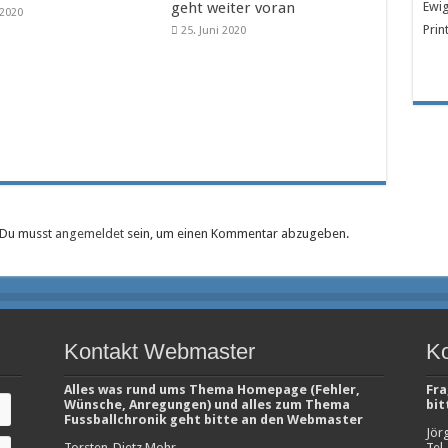
geht weiter voran
Ewig
i 2020
Prin
25. Juni 2020
Du musst
angemeldet
sein, um einen Kommentar abzugeben.
Kontakt Webmaster
Ko
Alles was rund ums Thema Homepage (Fehler,
Fra
Wünsche, Anregungen) und alles zum Thema
bit
Fussballchronik geht bitte an den Webmaster
Jör
Torsten-Dietz Mohr
Tel