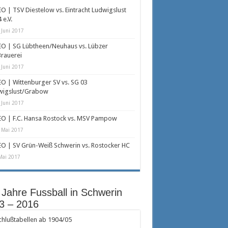
O | TSV Diestelow vs. Eintracht Ludwigslust
 e.V.
 Juni 2017
O | SG Lübtheen/Neuhaus vs. Lübzer
rauerei
 Juni 2017
O | Wittenburger SV vs. SG 03
wigslust/Grabow
 Juni 2017
O | F.C. Hansa Rostock vs. MSV Pampow
 Mai 2017
O | SV Grün-Weiß Schwerin vs. Rostocker HC
Mai 2017
 Jahre Fussball in Schwerin
3 – 2016
hlußtabellen ab 1904/05