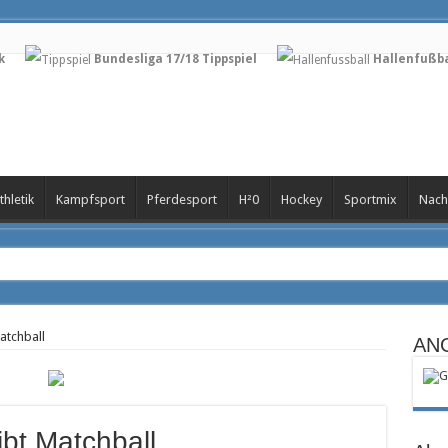
k
Bundesliga 17/18 Tippspiel
Hallenfußba
thletik
Kampfsport
Pferdesport
H²0
Hockey
Sportmix
Nach
an
atchball
AN
ftsführer beim SSC Palmberg Schwerin
 FCM
bt Matchball