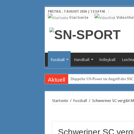
FREITAG , 7 AUGUST 2026 | 12:54 P.M.
Startseite
Videothe
Fussball
Handball
Volleyball
Leichta
Aktuell
Doppelte US-Power im Angriff des SSC
Rückkehr in die Bundesliga
Trainerteam der Piraten geht weiter vor
Startseite
/
Fussball
/
Schweriner SC vergibt M
Fragezeichen auf der Diagonalposition
Christian Hüneburg wird neuer Geschä
Brasilianischer Stürmer wechselt zum
Schweriner SC vergi