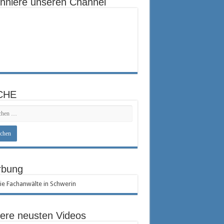
nniere unseren Channel
CHE
bung
ere neusten Videos