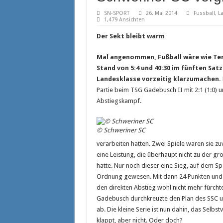
Maximilian Böttcher hält weiter den K
SN-SPORT
26. Mai 2014
Fussball
,
L
FCM Kapitän Tino Witkowski setzt Sig
1,479 Ansichten
Neues vom Reitsport
Der Sekt bleibt warm
Nord Stream 2 bleibt beim SSC am Bal
Mal angenommen, Fußball wäre wie Ten
Stand von 5:4 und 40:30 im fünften Sat
Landesklasse vorzeitig klarzumachen.
Partie beim TSG Gadebusch II mit 2:1 (1:0) u
Abstiegskampf.
© Schweriner SC
verarbeiten hatten. Zwei Spiele waren sie 
eine Leistung, die überhaupt nicht zu der gr
hatte. Nur noch dieser eine Sieg, auf dem S
Ordnung gewesen. Mit dann 24 Punkten und 
den direkten Abstieg wohl nicht mehr fürchte
Gadebusch durchkreuzte den Plan des SSC un
ab. Die kleine Serie ist nun dahin, das Selbs
klappt, aber nicht. Oder doch?