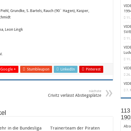
VIDE
 Piehl, Grundke, S. Bartels, Rauch (90` Hagen), Kasper,
1994
Schmidt
11.
VIDE
pa, Leon Lingk
SV/B
11.
VIDE
Lud
V.
11.
VIDE
Google +
Stumbleupon
LinkedIn
Pinterest
26.
VIDE
7. 
nächste
Crivitz verlässt Abstiegsplätze
113
kel
190
Absc
ehr in die Bundesliga
Trainerteam der Piraten