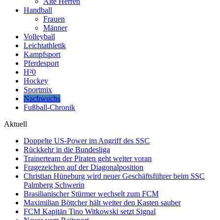
Alte Herren
Handball
Frauen
Männer
Volleyball
Leichtathletik
Kampfsport
Pferdesport
H²0
Hockey
Sportmix
Nachwuchs
Fußball-Chronik
Aktuell
Doppelte US-Power im Angriff des SSC
Rückkehr in die Bundesliga
Trainerteam der Piraten geht weiter voran
Fragezeichen auf der Diagonalposition
Christian Hüneburg wird neuer Geschäftsführer beim SSC
Palmberg Schwerin
Brasilianischer Stürmer wechselt zum FCM
Maximilian Böttcher hält weiter den Kasten sauber
FCM Kapitän Tino Witkowski setzt Signal