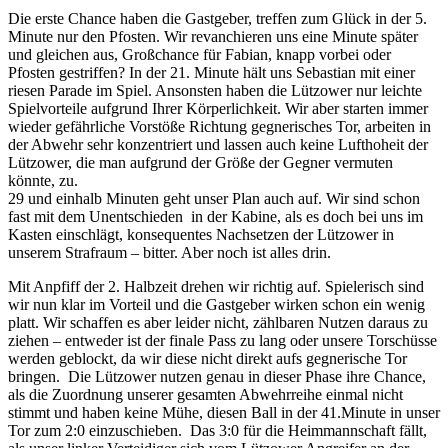
Die erste Chance haben die Gastgeber, treffen zum Glück in der 5.
Minute nur den Pfosten. Wir revanchieren uns eine Minute später
und gleichen aus, Großchance für Fabian, knapp vorbei oder
Pfosten gestriffen? In der 21. Minute hält uns Sebastian mit einer
riesen Parade im Spiel. Ansonsten haben die Lützower nur leichte
Spielvorteile aufgrund Ihrer Körperlichkeit. Wir aber starten immer
wieder gefährliche Vorstöße Richtung gegnerisches Tor, arbeiten in
der Abwehr sehr konzentriert und lassen auch keine Lufthoheit der
Lützower, die man aufgrund der Größe der Gegner vermuten
könnte, zu.
29 und einhalb Minuten geht unser Plan auch auf. Wir sind schon
fast mit dem Unentschieden in der Kabine, als es doch bei uns im
Kasten einschlägt, konsequentes Nachsetzen der Lützower in
unserem Strafraum – bitter. Aber noch ist alles drin.
Mit Anpfiff der 2. Halbzeit drehen wir richtig auf. Spielerisch sind
wir nun klar im Vorteil und die Gastgeber wirken schon ein wenig
platt. Wir schaffen es aber leider nicht, zählbaren Nutzen daraus zu
ziehen – entweder ist der finale Pass zu lang oder unsere Torschüsse
werden geblockt, da wir diese nicht direkt aufs gegnerische Tor
bringen. Die Lützower nutzen genau in dieser Phase ihre Chance,
als die Zuordnung unserer gesamten Abwehrreihe einmal nicht
stimmt und haben keine Mühe, diesen Ball in der 41.Minute in unser
Tor zum 2:0 einzuschieben. Das 3:0 für die Heimmannschaft fällt,