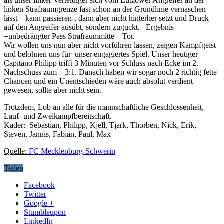
als unser linker Verteidiger sich vom Lützower Angreifer an der
linken Strafraumgrenze fast schon an der Grundlinie vernaschen
lässt – kann passieren-, dann aber nicht hinterher setzt und Druck
auf den Angreifer ausübt, sondern zuguckt. Ergebnis
=unbedrängter Pass Strafraummitte – Tor.
Wir wollen uns nun aber nicht vorführen lassen, zeigen Kampfgeist
und belohnen uns für unser engagiertes Spiel. Unser heutiger
Capitano Philipp trifft 3 Minuten vor Schluss nach Ecke im 2.
Nachschuss zum – 3:1. Danach haben wir sogar noch 2 richtig fette
Chancen und ein Unentschieden wäre auch absolut verdient
gewesen, sollte aber nicht sein.
Trotzdem, Lob an alle für die mannschaftliche Geschlossenheit,
Lauf- und Zweikampfbereitschaft.
Kader: Sebastian, Philipp, Kjell, Tjark, Thorben, Nick, Erik,
Steven, Jannis, Fabian, Paul, Max
Quelle:
FC Mecklenburg-Schwerin
Teilen
Facebook
Twitter
Google +
Stumbleupon
LinkedIn