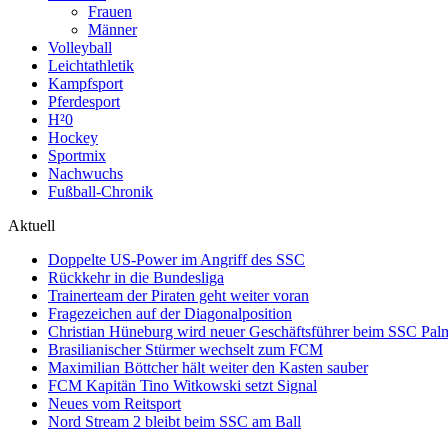
Frauen
Männer
Volleyball
Leichtathletik
Kampfsport
Pferdesport
H²0
Hockey
Sportmix
Nachwuchs
Fußball-Chronik
Aktuell
Doppelte US-Power im Angriff des SSC
Rückkehr in die Bundesliga
Trainerteam der Piraten geht weiter voran
Fragezeichen auf der Diagonalposition
Christian Hüneburg wird neuer Geschäftsführer beim SSC Pa
Brasilianischer Stürmer wechselt zum FCM
Maximilian Böttcher hält weiter den Kasten sauber
FCM Kapitän Tino Witkowski setzt Signal
Neues vom Reitsport
Nord Stream 2 bleibt beim SSC am Ball