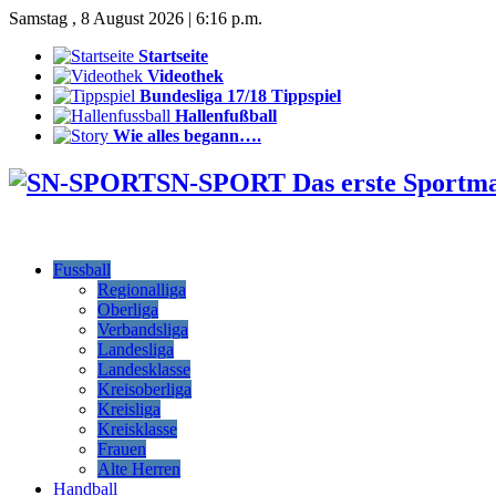
Samstag , 8 August 2026 | 6:16 p.m.
Startseite
Videothek
Bundesliga 17/18 Tippspiel
Hallenfußball
Wie alles begann….
SN-SPORT Das erste Sportm
Fussball
Regionalliga
Oberliga
Verbandsliga
Landesliga
Landesklasse
Kreisoberliga
Kreisliga
Kreisklasse
Frauen
Alte Herren
Handball