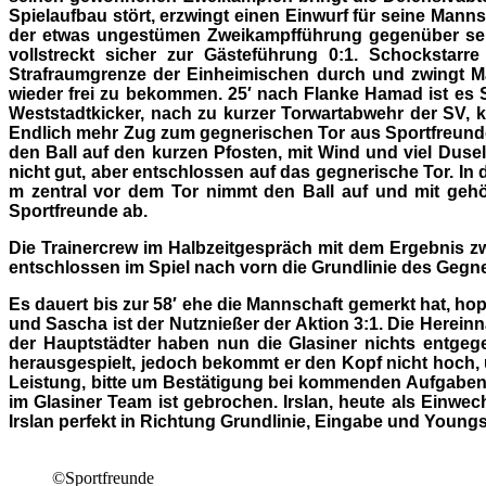
Spielaufbau stört, erzwingt einen Einwurf für seine Mann
der etwas ungestümen Zweikampfführung gegenüber seine
vollstreckt sicher zur Gästeführung 0:1. Schockstarr
Strafraumgrenze der Einheimischen durch und zwingt M
wieder frei zu bekommen. 25′ nach Flanke Hamad ist es S
Weststadtkicker, nach zu kurzer Torwartabwehr der SV, 
Endlich mehr Zug zum gegnerischen Tor aus Sportfreunde Si
den Ball auf den kurzen Pfosten, mit Wind und viel Dusel
nicht gut, aber entschlossen auf das gegnerische Tor. In
m zentral vor dem Tor nimmt den Ball auf und mit gehö
Sportfreunde ab.
Die Trainercrew im Halbzeitgespräch mit dem Ergebnis z
entschlossen im Spiel nach vorn die Grundlinie des Gegne
Es dauert bis zur 58′ ehe die Mannschaft gemerkt hat, hopp
und Sascha ist der Nutznießer der Aktion 3:1. Die Herei
der Hauptstädter haben nun die Glasiner nichts entgege
herausgespielt, jedoch bekommt er den Kopf nicht hoch, 
Leistung, bitte um Bestätigung bei kommenden Aufgaben),
im Glasiner Team ist gebrochen. Irslan, heute als Einwec
Irslan perfekt in Richtung Grundlinie, Eingabe und Youngs
©Sportfreunde