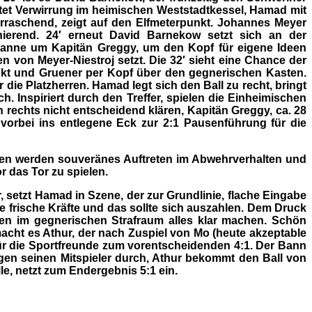
iftet Verwirrung im heimischen Weststadtkessel, Hamad mit
rraschend, zeigt auf den Elfmeterpunkt. Johannes Meyer
inierend. 24′ erneut David Barnekow setzt sich an der
Manne um Kapitän Greggy, um den Kopf für eigene Ideen
 von Meyer-Niestroj setzt. Die 32′ sieht eine Chance der
ankt und Gruener per Kopf über den gegnerischen Kasten.
die Platzherren. Hamad legt sich den Ball zu recht, bringt
. Inspiriert durch den Treffer, spielen die Einheimischen
 rechts nicht entscheidend klären, Kapitän Greggy, ca. 28
vorbei ins entlegene Eck zur 2:1 Pausenführung für die
chen werden souveränes Auftreten im Abwehrverhalten und
 das Tor zu spielen.
r, setzt Hamad in Szene, der zur Grundlinie, flache Eingabe
 frische Kräfte und das sollte sich auszahlen. Dem Druck
onen im gegnerischen Strafraum alles klar machen. Schön
acht es Athur, der nach Zuspiel von Mo (heute akzeptable
ür die Sportfreunde zum vorentscheidenden 4:1. Der Bann
gegen seinen Mitspieler durch, Athur bekommt den Ball von
le, netzt zum Endergebnis 5:1 ein.