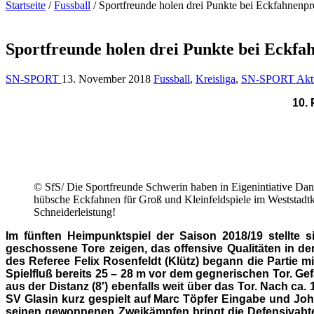
Startseite
/
Fussball
/
Sportfreunde holen drei Punkte bei Eckfahnenpr
Sportfreunde holen drei Punkte bei Eckf
SN-SPORT
13. November 2018
Fussball
,
Kreisliga
,
SN-SPORT Aktu
10.
© SfS/ Die Sportfreunde Schwerin haben in Eigenintiative Da
hübsche Eckfahnen für Groß und Kleinfeldspiele im Weststadtk
Schneiderleistung!
Im fünften Heimpunktspiel der Saison 2018/19 stellte s
geschossene Tore zeigen, das offensive Qualitäten in de
des Referee Felix Rosenfeldt (Klütz) begann die Partie m
Spielfluß bereits 25 – 28 m vor dem gegnerischen Tor. Ge
aus der Distanz (8′) ebenfalls weit über das Tor. Nach ca
SV Glasin kurz gespielt auf Marc Töpfer Eingabe und Joh
seinen gewonnenen Zweikämpfen bringt die Defensivabtei