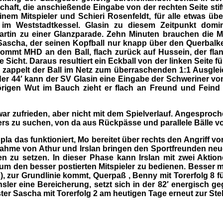
schaft, die anschießende Eingabe von der rechten Seite st
m Mitspieler und Schieri Rosenfeldt, für alle etwas übe
e im Weststadtkessel. Glasin zu diesem Zeitpunkt dom
artin zu einer Glanzparade. Zehn Minuten brauchen die 
ascha, der seinen Kopfball nur knapp über den Querbalken
kommt MHD an den Ball, flach zurück auf Hussein, der fl
cht. Daraus resultiert ein Eckball von der linken Seite für 
 zappelt der Ball im Netz zum überraschenden 1:1 Ausgleich
 der 44′ kann der SV Glasin eine Eingabe der Schweriner von
rigen Wut im Bauch zieht er flach an Freund und Feind 
war zufrieden, aber nicht mit dem Spielverlauf. Angespro
rs zu suchen, von da aus Rückpässe und parallele Bälle vor
la das funktioniert, Mo bereitet über rechts den Angriff vo
nnahme von Athur und Irslan bringen den Sportfreunden neue
n zu setzen. In dieser Phase kann Irslan mit zwei Akti
um den besser postierten Mitspieler zu bedienen. Besser m
 zur Grundlinie kommt, Querpaß , Benny mit Torerfolg 8 f
hsler eine Bereicherung, setzt sich in der 82′ energisch 
ter Sascha mit Torerfolg 2 am heutigen Tage erneut zur Stel