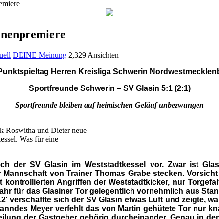
emiere
ahnenpremiere
ell
DEINE Meinung
2,329 Ansichten
 Punktspieltag Herren Kreisliga Schwerin Nordwestmecklen
Sportfreunde Schwerin – SV Glasin 5:1 (2:1)
Sportfreunde bleiben auf heimischen Geläuf unbezwungen
nk Roswitha und Dieter neue
essel. Was für eine
ich der SV Glasin im Weststadtkessel vor. Zwar ist Glas
r Mannschaft von Trainer Thomas Grabe stecken. Vorsicht 
it kontrollierten Angriffen der Weststadtkicker, nur Torgef
fahr für das Glasiner Tor gelegentlich vornehmlich aus Stan
. 12′ verschaffte sich der SV Glasin etwas Luft und zeigte,
anndes Meyer verfehlt das von Martin gehütete Tor nur kna
lung der Gastgeber gehörig durcheinander. Genau in der 2