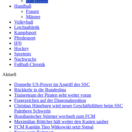
Alte Herren
Handball
Frauen
Männer
Volleyball
Leichtathletik
Kampfsport
Pferdesport
H²0
Hockey
Sportmix
Nachwuchs
Fußball-Chronik
Aktuell
Doppelte US-Power im Angriff des SSC
Rückkehr in die Bundesliga
Trainerteam der Piraten geht weiter voran
Fragezeichen auf der Diagonalposition
Christian Hüneburg wird neuer Geschäftsführer beim SSC
Palmberg Schwerin
Brasilianischer Stürmer wechselt zum FCM
Maximilian Böttcher hält weiter den Kasten sauber
FCM Kapitän Tino Witkowski setzt Signal