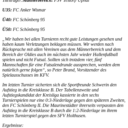
Titelträger:
Männerbereich:
FSV Testorf/ Uphal
U35:
FC Anker Wismar
Ü40:
FC Schönberg 95
Ü50:
FC Schönberg 95
„Wir haben bei allen Turnieren recht gute Leistungen gesehen und
haben kaum Verletzungen beklagen müssen. Wir werden nach
Rücksprache mit allen Vereinen aus dem Männerbereich und dem
Bereich der Oldies auch im nächsten Jahr wieder Hallenfußball
spielen und nicht Futsal. Sollten sich trotzdem vier, fünf
Mannschaften für eine Futsalendrunde aussprechen, werden dem
natürlich gerne folgen“, so Peter Brand, Vorsitzender des
Spielausschusses im KFV.
Im letzten Turnier sicherten sich die Sportfreunde Schwerin den
Aufstieg in die Kreisklasse B. Der Tabellenzweite und
Aufstiegskandidat der Kreisliga kassierte in den sechs
Turnierspielen nur eine 0:3-Niederlage gegen den späteren Zweiten,
den FC Schönberg II. Die Maurinestädter ihrerseits verpassten den
Aufstieg in die Kreisklasse B durch die 1:2-Niederlage im ihrem
letzten Turnierspiel gegen den SFV Holthusen.
Ergebnisse: