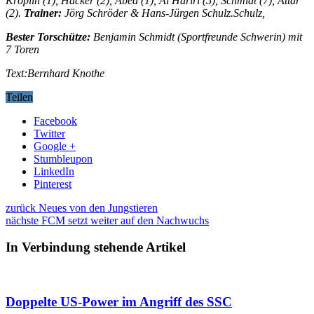
Kröplin (1), Hacker (2), Abed (1), Al Hariri (5), Schmidt (7), Attar
(2).
Trainer:
Jörg Schröder & Hans-Jürgen Schulz.Schulz,
Bester Torschütze:
Benjamin Schmidt (Sportfreunde Schwerin) mit
7 Toren
Text:Bernhard Knothe
Teilen
Facebook
Twitter
Google +
Stumbleupon
LinkedIn
Pinterest
zurück
Neues von den Jungstieren
nächste
FCM setzt weiter auf den Nachwuchs
In Verbindung stehende Artikel
Doppelte US-Power im Angriff des SSC