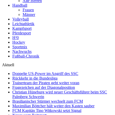
Alte Herren
Handball
Frauen
Männer
Volleyball
Leichtathletik
Kampfsport
Pferdesport
H²0
Hockey
Sportmix
Nachwuchs
Fußball-Chronik
Aktuell
Doppelte US-Power im Angriff des SSC
Rückkehr in die Bundesliga
Trainerteam der Piraten geht weiter voran
Fragezeichen auf der Diagonalposition
Christian Hüneburg wird neuer Geschäftsführer beim SSC
Palmberg Schwerin
Brasilianischer Stürmer wechselt zum FCM
Maximilian Böttcher hält weiter den Kasten sauber
FCM Kapitän Tino Witkowski setzt Signal