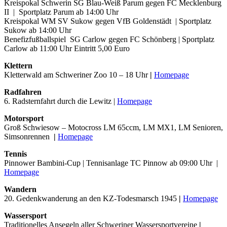
Kreispokal Schwerin SG Blau-Weiß Parum gegen FC Mecklenburg
II | Sportplatz Parum ab 14:00 Uhr
Kreispokal WM SV Sukow gegen VfB Goldenstädt | Sportplatz
Sukow ab 14:00 Uhr
Benefizfußballspiel SG Carlow gegen FC Schönberg | Sportplatz
Carlow ab 11:00 Uhr Eintritt 5,00 Euro
Klettern
Kletterwald am Schweriner Zoo 10 – 18 Uhr
|
Homepage
Radfahren
6. Radsternfahrt durch die Lewitz |
Homepage
Motorsport
Groß Schwiesow – Motocross LM 65ccm, LM MX1, LM Senioren,
Simsonrennen
|
Homepage
Tennis
Pinnower Bambini-Cup | Tennisanlage TC Pinnow ab 09:00 Uhr |
Homepage
Wandern
20. Gedenkwanderung an den KZ-Todesmarsch 1945
|
Homepage
Wassersport
Traditionelles Ansegeln aller Schweriner Wassersportvereine
|