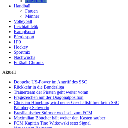
Alte Herren
Handball
Frauen
Männer
Volleyball
Leichtathletik
Kampfsport
Pferdesport
H²0
Hockey
Sportmix
Nachwuchs
Fußball-Chronik
Aktuell
Doppelte US-Power im Angriff des SSC
Rückkehr in die Bundesliga
Trainerteam der Piraten geht weiter voran
Fragezeichen auf der Diagonalposition
Christian Hüneburg wird neuer Geschäftsführer beim SSC
Palmberg Schwerin
Brasilianischer Stürmer wechselt zum FCM
Maximilian Böttcher hält weiter den Kasten sauber
FCM Kapitän Tino Witkowski setzt Signal