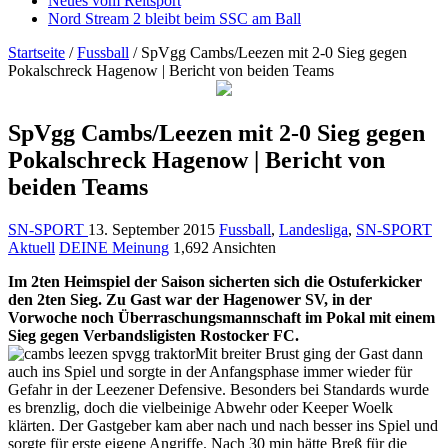
Neues vom Reitsport
Nord Stream 2 bleibt beim SSC am Ball
Startseite
/
Fussball
/
SpVgg Cambs/Leezen mit 2-0 Sieg gegen
Pokalschreck Hagenow | Bericht von beiden Teams
SpVgg Cambs/Leezen mit 2-0 Sieg gegen
Pokalschreck Hagenow | Bericht von
beiden Teams
SN-SPORT
13. September 2015
Fussball
,
Landesliga
,
SN-SPORT
Aktuell
DEINE Meinung
1,692 Ansichten
Im 2ten Heimspiel der Saison sicherten sich die Ostuferkicker
den 2ten Sieg. Zu Gast war der Hagenower SV, in der
Vorwoche noch Überraschungsmannschaft im Pokal mit einem
Sieg gegen Verbandsligisten Rostocker FC.
Mit breiter Brust ging der Gast dann
auch ins Spiel und sorgte in der Anfangsphase immer wieder für
Gefahr in der Leezener Defensive. Besonders bei Standards wurde
es brenzlig, doch die vielbeinige Abwehr od
er Keeper Woelk
klärten. Der Gastgeber kam aber nach und nach besser ins Spiel und
sorgte für erste eigene Angriffe. Nach 30 min hätte Breß für die