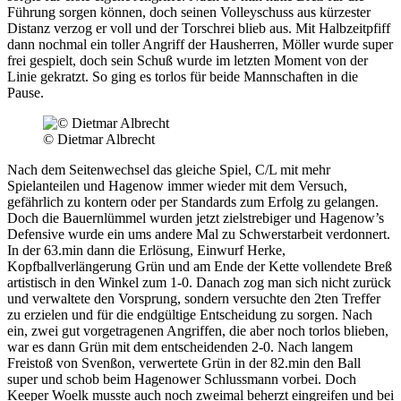
Führung sorgen können, doch seinen Volleyschuss aus kürzester
Distanz verzog er voll und der Torschrei blieb aus. Mit Halbzeitpfiff
dann nochmal ein toller Angriff der Hausherren, Möller wurde super
frei gespielt, doch sein Schuß wurde im letzten Moment von der
Linie gekratzt. So ging es torlos für beide Mannschaften in die
Pause.
© Dietmar Albrecht
Nach dem Seitenwechsel das gleiche Spiel, C/L mit mehr
Spielanteilen und Hagenow immer wieder mit dem Versuch,
gefährlich zu kontern oder per Standards zum Erfolg zu gelangen.
Doch die Bauernlümmel wurden jetzt zielstrebiger und Hagenow’s
Defensive wurde ein ums andere Mal zu Schwerstarbeit verdonnert.
In der 63.min dann die Erlösung, Einwurf Herke,
Kopfballverlängerung Grün und am Ende der Kette vollendete Breß
artistisch in den Winkel zum 1-0. Danach zog man sich nicht zurück
und verwaltete den Vorsprung, sondern versuchte den 2ten Treffer
zu erzielen und für die endgültige Entscheidung zu sorgen. Nach
ein, zwei gut vorgetragenen Angriffen, die aber noch torlos blieben,
war es dann Grün mit dem entscheidenden 2-0. Nach langem
Freistoß von Svenßon, verwertete Grün in der 82.min den Ball
super und schob beim Hagenower Schlussmann vorbei. Doch
Keeper Woelk musste auch noch zweimal beherzt eingreifen und bei