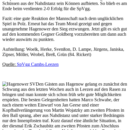
Schüssen aus der Nahdistanz sein Können aufbieten. So blieb es am
Ende beim verdienten 2-0 Erfolg für die SpVgg.
Fazit: eine gute Reaktion der Mannschaft nach dem unglücklichen
Spiel in Polz. Erneut hat das Team Moral gezeigt und gegen
unangenehme Hagenower den Sieg erzwungen. Jetzt gilt es sich gut
auf den kommenden Gegner Goldberg vorzubereiten um dann auch
wieder auswärts zu punkten.
Aufstellung: Woelk, Herke, Svenßon, D. Lampe, Jürgens, Janiska,
Zipser, Möller, Wrobel, Breß, Grün (84. Rickert)
Quelle:
SpVgg Cambs-Leezen
Den Gästen aus Hagenow gelang es zunächst den
Schwung aus den letzten Wochen auch in Leezen auf den Rasen zu
bringen und man konnte sich schon früh sehr gute Möglichkeiten
erspielen. Die besten Gelegenheiten hatten Marco Schwabe, der
nach einem weiten Einwurf von Jan Geese und einer
Kopfballverlängerung von Martin Wojatzky am zweiten Pfosten in
den Ball sprang, aber aus Nahdistanz und unter starker Bedrängnis
nur den Innenpfosten traf. Kurz darauf eine ähnliche Situation, in
der diesmal Erik Zschaubitz am zweiten Pfosten zum Abschluss