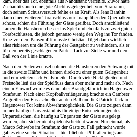
kam, aber das Tor, ebenfalls aus Nahdistanz verfehlte. Zuvor hatte
Zschaubitz auch eine gute Abchlussgelegenheit vom Strafraum,
doch seinem Schussversuch fehlte es an Kraft. Als Jens Banthin
dann einen weiteren Torabschluss nur knapp über den Querbalken
schoss, schien die Führung der Gäste greifbar. Doch anschließend
kamen die Hausherren besser ins Spiel und ebenfalls zu zwei guten
Torabschlüssen, die jedoch genauso wenig den Weg ins Tor fanden.
Kurz vor dem Pausenpfiff musste Christian Tügel dann wirklich
alles riskieren um die Führung der Gastgeber zu verhindern, als er
für den bereits geschlagenen Patrick Tack zur Stelle war und den
Ball von der Linie kratzte.
Nach dem Seitenwechsel nahmen die Hausherren den Schwung mit
in die zweite Hälfte und kamen direkt zu einer guten Gelegenheit
und erarbeiteten sich Feldvorteile. Durch viele Nickligkeiten und
Freistöße ließ riss der Spielfluss dann aber mehr und mehr ab. Nach
einem Einwurf wurde es dann aber Brandgefährlich im Hagenower
Strafraum. Nach einer Kopfballverlängerung brachte ein Cambser
Angreifer den Fuss schneller an den Ball und ließ Patrick Tack im
Hagenower Tor keine Abwehrmöglichkeit. Die Gäste zeigten dann
immer häufiger Unverständnis für einige Entscheidungen des
Unparteiischen, die häufig zu Ungunsten der Gäste ausgelegt
wurden, aber sicher nicht spielentscheident waren. Nur einmal, als
Marco Schwabe im Strafraum der Gäste zu Fall gebracht wurde,
gab es eine solche Situation – hier blieb der Pfiff allerdings aus.