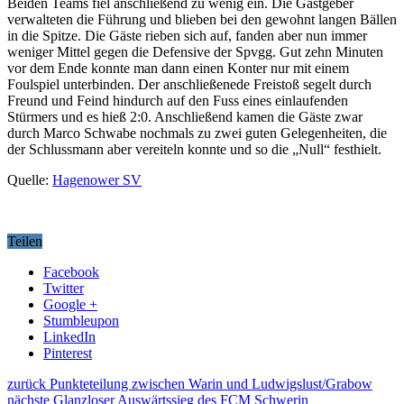
Beiden Teams fiel anschließend zu wenig ein. Die Gastgeber
verwalteten die Führung und blieben bei den gewohnt langen Bällen
in die Spitze. Die Gäste rieben sich auf, fanden aber nun immer
weniger Mittel gegen die Defensive der Spvgg. Gut zehn Minuten
vor dem Ende konnte man dann einen Konter nur mit einem
Foulspiel unterbinden. Der anschließenede Freistoß segelt durch
Freund und Feind hindurch auf den Fuss eines einlaufenden
Stürmers und es hieß 2:0. Anschließend kamen die Gäste zwar
durch Marco Schwabe nochmals zu zwei guten Gelegenheiten, die
der Schlussmann aber vereiteln konnte und so die „Null“ festhielt.
Quelle:
Hagenower SV
Teilen
Facebook
Twitter
Google +
Stumbleupon
LinkedIn
Pinterest
zurück
Punkteteilung zwischen Warin und Ludwigslust/Grabow
nächste
Glanzloser Auswärtssieg des FCM Schwerin