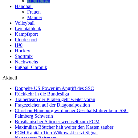
Alte Herren
Handball
Frauen
Männer
Volleyball
Leichtathletik
Kampfsport
Pferdesport
H²0
Hockey
Sportmix
Nachwuchs
Fußball-Chronik
Aktuell
Doppelte US-Power im Angriff des SSC
Rückkehr in die Bundesliga
Trainerteam der Piraten geht weiter voran
Fragezeichen auf der Diagonalposition
Christian Hüneburg wird neuer Geschäftsführer beim SSC
Palmberg Schwerin
Brasilianischer Stürmer wechselt zum FCM
Maximilian Böttcher hält weiter den Kasten sauber
FCM Kapitän Tino Witkowski setzt Signal