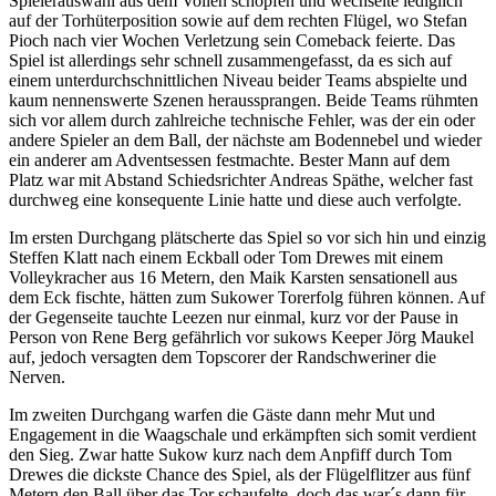
Spielerauswahl aus dem Vollen schöpfen und wechselte lediglich
auf der Torhüterposition sowie auf dem rechten Flügel, wo Stefan
Pioch nach vier Wochen Verletzung sein Comeback feierte. Das
Spiel ist allerdings sehr schnell zusammengefasst, da es sich auf
einem unterdurchschnittlichen Niveau beider Teams abspielte und
kaum nennenswerte Szenen heraussprangen. Beide Teams rühmten
sich vor allem durch zahlreiche technische Fehler, was der ein oder
andere Spieler an dem Ball, der nächste am Bodennebel und wieder
ein anderer am Adventsessen festmachte. Bester Mann auf dem
Platz war mit Abstand Schiedsrichter Andreas Späthe, welcher fast
durchweg eine konsequente Linie hatte und diese auch verfolgte.
Im ersten Durchgang plätscherte das Spiel so vor sich hin und einzig
Steffen Klatt nach einem Eckball oder Tom Drewes mit einem
Volleykracher aus 16 Metern, den Maik Karsten sensationell aus
dem Eck fischte, hätten zum Sukower Torerfolg führen können. Auf
der Gegenseite tauchte Leezen nur einmal, kurz vor der Pause in
Person von Rene Berg gefährlich vor sukows Keeper Jörg Maukel
auf, jedoch versagten dem Topscorer der Randschweriner die
Nerven.
Im zweiten Durchgang warfen die Gäste dann mehr Mut und
Engagement in die Waagschale und erkämpften sich somit verdient
den Sieg. Zwar hatte Sukow kurz nach dem Anpfiff durch Tom
Drewes die dickste Chance des Spiel, als der Flügelflitzer aus fünf
Metern den Ball über das Tor schaufelte, doch das war´s dann für