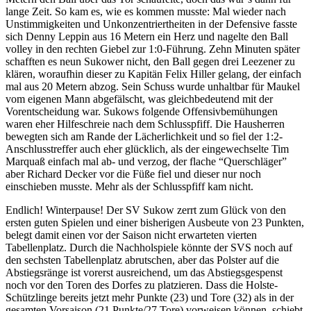
lange Zeit. So kam es, wie es kommen musste: Mal wieder nach
Unstimmigkeiten und Unkonzentriertheiten in der Defensive fasste
sich Denny Leppin aus 16 Metern ein Herz und nagelte den Ball
volley in den rechten Giebel zur 1:0-Führung. Zehn Minuten später
schafften es neun Sukower nicht, den Ball gegen drei Leezener zu
klären, woraufhin dieser zu Kapitän Felix Hiller gelang, der einfach
mal aus 20 Metern abzog. Sein Schuss wurde unhaltbar für Maukel
vom eigenen Mann abgefälscht, was gleichbedeutend mit der
Vorentscheidung war. Sukows folgende Offensivbemühungen
waren eher Hilfeschreie nach dem Schlusspfiff. Die Hausherren
bewegten sich am Rande der Lächerlichkeit und so fiel der 1:2-
Anschlusstreffer auch eher glücklich, als der eingewechselte Tim
Marquaß einfach mal ab- und verzog, der flache “Querschläger”
aber Richard Decker vor die Füße fiel und dieser nur noch
einschieben musste. Mehr als der Schlusspfiff kam nicht.
Endlich! Winterpause! Der SV Sukow zerrt zum Glück von den
ersten guten Spielen und einer bisherigen Ausbeute von 23 Punkten,
belegt damit einen vor der Saison nicht erwarteten vierten
Tabellenplatz. Durch die Nachholspiele könnte der SVS noch auf
den sechsten Tabellenplatz abrutschen, aber das Polster auf die
Abstiegsränge ist vorerst ausreichend, um das Abstiegsgespenst
noch vor den Toren des Dorfes zu platzieren. Dass die Holste-
Schützlinge bereits jetzt mehr Punkte (23) und Tore (32) als in der
gesamten Vorsaison (21 Punkte/27 Tore) vorweisen können, schiebt