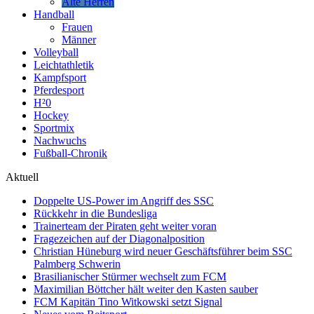
Alte Herren
Handball
Frauen
Männer
Volleyball
Leichtathletik
Kampfsport
Pferdesport
H²0
Hockey
Sportmix
Nachwuchs
Fußball-Chronik
Aktuell
Doppelte US-Power im Angriff des SSC
Rückkehr in die Bundesliga
Trainerteam der Piraten geht weiter voran
Fragezeichen auf der Diagonalposition
Christian Hüneburg wird neuer Geschäftsführer beim SSC
Palmberg Schwerin
Brasilianischer Stürmer wechselt zum FCM
Maximilian Böttcher hält weiter den Kasten sauber
FCM Kapitän Tino Witkowski setzt Signal