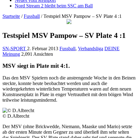
Neues vom Reitsport
Nord Stream 2 bleibt beim SSC am Ball
Startseite
/
Fussball
/
Testspiel MSV Pampow – SV Plate 4 :1
Testspiel MSV Pampow – SV Plate 4 :1
SN-SPORT
2. Februar 2013
Fussball
,
Verbandsliga
DEINE
Meinung
2,091 Ansichten
MSV siegt in Plate mit 4:1.
Das den MSV Spielern noch die anstrengende Woche in den Beinen
steckte, konnte heute beobachtet werden und auch die
wiedergekehrten winterlichen Temperaturen waren auf dem neuen
Kunstrasenplatz in Plate in enger Vertrautheit mit dem böigen Wind
teilweise leistungsmindernd.
© D.Albrecht
Der MSV (ohne Brickwedde, Niemann, Maaske und Mario) setzte
ab der ersten Minute dem Gegner zu und überließ ihm sehr selten
das Spielgerät. Der SV Plate stand daher sehr tief und verengte die