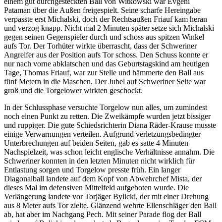
einem gut durchgesteckten Ball von Witkowski war Evgeni
Pataman über die Außen freigespielt. Seine scharfe Hereingabe
verpasste erst Michalski, doch der Rechtsaußen Friauf kam heran
und verzog knapp. Nicht mal 2 Minuten später setze sich Michalski
gegen seinen Gegenspieler durch und schoss aus spitzen Winkel
aufs Tor. Der Torhüter wirkte überrascht, dass der Schweriner
Angreifer aus der Position aufs Tor schoss. Den Schuss konnte er
nur nach vorne abklatschen und das Geburtstagskind am heutigen
Tage, Thomas Friauf, war zur Stelle und hämmerte den Ball aus
fünf Metern in die Maschen. Der Jubel auf Schweriner Seite war
groß und die Torgelower wirkten geschockt.
In der Schlussphase versuchte Torgelow nun alles, um zumindest
noch einen Punkt zu retten. Die Zweikämpfe wurden jetzt bissiger
und ruppiger. Die gute Schiedsrichterin Diana Räder-Krause musste
einige Verwarnungen verteilen. Aufgrund verletzungsbedingter
Unterbrechungen auf beiden Seiten, gab es satte 4 Minuten
Nachspielzeit, was schon leicht englische Verhältnisse annahm. Die
Schweriner konnten in den letzten Minuten nicht wirklich für
Entlastung sorgen und Torgelow presste früh. Ein langer
Diagonalball landete auf dem Kopf von Abwehrchef Mista, der
dieses Mal im defensiven Mittelfeld aufgeboten wurde. Die
Verlängerung landete vor Torjäger Bylicki, der mit einer Drehung
aus 8 Meter aufs Tor zielte. Glänzend wehrte Ellenschläger den Ball
ab, hat aber im Nachgang Pech. Mit seiner Parade flog der Ball