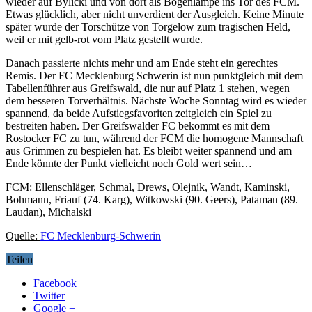
wieder auf Bylicki und von dort als Bogenlampe ins Tor des FCM.
Etwas glücklich, aber nicht unverdient der Ausgleich. Keine Minute
später wurde der Torschütze von Torgelow zum tragischen Held,
weil er mit gelb-rot vom Platz gestellt wurde.
Danach passierte nichts mehr und am Ende steht ein gerechtes
Remis. Der FC Mecklenburg Schwerin ist nun punktgleich mit dem
Tabellenführer aus Greifswald, die nur auf Platz 1 stehen, wegen
dem besseren Torverhältnis. Nächste Woche Sonntag wird es wieder
spannend, da beide Aufstiegsfavoriten zeitgleich ein Spiel zu
bestreiten haben. Der Greifswalder FC bekommt es mit dem
Rostocker FC zu tun, während der FCM die homogene Mannschaft
aus Grimmen zu bespielen hat. Es bleibt weiter spannend und am
Ende könnte der Punkt vielleicht noch Gold wert sein…
FCM: Ellenschläger, Schmal, Drews, Olejnik, Wandt, Kaminski,
Bohmann, Friauf (74. Karg), Witkowski (90. Geers), Pataman (89.
Laudan), Michalski
Quelle:
FC Mecklenburg-Schwerin
Teilen
Facebook
Twitter
Google +