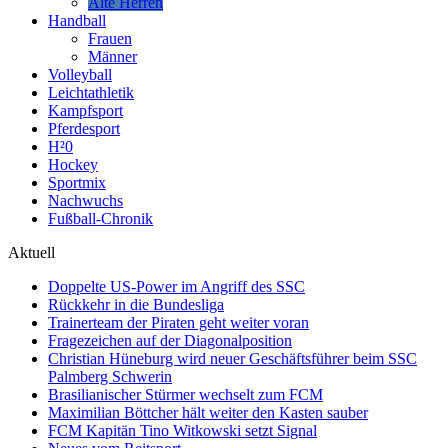
Alte Herren
Handball
Frauen
Männer
Volleyball
Leichtathletik
Kampfsport
Pferdesport
H²0
Hockey
Sportmix
Nachwuchs
Fußball-Chronik
Aktuell
Doppelte US-Power im Angriff des SSC
Rückkehr in die Bundesliga
Trainerteam der Piraten geht weiter voran
Fragezeichen auf der Diagonalposition
Christian Hüneburg wird neuer Geschäftsführer beim SSC
Palmberg Schwerin
Brasilianischer Stürmer wechselt zum FCM
Maximilian Böttcher hält weiter den Kasten sauber
FCM Kapitän Tino Witkowski setzt Signal