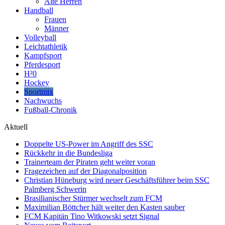
Alte Herren
Handball
Frauen
Männer
Volleyball
Leichtathletik
Kampfsport
Pferdesport
H²0
Hockey
Sportmix
Nachwuchs
Fußball-Chronik
Aktuell
Doppelte US-Power im Angriff des SSC
Rückkehr in die Bundesliga
Trainerteam der Piraten geht weiter voran
Fragezeichen auf der Diagonalposition
Christian Hüneburg wird neuer Geschäftsführer beim SSC
Palmberg Schwerin
Brasilianischer Stürmer wechselt zum FCM
Maximilian Böttcher hält weiter den Kasten sauber
FCM Kapitän Tino Witkowski setzt Signal