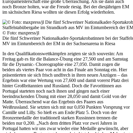
Europameisterschaft eine große Überraschung. Als sie dann auch
noch Bronze holten, war die Freude riesig. Bei der diesjährigen EM
im sächsischen Riesa wollten sie diesen Erfolg wiederholen.
© Foto: maxpress/jl
Die fünf Schweriner Nationalkader-Sportakrobatinnen bei der Staffel
MV im Einturnbereich der EM in der Sachsenarena in Riesa
In den Qualifikationswettkämpfen zeigten sie sich souverän: Am
Freitag gab es für die Balance-Übung eine 27,500 und am Samstag
für die Dynamic- Choreographie eine 27,050. Damit zogen die
beiden als viertes Paar von acht in das Finale am Sonntag ein. Hier
präsentierten sie sich frisch undfrech in ihren neuen Anzügen – das
Ergebnis war eine Wertung von 27,600 und damit vorerst Platz drei
hinter Großbritannien und Russland. Doch die Favoritinnen aus
Portugal starteten noch nach ihnen und gingen nach einer
beeindruckenden Übung mit einer 28,050 und damit Gold von der
Matte. Überraschend war das Ergebnis des Paares aus
Weißrussland. Sie setzten sich mit nur 0,050 Punkten Vorsprung vor
Camille und Lilly. So hieß es am Ende:Platz 5. Doch von der
Bronzemedaille der traditionell starken Russinnen trennen die
beiden nur 0,200. „Nach dem dritten Platz vor zwei Jahren in
Portugal hatten wir uns zwar wieder eine Medaille gewünscht, aber