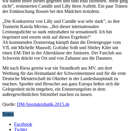
wir haben unser Bestes gegeben und sind total zufrieden. Mehr ging
nicht”, resümierten Camille und Lilly ihren Auftritt. Ein paar Tränen
der Enttäuschung flossen bei den Mädchen trotzdem.
„Die Konkurrenz von Lilly und Camille war sehr stark”, so ihre
Trainerin Karola Mevius. „Bei dieser internationalen
Leistungsdichte so stark mitzuhalten ist sensationell. Ich bin
begeistert und enorm stolz auf dieses Ergebnis!“
Ab kommenden Donnerstag kämpft dann die Dreiergruppe vom
VfL mit Michelle Mausolf, Gofrahn Solh und Shirley Klier um
einen EM-Titel in der Altersklasse der Junioren. Der Fanclub aus
Schwerin drückt vor Ort und von Zuhause aus die Daumen.
Mit nach Riesa gereist war ein Strandkorb aus MV, um dort
Werbung für das Heimatland der Schwerinerinnen und für die erste
Deutsche Meisterschaft im Oktober in der Landeshauptstadt zu
machen. Sportler und Besucher aus ganz Europa ließen sich die
Gelegenheit nicht entgehen, ein Erinnerungsfoto in dem
außergewöhnlichen Sitzmöbel machen zu lassen.
Quelle:
DM-Sportakrobatik-2015.de
Teilen
Facebook
Twitter