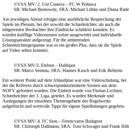
©VSA MV/ 2. Uni Craiova – FC W Poltawa
SR: Michael Bernowitz, SRA: Michael Lübke und Diana Räde
Am jeweiligen Abend erfolgte eine ausführliche Besprechung der
Spiele im Plenum, bei der sowohl die Schiedsrichter, als auch die
mitgereisten Beobachter ihre Eindrücke schildern konnten. Es
wurden knifflige Videoszenen sofort ausgewertet und individuelle
Lösungsansätze aufgezeigt. Für die amtierenden
Schiedsrichtergespanne war es ein großes Plus, dass sie die Spiele
auf Video sehen konnten.
©VSA MV/3. Etelsen – Halilspor
SR: Marco Semrau, SRA: Hannes Kusch und Erik Behrens
Ein weiterer Punkt auf dem Ablaufplan war eine Videoschulung, bei
der die Referees durch schwerpunktorientierte Szenen aus dem
NOFV gefordert wurden. Die Einheit wurde von Florian Lechner,
Schiedsrichter der 3. Liga, geleitet. Es wurden Merkmale und
Auslegungen der einzelnen Themengebiete des Regelwerks
aufgefrischt und wertvolle Tipps für eigene Spielleitungen gegeben.
©VSA MV/ 4. FC Sion – Ferencvaros Budapest
SR: Christoph Dallmann, SRA: Toni Schwager und Frank Hüb