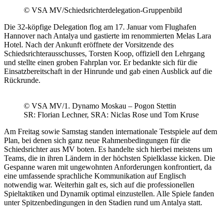
© VSA MV/Schiedsrichterdelegation-Gruppenbild
Die 32-köpfige Delegation flog am 17. Januar vom Flughafen
Hannover nach Antalya und gastierte im renommierten Melas Lara
Hotel. Nach der Ankunft eröffnete der Vorsitzende des
Schiedsrichterausschusses, Torsten Koop, offiziell den Lehrgang
und stellte einen groben Fahrplan vor. Er bedankte sich für die
Einsatzbereitschaft in der Hinrunde und gab einen Ausblick auf die
Rückrunde.
© VSA MV/1. Dynamo Moskau – Pogon Stettin
SR: Florian Lechner, SRA: Niclas Rose und Tom Kruse
Am Freitag sowie Samstag standen internationale Testspiele auf dem
Plan, bei denen sich ganz neue Rahmenbedingungen für die
Schiedsrichter aus MV boten. Es handelte sich hierbei meistens um
Teams, die in ihren Ländern in der höchsten Spielklasse kicken. Die
Gespanne waren mit ungewohnten Anforderungen konfrontiert, da
eine umfassende sprachliche Kommunikation auf Englisch
notwendig war. Weiterhin galt es, sich auf die professionellen
Spieltaktiken und Dynamik optimal einzustellen. Alle Spiele fanden
unter Spitzenbedingungen in den Stadien rund um Antalya statt.