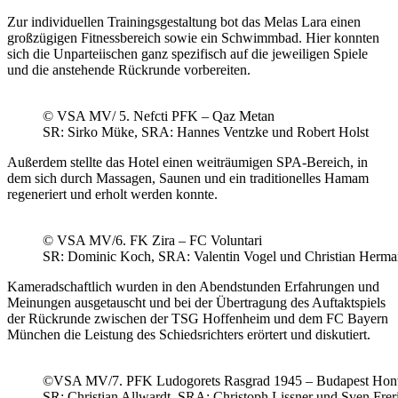
Zur individuellen Trainingsgestaltung bot das Melas Lara einen
großzügigen Fitnessbereich sowie ein Schwimmbad. Hier konnten
sich die Unparteiischen ganz spezifisch auf die jeweiligen Spiele
und die anstehende Rückrunde vorbereiten.
© VSA MV/ 5. Nefcti PFK – Qaz Metan
SR: Sirko Müke, SRA: Hannes Ventzke und Robert Holst
Außerdem stellte das Hotel einen weiträumigen SPA-Bereich, in
dem sich durch Massagen, Saunen und ein traditionelles Hamam
regeneriert und erholt werden konnte.
© VSA MV/6. FK Zira – FC Voluntari
SR: Dominic Koch, SRA: Valentin Vogel und Christian Herm
Kameradschaftlich wurden in den Abendstunden Erfahrungen und
Meinungen ausgetauscht und bei der Übertragung des Auftaktspiels
der Rückrunde zwischen der TSG Hoffenheim und dem FC Bayern
München die Leistung des Schiedsrichters erörtert und diskutiert.
©VSA MV/7. PFK Ludogorets Rasgrad 1945 – Budapest Ho
SR: Christian Allwardt, SRA: Christoph Lissner und Sven Frer