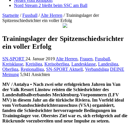
Neues vom Reitsport
Nord Stream 2 bleibt beim SSC am Ball
Startseite
/
Fussball
/
Alte Herren
/
Trainingslager der
Spitzenschiedsrichter ein voller Erfolg
Trainingslager der Spitzenschiedsrichter
ein voller Erfolg
SN-SPORT
24. Januar 2019
Alte Herren
,
Frauen
,
Fussball
,
Kreisklasse
,
Kreisliga
,
Kreisoberliga
,
Landesklasse
,
Landesliga
,
Oberliga
,
Regionalliga
,
SN-SPORT Aktuell
,
Verbandsliga
DEINE
Meinung
5,941 Ansichten
MV / Antalya
• Nach zwei sehr erfolgreichen Jahren im Van
der Valk Resort Linstow reisten die Schiedsrichter des
Landesfußballverbandes Mecklenburg-Vorpommern (LFV
MV) in diesem Jahr an die türkische Riviera. Im Vorfeld ideal
vom Verbandsschiedsrichterausschuss (VSA) organisiert,
fanden die Schiedsrichter hervorragende Bedingungen im
Trainingslager vor. Oberstes Ziel war es, sich erfolgreich auf die
Rückrunde vorzubereiten und neue Impulse zu setzen.