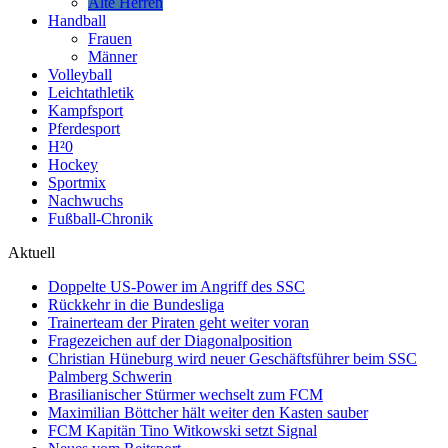
Alte Herren
Handball
Frauen
Männer
Volleyball
Leichtathletik
Kampfsport
Pferdesport
H²0
Hockey
Sportmix
Nachwuchs
Fußball-Chronik
Aktuell
Doppelte US-Power im Angriff des SSC
Rückkehr in die Bundesliga
Trainerteam der Piraten geht weiter voran
Fragezeichen auf der Diagonalposition
Christian Hüneburg wird neuer Geschäftsführer beim SSC
Palmberg Schwerin
Brasilianischer Stürmer wechselt zum FCM
Maximilian Böttcher hält weiter den Kasten sauber
FCM Kapitän Tino Witkowski setzt Signal