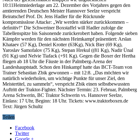
10:11Heimniederlage am 22. Dezember des Vorjahres gegen den
amtierenden Deutschen Meister Hannover Seelze verspricht
Beiratschef Prof. Dr. Jens Hadler für die Rückrunde
kompromisslose Attacke: „Wir werden stärker zurückkommen –
deﬁnitiv!“ Die Schweriner Boxstaffel will Hadler zufolge die
Tabellenspitze bis Saisonende zurückerobert haben. Folgende sieben
Kämpfer werden für den nächsten Heimkampf präsentiert: Arslan
Khataev (57 Kg), Deniel Krotter (63Kg), Nick Bier (69 Kg),
Yaroslav Samofalov (75 Kg), Stepan Hrekul ((81 Kg), Nadir Ünal
(91 Kg) und Nelvie Tiafack (+91 Kg). Gegen die Boxer der Hertha
ﬂiegen ab 18 Uhr die Fäuste in der Palmberg-Arena der
Landeshauptstadt. Schon den Hinkampf hatte das BCT-Team von
Trainer Sebastian Zbik gewonnen – mit 12:8. „Das möchten wir
natürlich wiederholen, um wichtige Punkte für unser Ziel, den
Meistertitel, zu sammeln“, verspricht Zbik einen selbstbewussten
Auftritt der Traktor-Fighter. Nächster Termin: 23. Februar, Palmberg
Arena Schwerin, BC Traktor Schwerin vs. Hannover Seelze,
Einlass: 17 Uhr, Beginn: 18 Uhr. Tickets: www.traktorboxen.de
Text: Jürgen Schultz
Teilen
Facebook
Twitter
Google +