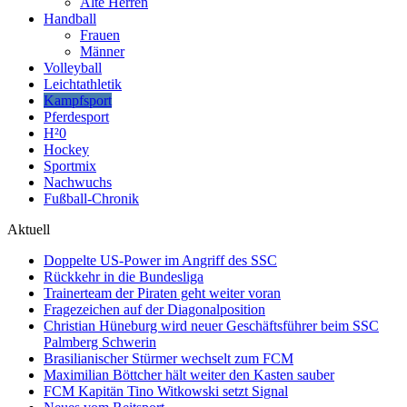
Alte Herren
Handball
Frauen
Männer
Volleyball
Leichtathletik
Kampfsport
Pferdesport
H²0
Hockey
Sportmix
Nachwuchs
Fußball-Chronik
Aktuell
Doppelte US-Power im Angriff des SSC
Rückkehr in die Bundesliga
Trainerteam der Piraten geht weiter voran
Fragezeichen auf der Diagonalposition
Christian Hüneburg wird neuer Geschäftsführer beim SSC
Palmberg Schwerin
Brasilianischer Stürmer wechselt zum FCM
Maximilian Böttcher hält weiter den Kasten sauber
FCM Kapitän Tino Witkowski setzt Signal