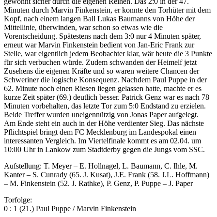
gewohnt sicher durch die eigenen Reihen. Das 2:0 in der 47.
Minuten durch Marvin Finkenstein, er konnte den Torhüter mit dem
Kopf, nach einem langen Ball Lukas Baumanns von Höhe der
Mittellinie, überwinden, war schon so etwas wie die
Vorentscheidung. Spätestens nach dem 3:0 nur 4 Minuten später,
erneut war Marvin Finkenstein bedient von Jan-Eric Frank zur
Stelle, war eigentlich jedem Beobachter klar, wär heute die 3 Punkte
für sich verbuchen würde. Zudem schwanden der Heimelf jetzt
Zusehens die eigenen Kräfte und so waren weitere Chancen der
Schweriner die logische Konsequenz. Nachdem Paul Puppe in der
62. Minute noch einen Riesen liegen gelassen hatte, machte er es
kurze Zeit später (69.) deutlich besser. Patrick Genz war es nach 78
Minuten vorbehalten, das letzte Tor zum 5:0 Endstand zu erzielen.
Beide Treffer wurden uneigennützig von Jonas Paper aufgelegt.
Am Ende steht ein auch in der Höhe verdienter Sieg. Das nächste
Pflichtspiel bringt dem FC Mecklenburg im Landespokal einen
interessanten Vergleich. Im Viertelfinale kommt es am 02.04. um
10:00 Uhr in Lankow zum Stadtderby gegen die Jungs vom SSC.
Aufstellung: T. Meyer – E. Hollnagel, L. Baumann, C. Ihle, M.
Kanter – S. Cunrady (65. J. Kusat), J.E. Frank (58. J.L. Hoffmann)
– M. Finkenstein (52. J. Rathke), P. Genz, P. Puppe – J. Paper
Torfolge:
0 : 1 (21.) Paul Puppe / Marvin Finkenstein