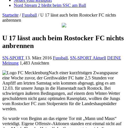
Neues vom Reitsport
Nord Stream 2 bleibt beim SSC am Ball
Startseite
/
Fussball
/
U 17 lässt auch beim Rostocker FC nichts
anbrennen
U 17 lässt auch beim Rostocker FC nichts
anbrennen
SN-SPORT
13. März 2016
Fussball
,
SN-SPORT Aktuell
DEINE
Meinung
1,483 Ansichten
Nach einer kurzfristigen Zwangspause
eine Woche zuvor, der Greifswalder FC hatte 2,5 Stunden vor
Anpfiff am letzten Samstag sein kommen abgesagt, ging es am
12.03. für unsere Jungs in die Hansestadt nach Rostock. Bei
schwierigen äußeren Bedingungen, auf einem dem Winter-Wetter
geschuldetem nicht ganz optimalen Rasenplatz, wollten die Jungs
vom Rostocker FC zum Stolperstein für die Landeshauptstädter
werden.
So wurde von Beginn an das eigene Tor mit „Mann und Maus“
verteidigt. Eigene Offensiv-Aktionen standen erst einmal nicht auf