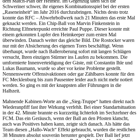
dem Match-Plan der Heimelf. Im Gegenzug taten sich die
Schweriner schwer, ihr eigenes Kombinationsspiel bei der ersten
„Raseneinheit“ im Jahr 2016 durchzubringen. Nichts desto trotz
konnte das RFC – Abwehrbollwerk nach 21 Minuten das erste Mal
geknackt werden. Ein Chip-Ball von Marvin Finkenstein in
Richtung Elfmeterpunkt erreichte Paul Puppe. Dieser konnte mit
einem gekonnten Lupfer den Heimkeeper zum ersten Mal
überwinden. Danach weiter das gleiche Bild. Die Rostocker waren
nur mit der Absicherung des eigenen Tores beschäftigt. Wenn
überhaupt, wurde nach Balleroberung sofort mit langen Schlägen
versucht, Ihren einzigen Stürmer ins Laufen zu bekommen. Die
umformierte Innenverteidigung der Gäste, mit Constantin Ihle und
Lukas Baumann, wurde so aber vor keine Probleme gestellt.
Nennenswerte Offensivaktionen oder gar Zählbares konnte für den
FC Mecklenburg bis zum Pausentee leider auch nicht mehr notiert
werden. So ging es mit der knappsten aller Führungen in die
Halbzeit.
Mahnende Kabinen-Worte an die „Sieg-Truppe“ hatten direkt nach
Wiederanpfiff fast ihre Wirkung verfehlt. Bei einer Standartsituation
in der 42. Minute brannte es kurzzeitig lichterloh im Sechzehner des
FCM. Das ein Geräusch, wenn der Ball an den Pfosten klatscht,
auch was Positives haben kann, zeigte sich danach. Als hätte das
Team diesen „Hallo-Wach“ Effekt gebraucht, wurden die restlichen
38 Minuten absolut souverän herunter gespielt. Der Ball lief jetzt