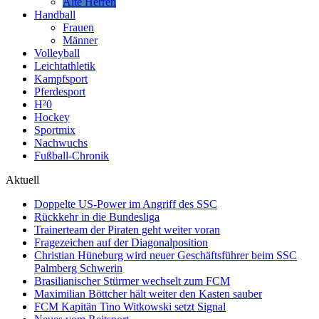
Alte Herren
Handball
Frauen
Männer
Volleyball
Leichtathletik
Kampfsport
Pferdesport
H²0
Hockey
Sportmix
Nachwuchs
Fußball-Chronik
Aktuell
Doppelte US-Power im Angriff des SSC
Rückkehr in die Bundesliga
Trainerteam der Piraten geht weiter voran
Fragezeichen auf der Diagonalposition
Christian Hüneburg wird neuer Geschäftsführer beim SSC
Palmberg Schwerin
Brasilianischer Stürmer wechselt zum FCM
Maximilian Böttcher hält weiter den Kasten sauber
FCM Kapitän Tino Witkowski setzt Signal