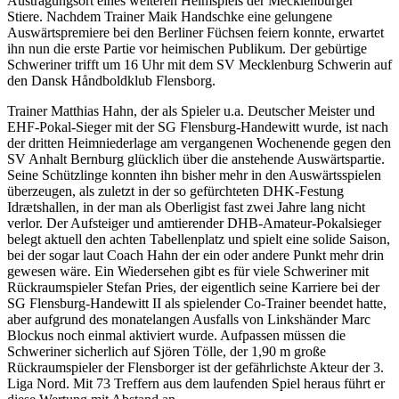
Austragungsort eines weiteren Heimspiels der Mecklenburger
Stiere. Nachdem Trainer Maik Handschke eine gelungene
Auswärtspremiere bei den Berliner Füchsen feiern konnte, erwartet
ihn nun die erste Partie vor heimischen Publikum. Der gebürtige
Schweriner trifft um 16 Uhr mit dem SV Mecklenburg Schwerin
auf
den Dansk Håndboldklub Flensborg.
Trainer Matthias Hahn, der als Spieler u.a. Deutscher Meister und
EHF-Pokal-Sieger mit der SG Flensburg-Handewitt wurde, ist nach
der dritten Heimniederlage am vergangenen Wochenende gegen den
SV Anhalt Bernburg glücklich über die anstehende Auswärtspartie.
Seine Schützlinge konnten ihn bisher mehr in den Auswärtsspielen
überzeugen, als zuletzt in der so gefürchteten DHK-Festung
Idrætshallen, in der man als Oberligist fast zwei Jahre lang nicht
verlor. Der Aufsteiger und amtierender DHB-Amateur-Pokalsieger
belegt aktuell den achten Tabellenplatz und spielt eine solide Saison,
bei der sogar laut Coach Hahn der ein oder andere Punkt mehr drin
gewesen wäre. Ein Wiedersehen gibt es für viele Schweriner mit
Rückraumspieler Stefan Pries, der eigentlich seine Karriere bei der
SG Flensburg-Handewitt II als spielender Co-Trainer beendet hatte,
aber aufgrund des monatelangen Ausfalls von Linkshänder Marc
Blockus noch einmal aktiviert wurde. Aufpassen müssen die
Schweriner sicherlich auf Sjören Tölle, der 1,90 m große
Rückraumspieler der Flensborger ist der gefährlichste Akteur der 3.
Liga Nord. Mit 73 Treffern aus dem laufenden Spiel heraus führt er