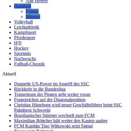
Alte Herren
Handball
Frauen
Männer
Volleyball
Leichtathletik
Kampfsport
Pferdesport
H²0
Hockey
Sportmix
Nachwuchs
Fußball-Chronik
Aktuell
Doppelte US-Power im Angriff des SSC
Rückkehr in die Bundesliga
Trainerteam der Piraten geht weiter voran
Fragezeichen auf der Diagonalposition
Christian Hüneburg wird neuer Geschäftsführer beim SSC
Palmberg Schwerin
Brasilianischer Stürmer wechselt zum FCM
Maximilian Böttcher hält weiter den Kasten sauber
FCM Kapitän Tino Witkowski setzt Signal