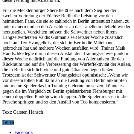
diese Wertung mit Abstand an.
Für die Mecklenburger Stiere heißt es nach dem Sieg bei der
zweiten Vertretung der Füchse Berlin die Leistung vor den
heimischen Fans, die sie so zahlreich in Berlin unterstützt haben, zu
untermauern und so den Anschluss an das Tabellenmittelfeld wieder
herzustellen. Verzichten müssen die Schweriner neben ihrem
Langzeitverletzten Valdis Gutmanis seit letzter Woche zusätzlich
noch auf Teo Evangelidis, der sich in Berlin die Mittelhand
gebrochen hat und mehrere Wochen ausfallen wird. Trainer Maik
Handschke legte durch diesen Ausfall den Trainingsschwerpunkt in
dieser Woche natürlich auf die Findung von Alternativen für den
Rückraum und auf die Verbesserung der Wurfeffektivität der Außen,
die in Berlin sichtlich viele und gute Chancen liegen ließen.
Trotzdem ist der Schweriner Übungsleiter optimistisch: „Wenn wir
vor diesem tollen Publikum an die Leistung von Berlin anknüpfen
und meine Spieler das im Training Gelernte umsetzen, könnte es
gegen die im Vergleich zu Berlin spielstärkeren Flensburger mit
einem doppelten Punktgewinn klappen. Alle Spieler müssen in die
Presche springen und so den Ausfall von Teo kompensieren.“
Text: Carsten Hänsch
Teilen
Facebook