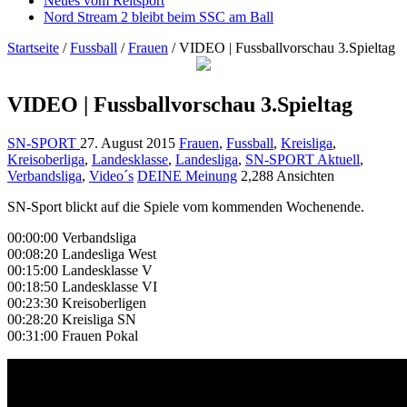
Neues vom Reitsport
Nord Stream 2 bleibt beim SSC am Ball
Startseite
/
Fussball
/
Frauen
/
VIDEO | Fussballvorschau 3.Spieltag
VIDEO | Fussballvorschau 3.Spieltag
SN-SPORT
27. August 2015
Frauen
,
Fussball
,
Kreisliga
,
Kreisoberliga
,
Landesklasse
,
Landesliga
,
SN-SPORT Aktuell
,
Verbandsliga
,
Video´s
DEINE Meinung
2,288 Ansichten
SN-Sport blickt auf die Spiele vom kommenden Wochenende.
00:00:00 Verbandsliga
00:08:20 Landesliga West
00:15:00 Landesklasse V
00:18:50 Landesklasse VI
00:23:30 Kreisoberligen
00:28:20 Kreisliga SN
00:31:00 Frauen Pokal