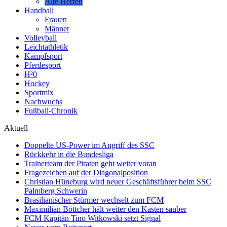
Alte Herren
Handball
Frauen
Männer
Volleyball
Leichtathletik
Kampfsport
Pferdesport
H²0
Hockey
Sportmix
Nachwuchs
Fußball-Chronik
Aktuell
Doppelte US-Power im Angriff des SSC
Rückkehr in die Bundesliga
Trainerteam der Piraten geht weiter voran
Fragezeichen auf der Diagonalposition
Christian Hüneburg wird neuer Geschäftsführer beim SSC
Palmberg Schwerin
Brasilianischer Stürmer wechselt zum FCM
Maximilian Böttcher hält weiter den Kasten sauber
FCM Kapitän Tino Witkowski setzt Signal