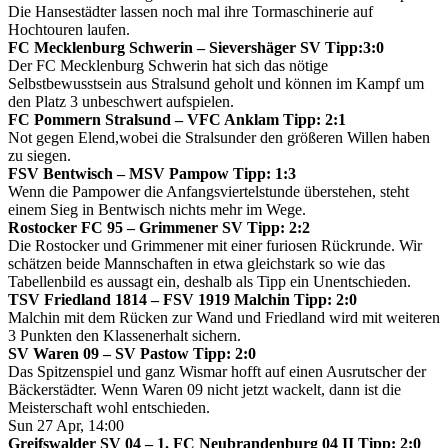
Die Hansestädter lassen noch mal ihre Tormaschinerie auf
Hochtouren laufen.
FC Mecklenburg Schwerin – Sievershäger SV Tipp:3:0
Der FC Mecklenburg Schwerin hat sich das nötige
Selbstbewusstsein aus Stralsund geholt und können im Kampf um
den Platz 3 unbeschwert aufspielen.
FC Pommern Stralsund – VFC Anklam Tipp: 2:1
Not gegen Elend,wobei die Stralsunder den größeren Willen haben
zu siegen.
FSV Bentwisch – MSV Pampow Tipp: 1:3
Wenn die Pampower die Anfangsviertelstunde überstehen, steht
einem Sieg in Bentwisch nichts mehr im Wege.
Rostocker FC 95 – Grimmener SV Tipp: 2:2
Die Rostocker und Grimmener mit einer furiosen Rückrunde. Wir
schätzen beide Mannschaften in etwa gleichstark so wie das
Tabellenbild es aussagt ein, deshalb als Tipp ein Unentschieden.
TSV Friedland 1814 – FSV 1919 Malchin Tipp: 2:0
Malchin mit dem Rücken zur Wand und Friedland wird mit weiteren
3 Punkten den Klassenerhalt sichern.
SV Waren 09 – SV Pastow Tipp: 2:0
Das Spitzenspiel und ganz Wismar hofft auf einen Ausrutscher der
Bäckerstädter. Wenn Waren 09 nicht jetzt wackelt, dann ist die
Meisterschaft wohl entschieden.
Sun 27 Apr, 14:00
Greifswalder SV 04 – 1. FC Neubrandenburg 04 II Tipp: 2:0