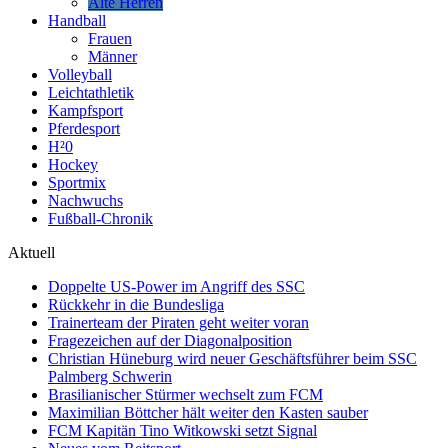
Alte Herren
Handball
Frauen
Männer
Volleyball
Leichtathletik
Kampfsport
Pferdesport
H²0
Hockey
Sportmix
Nachwuchs
Fußball-Chronik
Aktuell
Doppelte US-Power im Angriff des SSC
Rückkehr in die Bundesliga
Trainerteam der Piraten geht weiter voran
Fragezeichen auf der Diagonalposition
Christian Hüneburg wird neuer Geschäftsführer beim SSC
Palmberg Schwerin
Brasilianischer Stürmer wechselt zum FCM
Maximilian Böttcher hält weiter den Kasten sauber
FCM Kapitän Tino Witkowski setzt Signal