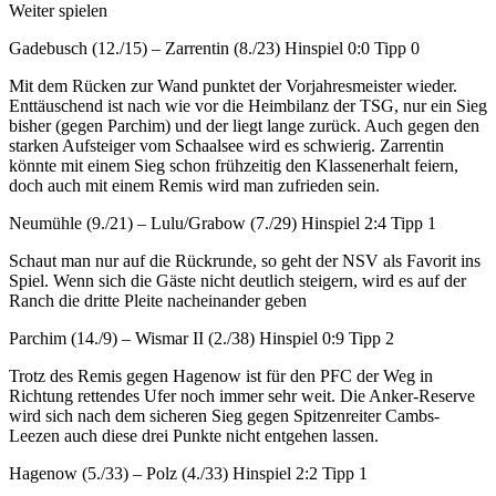
Weiter spielen
Gadebusch (12./15) – Zarrentin (8./23) Hinspiel 0:0 Tipp 0
Mit dem Rücken zur Wand punktet der Vorjahresmeister wieder.
Enttäuschend ist nach wie vor die Heimbilanz der TSG, nur ein Sieg
bisher (gegen Parchim) und der liegt lange zurück. Auch gegen den
starken Aufsteiger vom Schaalsee wird es schwierig. Zarrentin
könnte mit einem Sieg schon frühzeitig den Klassenerhalt feiern,
doch auch mit einem Remis wird man zufrieden sein.
Neumühle (9./21) – Lulu/Grabow (7./29) Hinspiel 2:4 Tipp 1
Schaut man nur auf die Rückrunde, so geht der NSV als Favorit ins
Spiel. Wenn sich die Gäste nicht deutlich steigern, wird es auf der
Ranch die dritte Pleite nacheinander geben
Parchim (14./9) – Wismar II (2./38) Hinspiel 0:9 Tipp 2
Trotz des Remis gegen Hagenow ist für den PFC der Weg in
Richtung rettendes Ufer noch immer sehr weit. Die Anker-Reserve
wird sich nach dem sicheren Sieg gegen Spitzenreiter Cambs-
Leezen auch diese drei Punkte nicht entgehen lassen.
Hagenow (5./33) – Polz (4./33) Hinspiel 2:2 Tipp 1