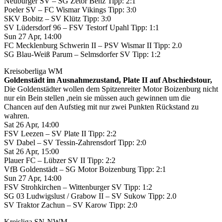
Neuburger SV – SG Zetor Benz Tipp: 2:1
Poeler SV – FC Wismar Vikings Tipp: 3:0
SKV Bobitz – SV Klütz Tipp: 3:0
SV Lüdersdorf 96 – FSV Testorf Upahl Tipp: 1:1
Sun 27 Apr, 14:00
FC Mecklenburg Schwerin II – PSV Wismar II Tipp: 2.0
SG Blau-Weiß Parum – Selmsdorfer SV Tipp: 1:2
Kreisoberliga WM
Goldenstädt im Ausnahmezustand, Plate II auf Abschiedstour,
Die Goldenstädter wollen dem Spitzenreiter Motor Boizenburg nicht
nur ein Bein stellen ,nein sie müssen auch gewinnen um die
Chancen auf den Aufstieg mit nur zwei Punkten Rückstand zu
wahren.
Sat 26 Apr, 14:00
FSV Leezen – SV Plate II Tipp: 2:2
SV Dabel – SV Tessin-Zahrensdorf Tipp: 2:0
Sat 26 Apr, 15:00
Plauer FC – Lübzer SV II Tipp: 2:2
VfB Goldenstädt – SG Motor Boizenburg Tipp: 2:1
Sun 27 Apr, 14:00
FSV Strohkirchen – Wittenburger SV Tipp: 1:2
SG 03 Ludwigslust / Grabow II – SV Sukow Tipp: 2.0
SV Traktor Zachun – SV Karow Tipp: 2:0
Kreisliga SN-NWM