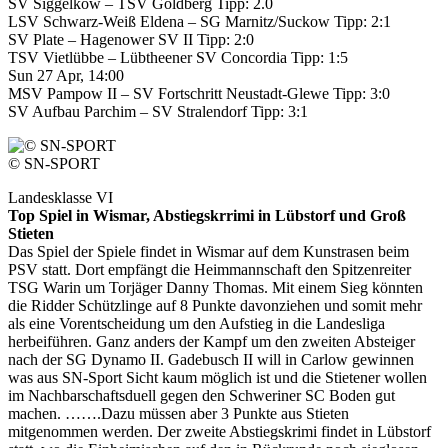
SV Siggelkow – TSV Goldberg Tipp: 2.0
LSV Schwarz-Weiß Eldena – SG Marnitz/Suckow Tipp: 2:1
SV Plate – Hagenower SV II Tipp: 2:0
TSV Vietlübbe – Lübtheener SV Concordia Tipp: 1:5
Sun 27 Apr, 14:00
MSV Pampow II – SV Fortschritt Neustadt-Glewe Tipp: 3:0
SV Aufbau Parchim – SV Stralendorf Tipp: 3:1
© SN-SPORT
Landesklasse VI
Top Spiel in Wismar, Abstiegskrrimi in Lübstorf und Groß
Stieten
Das Spiel der Spiele findet in Wismar auf dem Kunstrasen beim
PSV statt. Dort empfängt die Heimmannschaft den Spitzenreiter
TSG Warin um Torjäger Danny Thomas. Mit einem Sieg könnten
die Ridder Schützlinge auf 8 Punkte davonziehen und somit mehr
als eine Vorentscheidung um den Aufstieg in die Landesliga
herbeiführen. Ganz anders der Kampf um den zweiten Absteiger
nach der SG Dynamo II. Gadebusch II will in Carlow gewinnen
was aus SN-Sport Sicht kaum möglich ist und die Stietener wollen
im Nachbarschaftsduell gegen den Schweriner SC Boden gut
machen. …….Dazu müssen aber 3 Punkte aus Stieten
mitgenommen werden. Der zweite Abstiegskrimi findet in Lübstorf