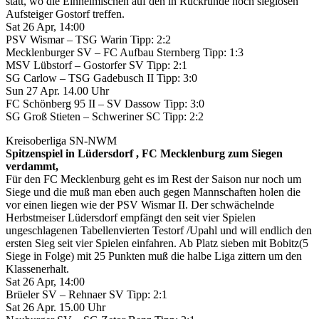
statt, wo die Einheimischen auf den in Rückrunde noch sieglosen
Aufsteiger Gostorf treffen.
Sat 26 Apr, 14:00
PSV Wismar – TSG Warin Tipp: 2:2
Mecklenburger SV – FC Aufbau Sternberg Tipp: 1:3
MSV Lübstorf – Gostorfer SV Tipp: 2:1
SG Carlow – TSG Gadebusch II Tipp: 3:0
Sun 27 Apr. 14.00 Uhr
FC Schönberg 95 II – SV Dassow Tipp: 3:0
SG Groß Stieten – Schweriner SC Tipp: 2:2
Kreisoberliga SN-NWM
Spitzenspiel in Lüdersdorf , FC Mecklenburg zum Siegen
verdammt,
Für den FC Mecklenburg geht es im Rest der Saison nur noch um
Siege und die muß man eben auch gegen Mannschaften holen die
vor einen liegen wie der PSV Wismar II. Der schwächelnde
Herbstmeiser Lüdersdorf empfängt den seit vier Spielen
ungeschlagenen Tabellenvierten Testorf /Upahl und will endlich den
ersten Sieg seit vier Spielen einfahren. Ab Platz sieben mit Bobitz(5
Siege in Folge) mit 25 Punkten muß die halbe Liga zittern um den
Klassenerhalt.
Sat 26 Apr, 14:00
Brüeler SV – Rehnaer SV Tipp: 2:1
Sat 26 Apr. 15.00 Uhr