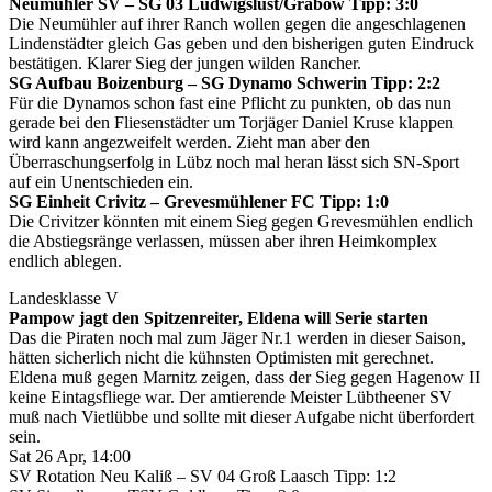
Neumühler SV – SG 03 Ludwigslust/Grabow Tipp: 3:0
Die Neumühler auf ihrer Ranch wollen gegen die angeschlagenen
Lindenstädter gleich Gas geben und den bisherigen guten Eindruck
bestätigen. Klarer Sieg der jungen wilden Rancher.
SG Aufbau Boizenburg – SG Dynamo Schwerin Tipp: 2:2
Für die Dynamos schon fast eine Pflicht zu punkten, ob das nun
gerade bei den Fliesenstädter um Torjäger Daniel Kruse klappen
wird kann angezweifelt werden. Zieht man aber den
Überraschungserfolg in Lübz noch mal heran lässt sich SN-Sport
auf ein Unentschieden ein.
SG Einheit Crivitz – Grevesmühlener FC Tipp: 1:0
Die Crivitzer könnten mit einem Sieg gegen Grevesmühlen endlich
die Abstiegsränge verlassen, müssen aber ihren Heimkomplex
endlich ablegen.
Landesklasse V
Pampow jagt den Spitzenreiter, Eldena will Serie starten
Das die Piraten noch mal zum Jäger Nr.1 werden in dieser Saison,
hätten sicherlich nicht die kühnsten Optimisten mit gerechnet.
Eldena muß gegen Marnitz zeigen, dass der Sieg gegen Hagenow II
keine Eintagsfliege war. Der amtierende Meister Lübtheener SV
muß nach Vietlübbe und sollte mit dieser Aufgabe nicht überfordert
sein.
Sat 26 Apr, 14:00
SV Rotation Neu Kaliß – SV 04 Groß Laasch Tipp: 1:2