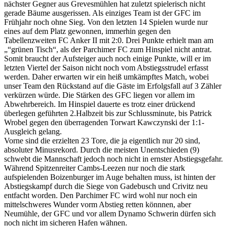
nächster Gegner aus Grevesmühlen hat zuletzt spielerisch nicht
gerade Bäume ausgerissen. Als einziges Team ist der GFC im
Frühjahr noch ohne Sieg. Von den letzten 14 Spielen wurde nur
eines auf dem Platz gewonnen, immerhin gegen den
Tabellenzweiten FC Anker II mit 2:0. Drei Punkte erhielt man am
„“grünen Tisch“, als der Parchimer FC zum Hinspiel nicht antrat.
Somit braucht der Aufsteiger auch noch einige Punkte, will er im
letzten Viertel der Saison nicht noch vom Abstiegsstrudel erfasst
werden. Daher erwarten wir ein heiß umkämpftes Match, wobei
unser Team den Rückstand auf die Gäste im Erfolgsfall auf 3 Zähler
verkürzen würde. Die Stärken des GFC liegen vor allem im
Abwehrbereich. Im Hinspiel dauerte es trotz einer drückend
überlegen geführten 2.Halbzeit bis zur Schlussminute, bis Patrick
Wrobel gegen den überragenden Torwart Kawczynski der 1:1-
Ausgleich gelang.
Vorne sind die erzielten 23 Tore, die ja eigentlich nur 20 sind,
absoluter Minusrekord. Durch die meisten Unentschieden (9)
schwebt die Mannschaft jedoch noch nicht in ernster Abstiegsgefahr.
Während Spitzenreiter Cambs-Leezen nur noch die stark
aufspielenden Boizenburger im Auge behalten muss, ist hinten der
Abstiegskampf durch die Siege von Gadebusch und Crivitz neu
entfacht worden. Den Parchimer FC wird wohl nur noch ein
mittelschweres Wunder vorm Abstieg retten könnnen, aber
Neumühle, der GFC und vor allem Dynamo Schwerin dürfen sich
noch nicht im sicheren Hafen wähnen.