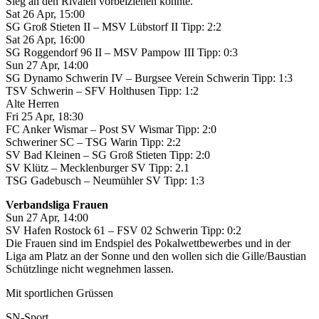
Sieg an den Rivalen vorbeiziehen könnte.
Sat 26 Apr, 15:00
SG Groß Stieten II – MSV Lübstorf II Tipp: 2:2
Sat 26 Apr, 16:00
SG Roggendorf 96 II – MSV Pampow III Tipp: 0:3
Sun 27 Apr, 14:00
SG Dynamo Schwerin IV – Burgsee Verein Schwerin Tipp: 1:3
TSV Schwerin – SFV Holthusen Tipp: 1:2
Alte Herren
Fri 25 Apr, 18:30
FC Anker Wismar – Post SV Wismar Tipp: 2:0
Schweriner SC – TSG Warin Tipp: 2:2
SV Bad Kleinen – SG Groß Stieten Tipp: 2:0
SV Klütz – Mecklenburger SV Tipp: 2.1
TSG Gadebusch – Neumühler SV Tipp: 1:3
Verbandsliga Frauen
Sun 27 Apr, 14:00
SV Hafen Rostock 61 – FSV 02 Schwerin Tipp: 0:2
Die Frauen sind im Endspiel des Pokalwettbewerbes und in der
Liga am Platz an der Sonne und den wollen sich die Gille/Baustian
Schützlinge nicht wegnehmen lassen.
Mit sportlichen Grüssen
SN-Sport