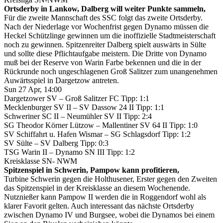
Ortsderby in Lankow, Dalberg will weiter Punkte sammeln,
Für die zweite Mannschaft des SSC folgt das zweite Ortsderby.
Nach der Niederlage vor Wochenfrist gegen Dynamo müssen die
Heckel Schützlinge gewinnen um die inoffizielle Stadtmeisterschaft
noch zu gewinnen. Spitzenreiter Dalberg spielt auswärts in Sülte
und sollte diese Pflichtaufgabe meistern. Die Dritte von Dynamo
muß bei der Reserve von Warin Farbe bekennen und die in der
Rückrunde noch ungeschlagenen Groß Salitzer zum unangenehmen
Auwärtsspiel in Dargetzow antreten.
Sun 27 Apr, 14:00
Dargetzower SV – Groß Salitzer FC Tipp: 1:1
Mecklenburger SV II – SV Dassow 24 II Tipp: 1:1
Schweriner SC II – Neumühler SV II Tipp: 2:4
SG Theodor Körner Lützow – Mallentiner SV 64 II Tipp: 1:0
SV Schiffahrt u. Hafen Wismar – SG Schlagsdorf Tipp: 1:2
SV Sülte – SV Dalberg Tipp: 0:3
TSG Warin II – Dynamo SN III Tipp: 1:2
Kreisklasse SN- NWM
Spitzenspiel in Schwerin, Pampow kann profitieren,
Turbine Schwerin gegen die Holthusener, Erster gegen den Zweiten
das Spitzenspiel in der Kreisklasse an diesem Wochenende.
Nutznießer kann Pampow II werden die in Roggendorf wohl als
klarer Favorit gelten. Auch interessant das nächste Ortsderby
zwischen Dynamo IV und Burgsee, wobei die Dynamos bei einem