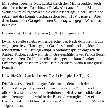
Mit späten Toren hat Polz zuletzt gleich drei Mal gepunktet, auch
ohne ihren besten Torschützen Polak. Aber auch für die Blau-
Weißen wird es irgendwann die erste Niederlage in der Rückrunde
setzen und das könnte durchaus schon beim HSV passieren. Aber
dazu braucht der Gastgeber einen Sahnetag wie gegen Wismar oder
in Crivitz.
Boizenburg (3./36) – Dynamo (11./18) Hinspiel 0:0: Tipp 1
Dynamo spielte zuletzt sehr unberechenbar. Nach dem 5:2 in Lübz
vergeigten sie zu Hause gegen Gadebusch und stecken plötzlich
wieder mitten im Abstiegskampf. Konstanter spielen dagegen die
Aufbau-Kicker, auch wenn sie in Grevesmühlen zwei Punkte liegen
gelassen haben. Zu Hause sollten sie gegen die kampfstarken
Dynamos spielerisch im Vorteil sein, vor allem, wenn Kruse gut in
Form ist.
Lübz (6./32) – Cambs-Leezen (1./41) Hinspiel 1:3 Tipp 0
Die Lübzer spielen keine gute Rückrunde, denn nach der
Heimpleite gegen Dynamo kam auch das 2:2. in Zarrentin eher
glücklich zustande. Der Tabellenführer spielt dagegen solide, aber
nicht überragend und wird in der Bierstadt wmöglich über ein
Unentschieden nicht hinauskommen, Aber nur, wenn der LSV sich
steigern kann.