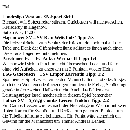
FM
Landesliga West aus SN-Sport Sicht
Bierstadt will Spitzenreiter stürzen, Gadebusch will nachwaschen,
Kreisderby in Hagenow,
Sat 26 Apr, 14:00
Hagenower SV – SV Blau Weiß Polz Tipp: 2:3
Die Polzer drücken zum Schluß der Rückrunde noch mal auf die
Tube und Dank der Offensivabteilung gelingt es ihnen auch einen
Dreier aus Hagenow mitzunehmen.
Parchimer FC – FC Anker Wismar II Tipp: 1:4
Wismar wird sich in Parchim nicht überraschen lassen und fährt
ohne viel Aufsehen zu erzeugen mit 3 Punkten wieder Heim.
TSG Gadebusch – TSV Empor Zarrentin Tipp: 1:2
Spannendes Spiel zwischen beiden Mannschaften. Trotz des Sieges
am letzten Wochenende überzeugen konnten die Freitag Schützlinge
gerade in der zweiten Halbzeit nicht. Auch das Fehlen des
Leistungsträger Israel macht sich in diesem Spiel bemerkbar.
Lübzer SV – SpVgg Cambs-Leezen Traktor Tipp: 2:2
Für Cambs Leezen wird es nach der Niederlage in Wismar mit zwei
Roten Karten für Svenßon und Breß darum gehen zu Punkten um
die Tabellenführung zu behaupten. Ein Punkt wäre sicherlich ein
Gewinn für die Mannschaft um Trainer Andreas Lehner.