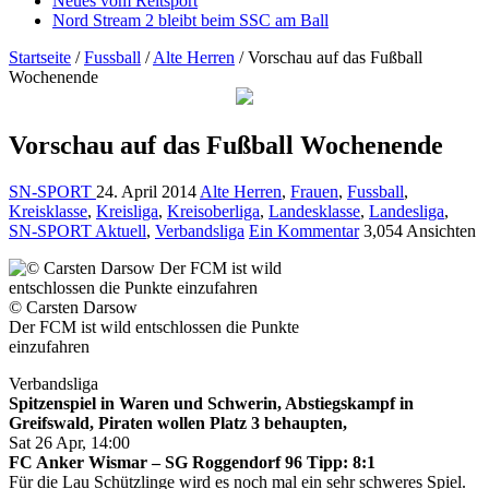
Neues vom Reitsport
Nord Stream 2 bleibt beim SSC am Ball
Startseite
/
Fussball
/
Alte Herren
/
Vorschau auf das Fußball
Wochenende
Vorschau auf das Fußball Wochenende
SN-SPORT
24. April 2014
Alte Herren
,
Frauen
,
Fussball
,
Kreisklasse
,
Kreisliga
,
Kreisoberliga
,
Landesklasse
,
Landesliga
,
SN-SPORT Aktuell
,
Verbandsliga
Ein Kommentar
3,054 Ansichten
© Carsten Darsow
Der FCM ist wild entschlossen die Punkte
einzufahren
Verbandsliga
Spitzenspiel in Waren und Schwerin, Abstiegskampf in
Greifswald, Piraten wollen Platz 3 behaupten,
Sat 26 Apr, 14:00
FC Anker Wismar – SG Roggendorf 96 Tipp: 8:1
Für die Lau Schützlinge wird es noch mal ein sehr schweres Spiel.