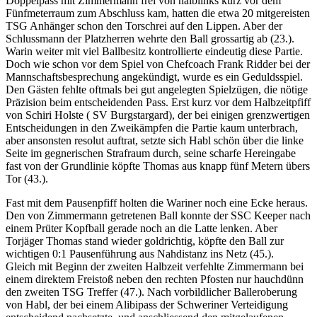
Doppelpass mit Zimmermann frei von halblinks kurz vor dem
Fünfmeterraum zum Abschluss kam, hatten die etwa 20 mitgereisten
TSG Anhänger schon den Torschrei auf den Lippen. Aber der
Schlussmann der Platzherren wehrte den Ball grossartig ab (23.).
Warin weiter mit viel Ballbesitz kontrollierte eindeutig diese Partie.
Doch wie schon vor dem Spiel von Chefcoach Frank Ridder bei der
Mannschaftsbesprechung angekündigt, wurde es ein Geduldsspiel.
Den Gästen fehlte oftmals bei gut angelegten Spielzügen, die nötige
Präzision beim entscheidenden Pass. Erst kurz vor dem Halbzeitpfiff
von Schiri Holste ( SV Burgstargard), der bei einigen grenzwertigen
Entscheidungen in den Zweikämpfen die Partie kaum unterbrach,
aber ansonsten resolut auftrat, setzte sich Habl schön über die linke
Seite im gegnerischen Strafraum durch, seine scharfe Hereingabe
fast von der Grundlinie köpfte Thomas aus knapp fünf Metern übers
Tor (43.).
Fast mit dem Pausenpfiff holten die Wariner noch eine Ecke heraus.
Den von Zimmermann getretenen Ball konnte der SSC Keeper nach
einem Prüter Kopfball gerade noch an die Latte lenken. Aber
Torjäger Thomas stand wieder goldrichtig, köpfte den Ball zur
wichtigen 0:1 Pausenführung aus Nahdistanz ins Netz (45.).
Gleich mit Beginn der zweiten Halbzeit verfehlte Zimmermann bei
einem direktem Freistoß neben den rechten Pfosten nur hauchdünn
den zweiten TSG Treffer (47.). Nach vorbildlicher Balleroberung
von Habl, der bei einem Alibipass der Schweriner Verteidigung