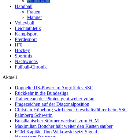
Alte Herren
Handball
Frauen
Männer
Volleyball
Leichtathletik
Kampfsport
Pferdesport
H²0
Hockey
Sportmix
Nachwuchs
Fußball-Chronik
Aktuell
Doppelte US-Power im Angriff des SSC
Rückkehr in die Bundesliga
Trainerteam der Piraten geht weiter voran
Fragezeichen auf der Diagonalposition
Christian Hüneburg wird neuer Geschäftsführer beim SSC
Palmberg Schwerin
Brasilianischer Stürmer wechselt zum FCM
Maximilian Böttcher hält weiter den Kasten sauber
FCM Kapitän Tino Witkowski setzt Signal