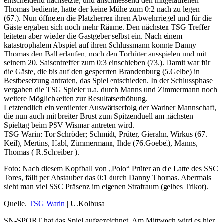
entscheidend nachsetzte, und anschliessend den mitgelaufenen
Thomas bediente, hatte der keine Mühe zum 0:2 nach zu legen
(67.). Nun öffneten die Platzherren ihren Abwehrriegel und für die
Gäste ergaben sich noch mehr Räume. Den nächsten TSG Treffer
leiteten aber wieder die Gastgeber selbst ein. Nach einem
katastrophalem Abspiel auf ihren Schlussmann konnte Danny
Thomas den Ball erlaufen, noch den Torhüter ausspielen und mit
seinem 20. Saisontreffer zum 0:3 einschieben (73.). Damit war für
die Gäste, die bis auf den gesperrten Brandenburg (5.Gelbe) in
Bestbesetzung antraten, das Spiel entschieden. In der Schlussphase
vergaben die TSG Spieler u.a. durch Manns und Zimmermann noch
weitere Möglichkeiten zur Resultatserhöhung.
Letztendlich ein verdienter Auswärtserfolg der Wariner Mannschaft,
die nun auch mit breiter Brust zum Spitzenduell am nächsten
Spieltag beim PSV Wismar antreten wird.
TSG Warin: Tor Schröder; Schmidt, Prüter, Gierahn, Wirkus (67.
Keil), Mertins, Habl, Zimmermann, Ihde (76.Goebel), Manns,
Thomas ( R.Schreiber ).
Foto: Nach diesem Kopfball von „Polo“ Prüter an die Latte des SSC
Tores, fällt per Abstauber das 0:1 durch Danny Thomas. Abermals
sieht man viel SSC Präsenz im eigenen Strafraum (gelbes Trikot).
Quelle.
TSG Warin
| U.Kolbusa
SN-SPORT hat das Spiel aufgezeichnet. Am Mittwoch wird es hier