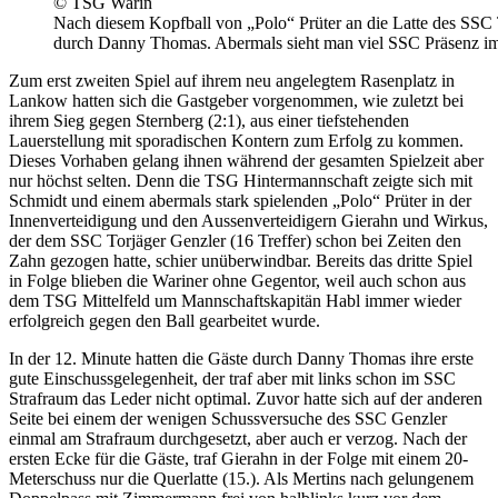
© TSG Warin
Nach diesem Kopfball von „Polo“ Prüter an die Latte des SSC T
durch Danny Thomas. Abermals sieht man viel SSC Präsenz im 
Zum erst zweiten Spiel auf ihrem neu angelegtem Rasenplatz in
Lankow hatten sich die Gastgeber vorgenommen, wie zuletzt bei
ihrem Sieg gegen Sternberg (2:1), aus einer tiefstehenden
Lauerstellung mit sporadischen Kontern zum Erfolg zu kommen.
Dieses Vorhaben gelang ihnen während der gesamten Spielzeit aber
nur höchst selten. Denn die TSG Hintermannschaft zeigte sich mit
Schmidt und einem abermals stark spielenden „Polo“ Prüter in der
Innenverteidigung und den Aussenverteidigern Gierahn und Wirkus,
der dem SSC Torjäger Genzler (16 Treffer) schon bei Zeiten den
Zahn gezogen hatte, schier unüberwindbar. Bereits das dritte Spiel
in Folge blieben die Wariner ohne Gegentor, weil auch schon aus
dem TSG Mittelfeld um Mannschaftskapitän Habl immer wieder
erfolgreich gegen den Ball gearbeitet wurde.
In der 12. Minute hatten die Gäste durch Danny Thomas ihre erste
gute Einschussgelegenheit, der traf aber mit links schon im SSC
Strafraum das Leder nicht optimal. Zuvor hatte sich auf der anderen
Seite bei einem der wenigen Schussversuche des SSC Genzler
einmal am Strafraum durchgesetzt, aber auch er verzog. Nach der
ersten Ecke für die Gäste, traf Gierahn in der Folge mit einem 20-
Meterschuss nur die Querlatte (15.). Als Mertins nach gelungenem