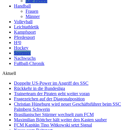
Alte Herren
Handball
Frauen
Männer
Volleyball
Leichtathletik
Kampfsport
Pferdesport
H²0
Hockey
Sportmix
Nachwuchs
Fußball-Chronik
Aktuell
Doppelte US-Power im Angriff des SSC
Rückkehr in die Bundesliga
Trainerteam der Piraten geht weiter voran
Fragezeichen auf der Diagonalposition
Christian Hüneburg wird neuer Geschäftsführer beim SSC
Palmberg Schwerin
Brasilianischer Stürmer wechselt zum FCM
Maximilian Böttcher hält weiter den Kasten sauber
FCM Kapitän Tino Witkowski setzt Signal