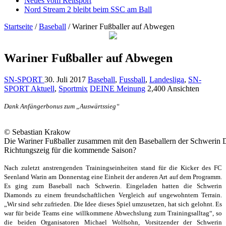
Neues vom Reitsport
Nord Stream 2 bleibt beim SSC am Ball
Startseite
/
Baseball
/
Wariner Fußballer auf Abwegen
Wariner Fußballer auf Abwegen
SN-SPORT
30. Juli 2017
Baseball
,
Fussball
,
Landesliga
,
SN-
SPORT Aktuell
,
Sportmix
DEINE Meinung
2,400 Ansichten
Dank Anfängerbonus zum „Auswärtssieg“
© Sebastian Krakow
Die Wariner Fußballer zusammen mit den Baseballern der Schwerin 
Richtungszeig für die kommende Saison?
Nach zuletzt anstrengenden Trainingseinheiten stand für die Kicker des FC
Seenland Warin am Donnerstag eine Einheit der anderen Art auf dem Programm.
Es ging zum Baseball nach Schwerin. Eingeladen hatten die Schwerin
Diamonds zu einem freundschaftlichen Vergleich auf ungewohntem Terrain.
„Wir sind sehr zufrieden. Die Idee dieses Spiel umzusetzen, hat sich gelohnt. Es
war für beide Teams eine willkommene Abwechslung zum Trainingsalltag“, so
die beiden Organisatoren Michael Wolfsohn, Vorsitzender der Schwerin