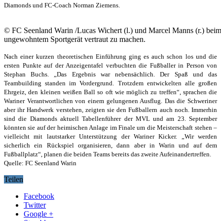
Diamonds und FC-Coach Norman Ziemens.
© FC Seenland Warin /Lucas Wichert (l.) und Marcel Manns (r.) beim
ungewohntem Sportgerät vertraut zu machen.
Nach einer kurzen theoretischen Einführung ging es auch schon los und die
ersten Punkte auf der Anzeigentafel verbuchten die Fußballer in Person von
Stephan Buchs. „Das Ergebnis war nebensächlich. Der Spaß und das
Teambuilding standen im Vordergrund. Trotzdem entwickelten alle großen
Ehrgeiz, den kleinen weißen Ball so oft wie möglich zu treffen“, sprachen die
Wariner Verantwortlichen von einem gelungenen Ausflug. Das die Schweriner
aber ihr Handwerk verstehen, zeigten sie den Fußballern auch noch. Immerhin
sind die Diamonds aktuell Tabellenführer der MVL und am 23. September
könnten sie auf der heimischen Anlage im Finale um die Meisterschaft stehen –
vielleicht mit lautstarker Unterstützung der Wariner Kicker. „Wir werden
sicherlich ein Rückspiel organisieren, dann aber in Warin und auf dem
Fußballplatz“, planen die beiden Teams bereits das zweite Aufeinandertreffen.
Quelle: FC Seenland Warin
Teilen
Facebook
Twitter
Google +