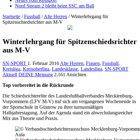
Neues vom Reitsport
Nord Stream 2 bleibt beim SSC am Ball
Startseite
/
Fussball
/
Alte Herren
/
Winterlehrgang für
Spitzenschiedsrichter aus M-V
Winterlehrgang für Spitzenschiedsrichter
aus M-V
SN-SPORT
1. Februar 2016
Alte Herren
,
Frauen
,
Fussball
,
Kreisliga
,
Kreisoberliga
,
Landesklasse
,
Landesliga
,
SN-SPORT
Aktuell
DEINE Meinung
2,161 Ansichten
Top vorbereitet in die Rückrunde
Die Schiedsrichterelite des Landesfußballverbandes Mecklenburg-
Vorpommern (LFV M-V) traf sich am vergangenen Wochenende in
der Sportschule in Güstrow zu ihrer turnusmäßigen
Halbjahrestagung. Auf der Agenda stand ein abwechslungsreicher
Mix aus Theorie und Praxis.