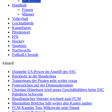
Alte Herren
Handball
Frauen
Männer
Volleyball
Leichtathletik
Kampfsport
Pferdesport
H²0
Hockey
Sportmix
Nachwuchs
Fußball-Chronik
Aktuell
Doppelte US-Power im Angriff des SSC
Rückkehr in die Bundesliga
Trainerteam der Piraten geht weiter voran
Fragezeichen auf der Diagonalposition
Christian Hüneburg wird neuer Geschäftsführer beim SSC
Palmberg Schwerin
Brasilianischer Stürmer wechselt zum FCM
Maximilian Böttcher hält weiter den Kasten sauber
FCM Kapitän Tino Witkowski setzt Signal