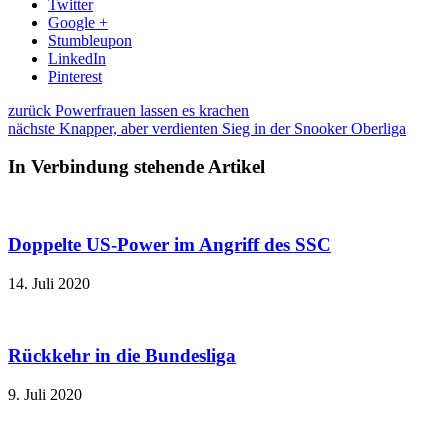
Twitter
Google +
Stumbleupon
LinkedIn
Pinterest
zurück
Powerfrauen lassen es krachen
nächste
Knapper, aber verdienten Sieg in der Snooker Oberliga
In Verbindung stehende Artikel
Doppelte US-Power im Angriff des SSC
14. Juli 2020
Rückkehr in die Bundesliga
9. Juli 2020