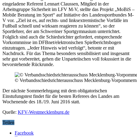
eingeladene Referent Lennart Claussen, Mitglied in der
Arbeitsgruppe Sicherheit im LFV M-V, stellte das Projekt „MoBiS –
Mobile Beratung im Sport“ auf Initiative des Landessportbundes M-
V vor. „Ziel ist es, auf rechts- und linksextremistische Vorfälle im
Fußball schnell und wirksam reagieren zu können“, so der
Sportlehrer, der am Schweriner Sportgymnasium unterrichtet.
Folglich sind auch die Schiedsrichter gefordert, entsprechende
Vorkommnisse im DFBnet/elektronischen Spielberichtsbogen
einzutragen. „Jeder Hinweis wird verfolgt“, betonte er mit
Nachdruck. Für das Thema besonders sensibilisiert und insgesamt
sehr gut vorbereitet, gehen die Unparteiischen voll fokussiert in die
bevorstehende Rückrunde.
© Verbandsschiedsrichterausschuss Mecklenburg-Vorpommern |
Der nächste Sommerlehrgang mit dem obligatorischen
Einstufungstest findet für die besten Referees des Landes am
Wochenende des 18./19. Juni 2016 statt.
Quelle:
KFV-Westmecklenburg.de
Teilen
Facebook