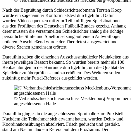
© Verbandsschiedsrichterausschuss Mecklenburg-Vorpommern 
Nach der Begrüßung durch Schiedsrichterobmann Torsten Koop
wurde ein sogenannter Konformitätstest durchgeführt. Dafür
wurden Videosequenzen mit zum Teil kniffligen Spielsituationen
aus den Profiligen des Deutschen Fußball-Bundes gezeigt. Anhang
derer mussten die versammelten Schiedsrichter analog die richtige
persönliche Strafe und Spielfortsetzung auf einem Antwortbogen
notieren. Anschließend wurde der Theorietest ausgewertet und
diverse Szenen gemeinsam erörtert.
Daraufhin gaben die einzelnen Ausschussmitglieder Neuigkeiten aus
ihrem jeweiligen Ressort bekannt. So wurden bereits mehr als 100
Beobachtungen in der Hinrunde durchgeführt, um die Qualität der
Spielleiter zu überprüfen – und zu erhöhen. Des Weiteren sollen
zukünftig mehr Futsal-Referees ausgebildet werden.
© Verbandsschiedsrichterausschuss Mecklenburg-Vorpommern | 
angeschlossenen Halle
Daraufhin ging es in die angeschlossene Sporthalle zum Praxisteil.
Nachdem die Teilnehmer sich erwärmt hatten, wurden Dehn- und
Koordinationsübungen absolviert. Frisch geduscht und gestärkt,
stand am Nachmittag ein Referat auf dem Programm. Der